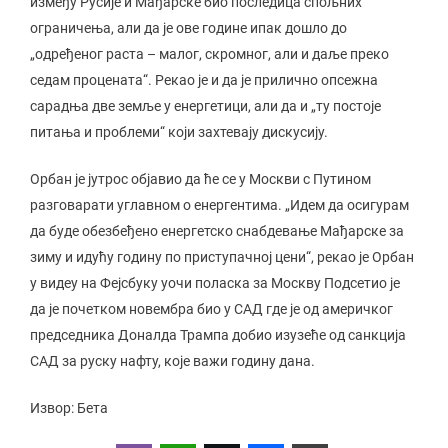
између Русије и Мађарске био последица спољних
ограничења, али да је ове године ипак дошло до
„одређеног раста – малог, скромног, али и даље преко
седам процената“. Рекао је и да је прилично опсежна
сарадња две земље у енергетици, али да и „ту постоје
питања и проблеми“ који захтевају дискусију.
Орбан је јутрос објавио да ће се у Москви с Путином
разговарати углавном о енергентима. „Идем да осигурам
да буде обезбеђено енергетско снабдевање Мађарске за
зиму и идућу годину по приступачној цени“, рекао је Орбан
у видеу на Фејсбуку уочи поласка за Москву Подсетио је
да је почетком новембра био у САД где је од америчког
председника Доналда Трампа добио изузеће од санкција
САД за руску нафту, које важи годину дана.
Извор: Бета