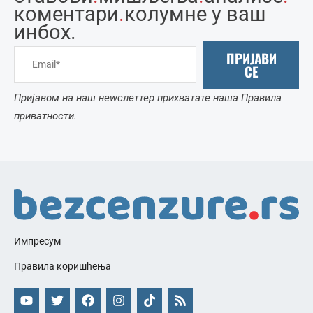
коментари
.
колумне у ваш
инбоx.
ПРИЈАВИ
СЕ
Пријавом на наш неwслеттер прихватате наша Правила
приватности.
Импресум
Правила коришћења