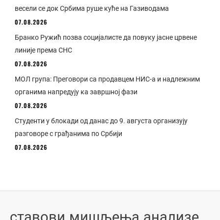
весели се док Србима руше куће на Газиводама
07.08.2026
Бранко Ружић позва социјалисте да повуку јасне црвене
линије према СНС
07.08.2026
МОЛ група: Преговори са продавцем НИС-а и надлежним
органима напредују ка завршној фази
07.08.2026
Студенти у блокади од данас до 9. августа организују
разговоре с грађанима по Србији
07.08.2026
ставови
.
мишљења
.
анализе
.