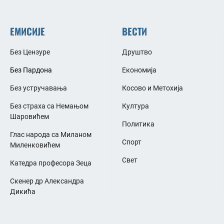
ЕМИСИЈЕ
ВЕСТИ
Без Цензуре
Друштво
Без Пардона
Економија
Без устручавања
Косово и Метохија
Без страха са Немањом
Култура
Шаровићем
Политика
Глас народа са Миланом
Спорт
Миленковићем
Свет
Катедра професора Зеца
Скенер др Александра
Дикића