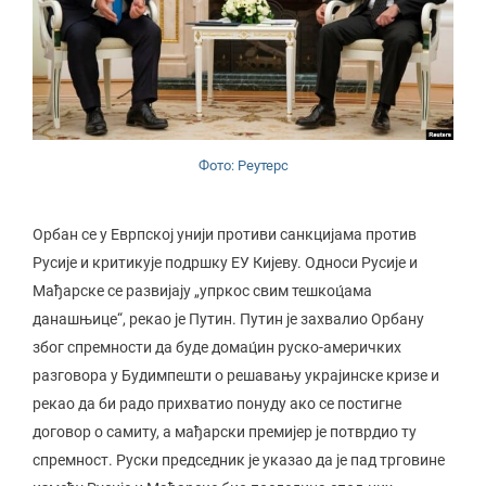
Фото: Реутерс
Орбан се у Еврпској унији противи санкцијама против
Русије и критикује подршку ЕУ Кијеву. Односи Русије и
Мађарске се развијају „упркос свим тешкоц́ама
данашњице“, рекао је Путин. Путин је захвалио Орбану
због спремности да буде домац́ин руско-америчких
разговора у Будимпешти о решавању украјинске кризе и
рекао да би радо прихватио понуду ако се постигне
договор о самиту, а мађарски премијер је потврдио ту
спремност. Руски председник је указао да је пад трговине