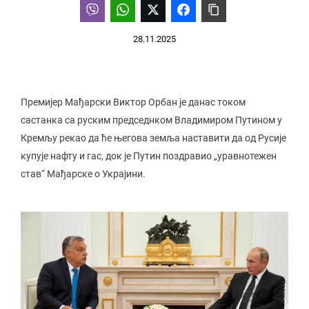
28.11.2025
Премијер Мађарски Виктор Орбан је данас током
састанка са руским председнком Владимиром Путином у
Кремљу рекао да ће његова земља наставити да од Русије
купује нафту и гас, док је Путин поздравио „уравнотежен
став“ Мађарске о Украјини.