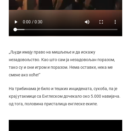
„Људи имају право на мишљење и да искажу
незадовољство. Као што сам ја незадовољан поразом,
тако су и они игром и поразом. Нема оставке, нека ме
смене ако хоће!“
На трибинама је било и тешких инцидената, сукоба, па је
крај утакмице са Енглеском дочекало око 5.000 навијача.
од тога, половина присталица енглеске екипе.