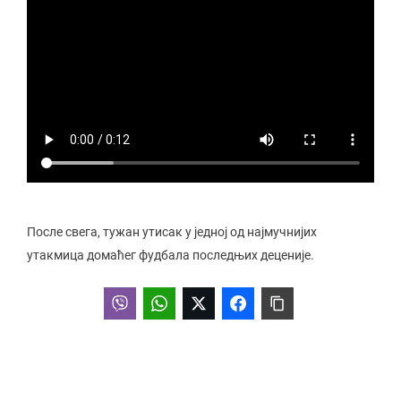
После свега, тужан утисак у једној од најмучнијих
утакмица домаћег фудбала последњих деценије.