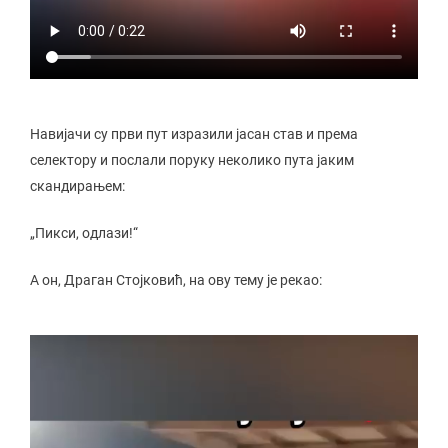
Навијачи су први пут изразили јасан став и према
селектору и послали поруку неколико пута јаким
скандирањем:
„Пикси, одлази!“
А он, Драган Стојковић, на ову тему је рекао: