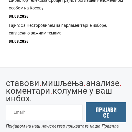
Директор Телекома Србије трајно проглашен непожељном
особом на Косову
08.08.2026
Гајић: Са Несторовићем на парламентарне изборе,
сагласни о важним темама
08.08.2026
ставови
.
мишљења
.
анализе
.
коментари
.
колумне у ваш
инбоx.
ПРИЈАВИ
СЕ
Пријавом на наш неwслеттер прихватате наша Правила