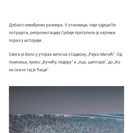
Дебакл невиђених размера. У утакмици, чији одјеци ће
потрајати, репрезентација Србије претрпела је најтежи
пораз у историји.
Свега је било у уторак вече на стадиону „Рајко Митић“. Од
пумпања, преко „Вучићу, педеру“ и „Ацо, шиптаре“, до „Ко
не скаче тај је Ћаци“.