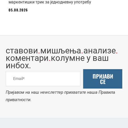
маркентишки трик за једнодневну употребу
05.08.2026
ставови
.
мишљења
.
анализе
.
коментари
.
колумне у ваш
инбоx.
ПРИЈАВИ
СЕ
Пријавом на наш неwслеттер прихватате наша Правила
приватности.