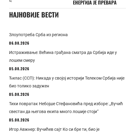
ц
ЕНЕРГИЈА ЈЕ ПРЕВАРА
НАЈНОВИЈЕ ВЕСТИ
Злоупотреба Срба из региона
06.08.2026
Истраживање: Већина грађана сматра да Србија иде у
лошем смеру
05.08.2026
Ђилас (ССП): Никада у својој историји Телеком Србија није
био толико задужен
05.08.2026
Тихи повратак Небојше Стефановића пред изборе: „Вучић
свестан да његова екипа много лошије стоји“
05.08.2026
Игор Авжнер: Вучићев сајт Ко си бре ти, био је