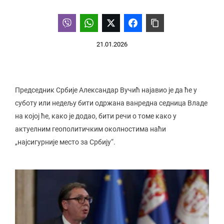
21.01.2026
Председник Србије Александар Вучић најавио је да ће у
суботу или недељу бити одржана ванредна седница Владе
на којој ће, како је додао, бити речи о томе како у
актуелним геополитичким околностима наћи
„најсигурније место за Србију“.