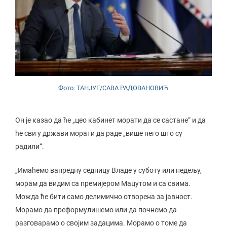
Фото: ТАНЈУГ/САВА РАДОВАНОВИЋ
Он је казао да ће „цео кабинет морати да се састане“ и да
ће сви у држави морати да раде „више него што су
радили“.
„Имаћемо ванредну седницу Владе у суботу или недељу,
морам да видим са премијером Мацутом и са свима.
Можда ће бити само делимично отворена за јавност.
Морамо да преформулишемо или да почнемо да
разговарамо о својим задацима. Морамо о томе да