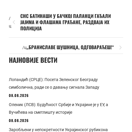
СНС БАТИНАШИ У БАЧКОЈ ПАЛАНЦИ ГАЂАЛИ
/
ЈАЈИМА И ФЛАШАМА ГРАЂАНЕ, РАЗДВАЈА ИХ
ц
ПОЛИЦИЈА
„БРАНИСЛАВЕ ШУШНИЦА, ОДГОВАРАЋЕШ!“
/ц
НАЈНОВИЈЕ ВЕСТИ
Лопандић (СРЦЕ): Посета Зеленског Београду
симболична, ради се о давању сигнала Западу
08.08.2026
Оленик (ЛСВ): Будућност Србије и Украјине је у ЕУ, а
Вучићева на сметлишту историје
08.08.2026
Заробљени у непокретности Украјинског рубикона