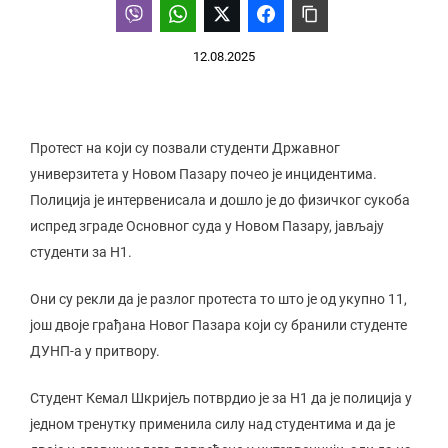
12.08.2025
Протест на који су позвали студенти Државног
универзитета у Новом Пазару почео је инцидентима.
Полиција је интервенисала и дошло је до физичког сукоба
испред зграде Основног суда у Новом Пазару, јављају
студенти за Н1.
Они су рекли да је разлог протеста то што је од укупно 11,
још двоје грађана Новог Пазара који су бранили студенте
ДУНП-а у притвору.
Студент Кемал Шкријељ потврдио је за Н1 да је полиција у
једном тренутку применила силу над студентима и да је