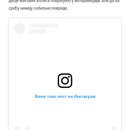
двоје његових колега повређено у интервенцији, али да на
срећу немају озбиљне повреде.
Виеw тхис пост он Инстаграм