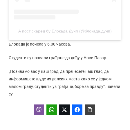
А пост схаред бy Блокада Дунп (@блокада.дунп)
Блокада је почела у 6.00 часова.
Студенти су позвали грађане да дођу у Нови Пазар.
„Позивамо вас у наш град, да пренесете наш глас, да
информишете људе из далеких места како се у једном
малом граду, студенти уз грађане, боре за правду“, навели
су.