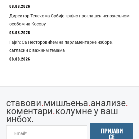
08.08.2026
Директор Телекома Србије трајно проглашен непожељном
особом на Косову
08.08.2026
Гајић: Са Несторовићем на парламентарне изборе,
сагласни о важним темама
08.08.2026
ставови
.
мишљења
.
анализе
.
коментари
.
колумне у ваш
инбоx.
ПРИЈАВИ
СЕ