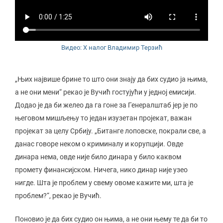
Видео: X налог Владимир Терзић
„Њих највише брине то што они знају да бих судио ја њима,
а не они мени“ рекао је Вучић гостујући у једној емисији.
Додао је да би желео да га гоне за Генералштаб јер је по
његовом мишљењу то један изузетан пројекат, важан
пројекат за целу Србију. „Битанге лоповске, покрали све, а
данас говоре неком о криминалу и корупцији. Овде
динара нема, овде није било динара у било каквом
промету финансијском. Ничега, нико динар није узео
нигде. Шта је проблем у свему овоме кажите ми, шта је
проблем?“, рекао је Вучић.
Поновио је да бих судио он њима, а не они њему те да би то