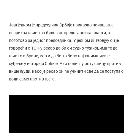
Још једном је председник Србије приказао понашање
неприхватљиво за било ког представника власти, а
поготово за једног председника. У једном интервјуу он је,
говорећи о ТОК-у рекао да би он судио тужиоцима те да
њих то и брине, као и да би то било најзанимљивије
суђење у историји Србије. Ако подигну оптужницу против
више људи, како је рекао он ће учинити све да се поступак
води само против њега.