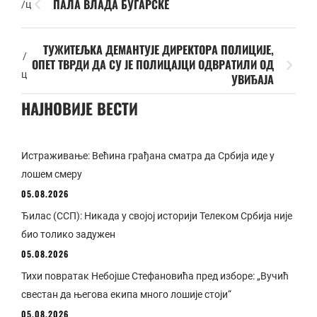
ПАЛА ВЛАДА БУГАРСКЕ
/ц
ТУЖИТЕЉКА ДЕМАНТУЈЕ ДИРЕКТОРА ПОЛИЦИЈЕ,
/
ОПЕТ ТВРДИ ДА СУ ЈЕ ПОЛИЦАЈЦИ ОДВРАТИЛИ ОД
ц
УВИЂАЈА
НАЈНОВИЈЕ ВЕСТИ
Истраживање: Већина грађана сматра да Србија иде у
лошем смеру
05.08.2026
Ђилас (ССП): Никада у својој историји Телеком Србија није
био толико задужен
05.08.2026
Тихи повратак Небојше Стефановића пред изборе: „Вучић
свестан да његова екипа много лошије стоји“
05.08.2026