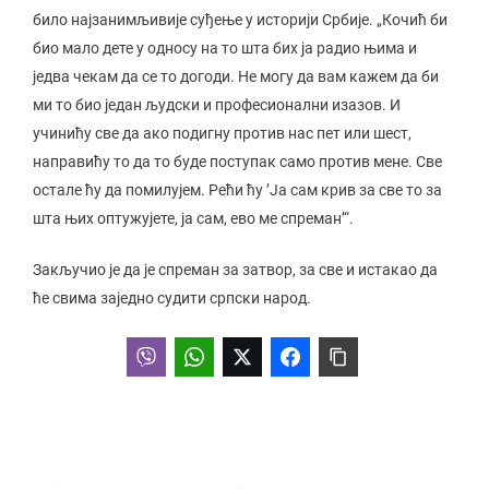
било најзанимљивије суђење у историји Србије. „Кочић би
био мало дете у односу на то шта бих ја радио њима и
једва чекам да се то догоди. Не могу да вам кажем да би
ми то био један људски и професионални изазов. И
учинићу све да ако подигну против нас пет или шест,
направићу то да то буде поступак само против мене. Све
остале ћу да помилујем. Рећи ћу ’Ја сам крив за све то за
шта њих оптужујете, ја сам, ево ме спреман’“.
Закључио је да је спреман за затвор, за све и истакао да
ће свима заједно судити српски народ.