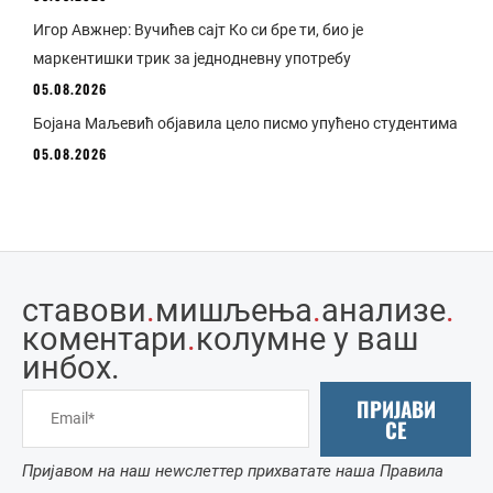
Игор Авжнер: Вучићев сајт Ко си бре ти, био је
маркентишки трик за једнодневну употребу
05.08.2026
Бојана Маљевић објавила цело писмо упућено студентима
05.08.2026
ставови
.
мишљења
.
анализе
.
коментари
.
колумне у ваш
инбоx.
ПРИЈАВИ
СЕ
Пријавом на наш неwслеттер прихватате наша Правила