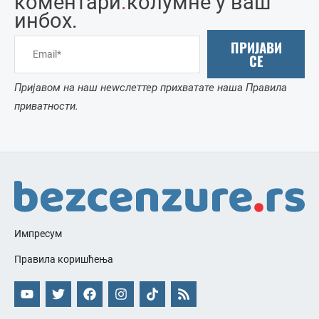
коментари
.
колумне у ваш
инбоx.
ПРИЈАВИ
СЕ
Пријавом на наш неwслеттер прихватате наша Правила
приватности.
Импресум
Правила коришћења