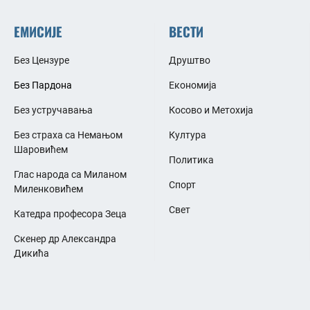
ЕМИСИЈЕ
ВЕСТИ
Без Цензуре
Друштво
Без Пардона
Економија
Без устручавања
Косово и Метохија
Без страха са Немањом
Култура
Шаровићем
Политика
Глас народа са Миланом
Спорт
Миленковићем
Свет
Катедра професора Зеца
Скенер др Александра
Дикића