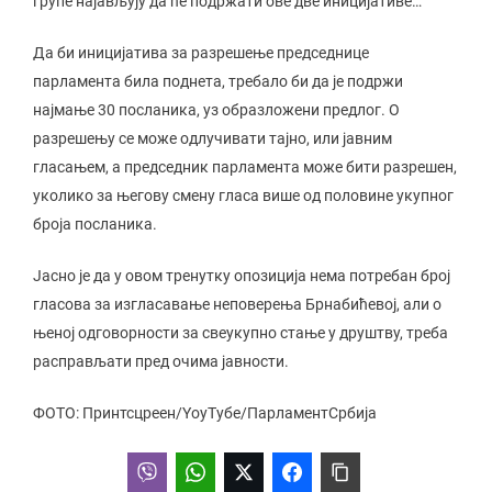
групе најављују да ће подржати ове две иницијативе…
Да би иницијатива за разрешење председнице
парламента била поднета, требало би да је подржи
најмање 30 посланика, уз образложени предлог. О
разрешењу се може одлучивати тајно, или јавним
гласањем, а председник парламента може бити разрешен,
уколико за његову смену гласа више од половине укупног
броја посланика.
Јасно је да у овом тренутку опозиција нема потребан број
гласова за изгласавање неповерења Брнабићевој, али о
њеној одговорности за свеукупно стање у друштву, треба
расправљати пред очима јавности.
ФОТО: Принтсцреен/YоуТубе/ПарламентСрбија