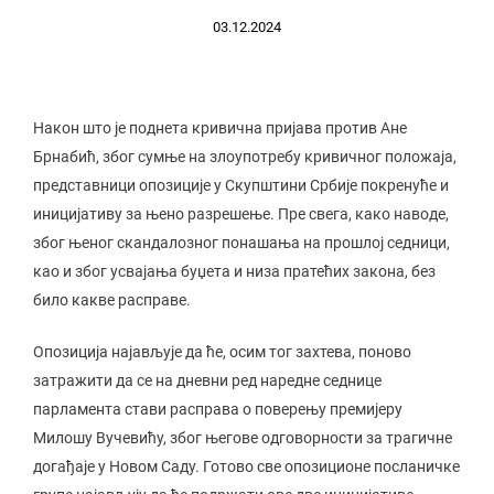
03.12.2024
Након што је поднета кривична пријава против Ане
Брнабић, због сумње на злоупотребу кривичног положаја,
представници опозиције у Скупштини Србије покренуће и
иницијативу за њено разрешење. Пре свега, како наводе,
због њеног скандалозног понашања на прошлој седници,
као и због усвајања буџета и низа пратећих закона, без
било какве расправе.
Опозиција најављује да ће, осим тог захтева, поново
затражити да се на дневни ред наредне седнице
парламента стави расправа о поверењу премијеру
Милошу Вучевићу, због његове одговорности за трагичне
догађаје у Новом Саду. Готово све опозиционе посланичке