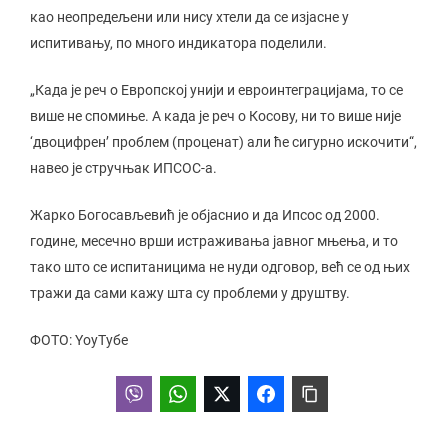
као неопредељени или нису хтели да се изјасне у
испитивању, по много индикатора поделили.
„Када је реч о Европској унији и евроинтеграцијама, то се
више не спомиње. А када је реч о Косову, ни то више није
‘двоцифрен’ проблем (проценат) али ће сигурно искочити“,
навео је стручњак ИПСОС-а.
Жарко Богосављевић је објаснио и да Ипсос од 2000.
године, месечно врши истраживања јавног мњења, и то
тако што се испитаницима не нуди одговор, већ се од њих
тражи да сами кажу шта су проблеми у друштву.
ФОТО: YоуТубе