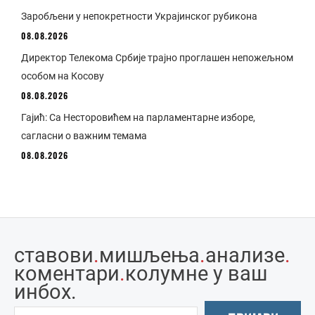
Заробљени у непокретности Украјинског рубикона
08.08.2026
Директор Телекома Србије трајно проглашен непожељном
особом на Косову
08.08.2026
Гајић: Са Несторовићем на парламентарне изборе,
сагласни о важним темама
08.08.2026
ставови
.
мишљења
.
анализе
.
коментари
.
колумне у ваш
инбоx.