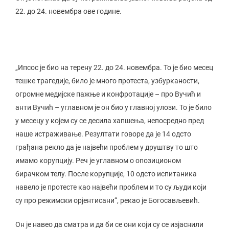
22. до 24. новембра ове године.
„Ипсос је био на терену 22. до 24. новембра. То је био месец
тешке трагедије, било је много протеста, узбурканости,
огромне медијске пажње и конфротације – про Вучић и
анти Вучић – углавном је он био у главној улози. То је било
у месецу у којем су се десила хапшења, непосредно пред
наше истраживање. Резултати говоре да је 14 одсто
грађана рекло да је највећи проблем у друштву то што
имамо корупцију. Реч је углавном о опозиционом
бирачком телу. После корупције, 10 одсто испитаника
навело је протесте као највећи проблем и то су људи који
су про режимски орјентисани“, рекао је Богосављевић.
Он је навео да сматра и да би се они који су се изјаснили