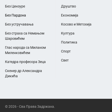
Без Цензуре
Друштво
Без Пардона
Економија
Без устручавања
Косово и Метохија
Без страха са Немањом
Култура
Шаровићем
Политика
Глас народа са Миланом
Спорт
Миленковићем
Свет
Катедра професора Зеца
Скенер др Александра
Дикића
© 2026 - Сва Права Задржана.