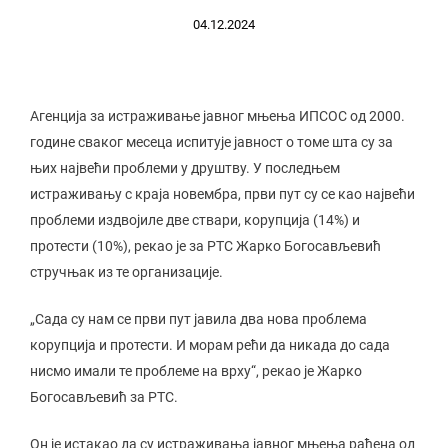
04.12.2024
Агенција за истраживање јавног мњења ИПСОС од 2000.
године сваког месеца испитује јавност о томе шта су за
њих највећи проблеми у друштву. У последњем
истраживању с краја новембра, први пут су се као највећи
проблеми издвојиле две ствари, корупција (14%) и
протести (10%), рекао је за РТС Жарко Богосављевић
стручњак из те организације.
„Сада су нам се први пут јавила два нова проблема
корупција и протести. И морам рећи да никада до сада
нисмо имали те проблеме на врху“, рекао је Жарко
Богосављевић за РТС.
Он је истакао да су истраживања јавног мњења рађена од