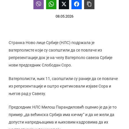
08.05.2026
Странка Ново лице Србије (НЛС) подржала је
ватерполисте који су саопштили да се повлаче из
репрезентације док је на челу Ватерполо савеза Србије
нови председник Слободан Соро.
Ватерполисти, њих 11, саопштили су раније да се повлаче
из репрезентације и оштро критиковали изјаве Сора и
његов рад у Савезу.
Председник НЛС Милош Парандиловић оценио је да је то
пример „да већинска Србија има кичму“ и да не жели да
допусти напредњацима и њиховим кадровима да их