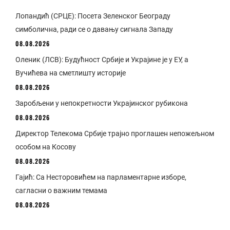
Лопандић (СРЦЕ): Посета Зеленског Београду
симболична, ради се о давању сигнала Западу
08.08.2026
Оленик (ЛСВ): Будућност Србије и Украјине је у ЕУ, а
Вучићева на сметлишту историје
08.08.2026
Заробљени у непокретности Украјинског рубикона
08.08.2026
Директор Телекома Србије трајно проглашен непожељном
особом на Косову
08.08.2026
Гајић: Са Несторовићем на парламентарне изборе,
сагласни о важним темама
08.08.2026