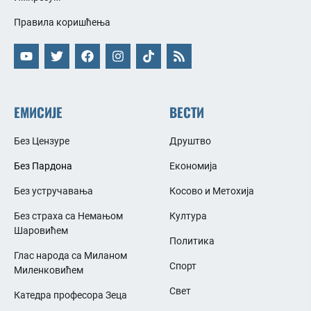
Правила коришћења
ЕМИСИЈЕ
ВЕСТИ
Без Цензуре
Друштво
Без Пардона
Економија
Без устручавања
Косово и Метохија
Без страха са Немањом
Култура
Шаровићем
Политика
Глас народа са Миланом
Спорт
Миленковићем
Свет
Катедра професора Зеца