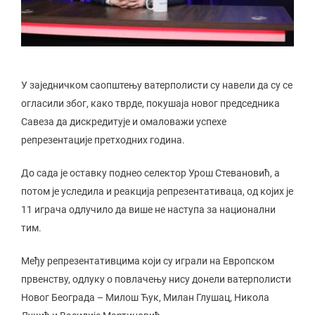
У заједничком саопштењу ватерполисти су навели да су се
огласили због, како тврде, покушаја новог председника
Савеза да дискредитује и омаловажи успехе
репрезентације претходних година.
До сада је оставку поднео селектор Урош Стевановић, а
потом је уследила и реакција репрезентативаца, од којих је
11 играча одлучило да више не наступа за национални
тим.
Међу репрезентативцима који су играли на Европском
првенству, одлуку о повлачењу нису донели ватерполисти
Новог Београда – Милош Ћук, Милан Глушац, Никола