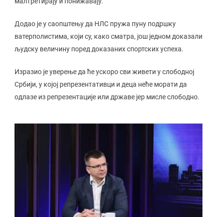
малтретирају и понижавају.
Додао је у саопштењу да НЛС пружа пуну подршку
ватерполистима, који су, како сматра, још једном доказали
људску величину поред доказаних спортских успеха.
Изразио је уверење да ће ускоро сви живети у слободној
Србији, у којој репрезентативци и деца неће морати да
одлазе из репрезентације или државе јер мисле слободно.