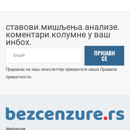
ставови
.
мишљења
.
анализе
.
коментари
.
колумне у ваш
инбоx.
ПРИЈАВИ
СЕ
Пријавом на наш неwслеттер прихватате наша Правила
приватности.
Импресум