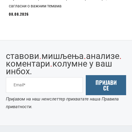
сагласни о важним темама
08.08.2026
ставови
.
мишљења
.
анализе
.
коментари
.
колумне у ваш
инбоx.
ПРИЈАВИ
СЕ
Пријавом на наш неwслеттер прихватате наша Правила
приватности.