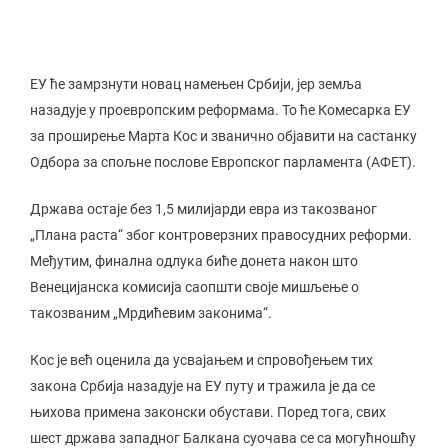
ЕУ ће замрзнути новац намењен Србији, јер земља
назадује у проевропским реформама. То ће Комесарка ЕУ
за проширење Марта Кос и званично објавити на састанку
Одбора за спољне послове Европског парламента (АФЕТ).
Држава остаје без 1,5 милијарди евра из такозваног
„Плана раста“ због контроверзних правосудних реформи.
Међутим, финална одлука биће донета након што
Венецијанска комисија саопшти своје мишљење о
такозваним „Мрдићевим законима“.
Кос је већ оценила да усвајањем и спровођењем тих
закона Србија назадује на ЕУ путу и тражила је да се
њихова примена законски обустави. Поред тога, свих
шест држава западног Балкана суочава се са могућношћу