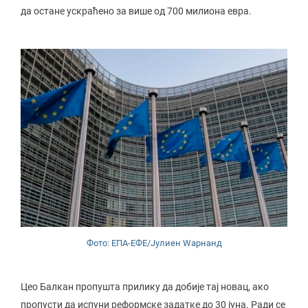
да остане ускраћено за више од 700 милиона евра.
Фото: ЕПА-ЕФЕ/Јулиен Wарнанд
Цео Балкан пропушта прилику да добије тај новац, ако
пропусти да испуни реформске задатке до 30 јуна. Ради се