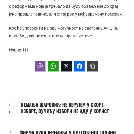
о реформама које је требало да буду обавељене до крај
јуна прошле године, али је тај рок у међувремену померен.
Кос ће упозорити на ову могућност на састанку АФЕТ-а,
како би државе схватиле да време истиче.
Извор: Н1
НЕМАЊА ШАРОВИЋ: НЕ ВЕРУЈЕМ У СКОРЕ
/
ИЗБОРЕ, ВУЧИЋУ ИЗБОРИ НЕ ИДУ У КОРИСТ
ц
ФИРМА ВУКА ЈЕРЕМИЋА У ПРЕТХОДНОЈ ГОДИНИ
/