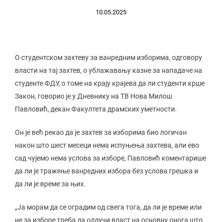
10.05.2025
О студентском захтеву за ванредним изборима, одговору
власти на тај захтев, о ублажавању казне за нападаче на
студенте ФДУ, о томе на крају крајева да ли студенти крше
Закон, говорио је у Дневнику на ТВ Нова Милош
Павловић, декан Факултета драмских уметности.
Он је већ рекао да је захтев за изборима био логичан
након што шест месеци нема испуњења захтева, али ево
сад чујемо нема услова за изборе, Павловић коментарише
да ли је тражење ванредних избора без услова грешка и
да ли је време за њих.
„Ја морам да се оградим од свега тога, да ли је време или
не за изборе треба да одлучи власт на основну онога што