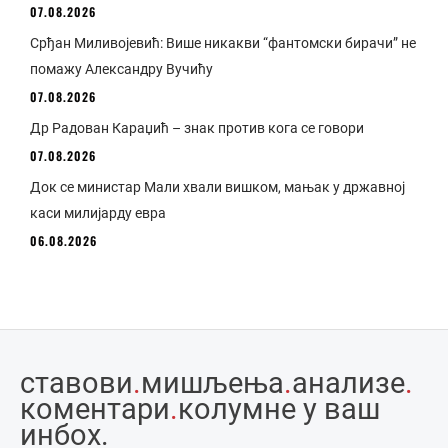
07.08.2026
Срђан Миливојевић: Више никакви “фантомски бирачи” не
помажу Александру Вучићу
07.08.2026
Др Радован Караџић – знак против кога се говори
07.08.2026
Док се министар Мали хвали вишком, мањак у државној
каси милијарду евра
06.08.2026
ставови
.
мишљења
.
анализе
.
коментари
.
колумне у ваш
инбоx.