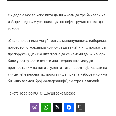
Он додаје ако га неко пита да ли мисли да треба изаћи на
изборе под овим условима, да он није стручан о томе да
говори.
„Свака власт има могућност да манипулише са изборима,
поготово по условима који су сада важећи и то показују и
препоруке ОДИХР-а шта треба да се измени да би избори
били у потпуности легитимни. Једино што могу да
претпоставим да нити студенти нити народ који излази на
улице неће вероватно пристати да призна изборе у којима
би било велики број малверзација“, сматра Павловић.
Текст: Нова.рсФОТО: Друштвене мреже