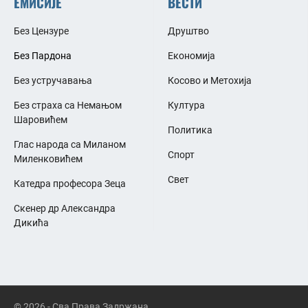
ЕМИСИЈЕ
ВЕСТИ
Без Цензуре
Друштво
Без Пардона
Економија
Без устручавања
Косово и Метохија
Без страха са Немањом
Култура
Шаровићем
Политика
Глас народа са Миланом
Спорт
Миленковићем
Свет
Катедра професора Зеца
Скенер др Александра
Дикића
© 2026 - Сва Права Задржана.