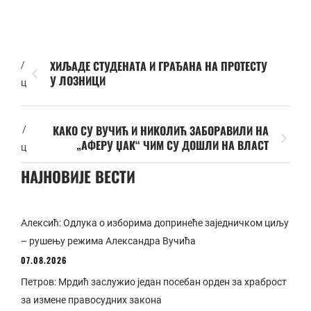
ХИЉАДЕ СТУДЕНАТА И ГРАЂАНА НА ПРОТЕСТУ
/
У ЛОЗНИЦИ
ц
КАКО СУ ВУЧИЋ И НИКОЛИЋ ЗАБОРАВИЛИ НА
/
„АФЕРУ ЏАК“ ЧИМ СУ ДОШЛИ НА ВЛАСТ
ц
НАЈНОВИЈЕ ВЕСТИ
Алексић: Одлука о изборима допринеће заједничком циљу
– рушењу режима Александра Вучића
07.08.2026
Петров: Мрдић заслужио један посебан орден за храброст
за измене правосудних закона