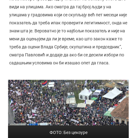
види на улицама. Ако сматра да тај број људи у на
улицама у градовима који се скупљају већ пет месеци није
показатељ да треба ипак проверити легитимност, онда не
знам шта је. Вероватно је то најбољи показатељ и није на
мени да оцењујем да ли је време, као што закон каже то
треба да оцени Влада Србије, скупштина и председник“,
сматра Павловић и додаје да ако би се десили избори по
садашњим условима он би изашао опет да гласа.
ФОТО: Без цензуре