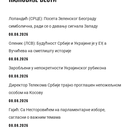
Лопандић (СРЦЕ): Посета Зеленског Београду
симболична, ради се о давању сигнала Западу
08.08.2026
Оленик (ЛСВ): Будућност Србије и Украјине је у ЕУ, а
Вучићева на сметлишту историје
08.08.2026
Заробљени у непокретности Украјинског рубикона
08.08.2026
Директор Телекома Србије трајно проглашен непожељном
особом на Косову
08.08.2026
Гајић: Са Несторовићем на парламентарне изборе,
сагласни о важним темама
08.08.2026