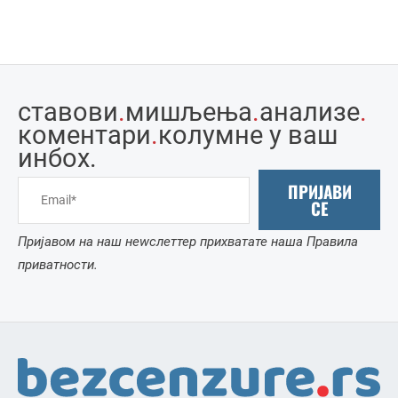
ставови
.
мишљења
.
анализе
.
коментари
.
колумне у ваш
инбоx.
ПРИЈАВИ
СЕ
Пријавом на наш неwслеттер прихватате наша Правила
приватности.