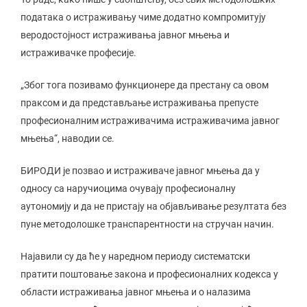
података о истраживању чиме додатно компромитују
веродостојност истраживања јавног мњења и
истраживачке професије.
„Због тога позивамо функционере да престану са овом
праксом и да представљање истраживања препусте
професионалним истраживачима истраживачима јавног
мњења“, наводии се.
БИРОДИ је позвао и истраживаче јавног мњења да у
односу са наручиоцима очувају професионалну
аутономију и да не пристају на објављивање резултата без
пуне методолошке транспарентности на стручан начин.
Најавили су да ће у наредном периоду систематски
пратити поштовање закона и професионалних кодекса у
области истраживања јавног мњења и о налазима