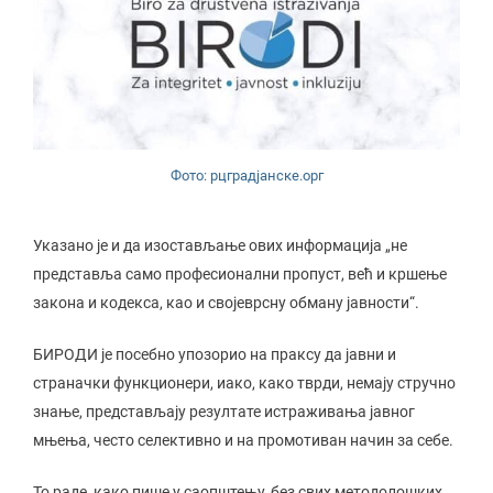
Фото: рцградјанске.орг
Указано је и да изостављање ових информација „не
представља само професионални пропуст, већ и кршење
закона и кодекса, као и својеврсну обману јавности“.
БИРОДИ је посебно упозорио на праксу да јавни и
страначки функционери, иако, како тврди, немају стручно
знање, представљају резултате истраживања јавног
мњења, често селективно и на промотиван начин за себе.
То раде, како пише у саопштењу, без свих методолошких