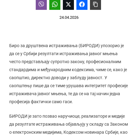
24.04.2026
Биро за друштвена истраживања (БИРОДИ) упозорио је
да се у Србији резултати истраживања јавног мњења
често представљају супротно закону, професионалним
стандардима и међународним кодексима, чиме се, како је
саопштио, директно доводи у заблуду јавност. У
саопштењу пише да се тиме урушава интегритет професије
истраживача јавног мњења, те да се на тај начин једна
професија фактички само гаси.
БИРОДИ је зато позвао наручиоце, реализаторе и медије
да резултате истраживања објављују у складу са Законом
о електронским медијима, Кодексом новинара Србије, као