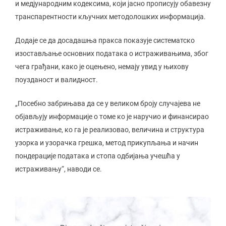
и медјународним кодексима, који јасно прописују обавезну
транспарентности кључних методолошких информација.
Додаје се да досадашња пракса показује систематско
изостављање основних података о истраживањима, због
чега грађани, како је оцењено, немају увид у њихову
поузданост и валидност.
„Посебно забрињава да се у великом броју случајева не
објављују информације о томе ко је наручио и финансирао
истраживање, ко га је реализовао, величина и структура
узорка и узорачка грешка, метод прикупљања и начин
пондерације података и стопа одбијања учешћа у
истраживању“, наводи се.