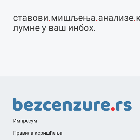
ставови
.
мишљења
.
анализе
.
лумне у ваш инбоx.
Импресум
Правила коришћења