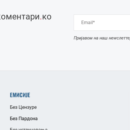
коментари
.
ко
Пријавом на наш неwслетте
ЕМИСИЈЕ
Без Цензуре
Без Пардона
Без устручавања