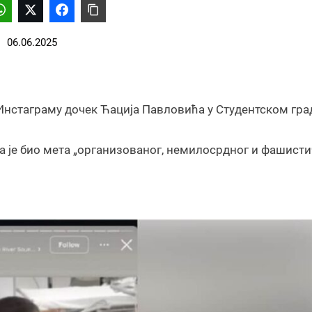
06.06.2025
Инстаграму дочек Ћација Павловића у Студентском град
а је био мета „организованог, немилосрдног и фашисти