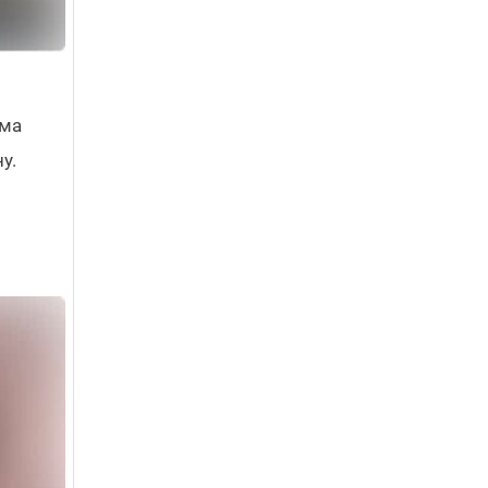
има
у.