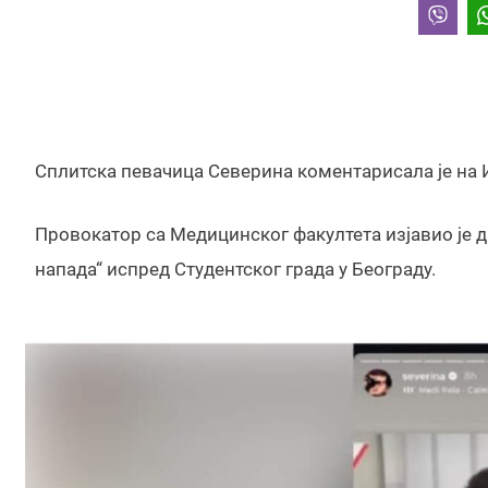
Сплитска певачица Северина коментарисала је на 
Провокатор са Медицинског факултета изјавио је д
напада“ испред Студентског града у Београду.