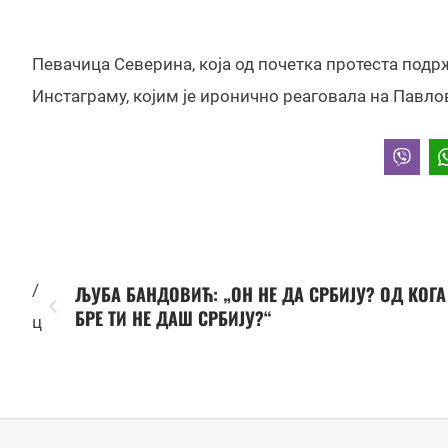
Певачица Северина, која од почетка протеста подр
Инстаграму, којим је иронично реаговала на Павло
/
ЉУБА БАНДОВИЋ: „ОН НЕ ДА СРБИЈУ? ОД КОГА
БРЕ ТИ НЕ ДАШ СРБИЈУ?“
ц