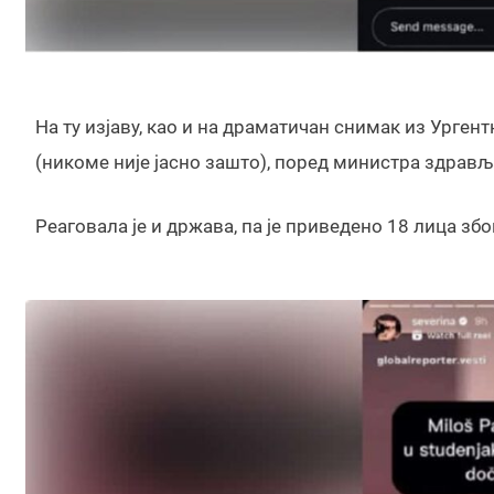
На ту изјаву, као и на драматичан снимак из Урге
(никоме није јасно зашто), поред министра здрављ
Реаговала је и држава, па је приведено 18 лица збо