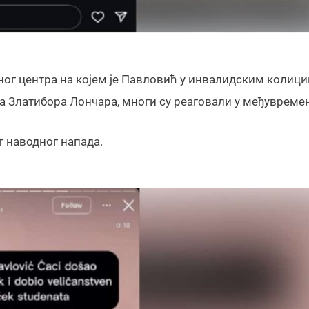
нтног центра на којем је Павловић у инвалидским колиц
а Златибора Лончара, многи су реаговали у међувремен
г наводног напада.