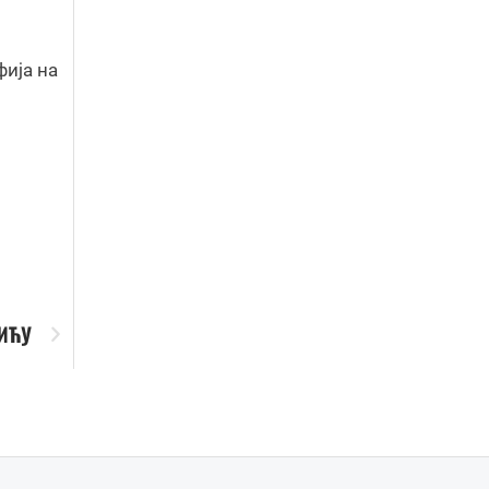
фија на
РИЋУ