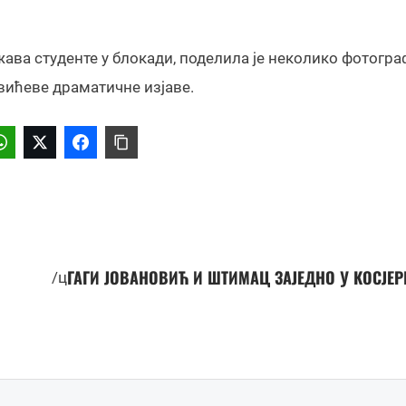
жава студенте у блокади, поделила је неколико фотогра
вићеве драматичне изјаве.
ГАГИ ЈОВАНОВИЋ И ШТИМАЦ ЗАЈЕДНО У КОСЈЕ
/ц