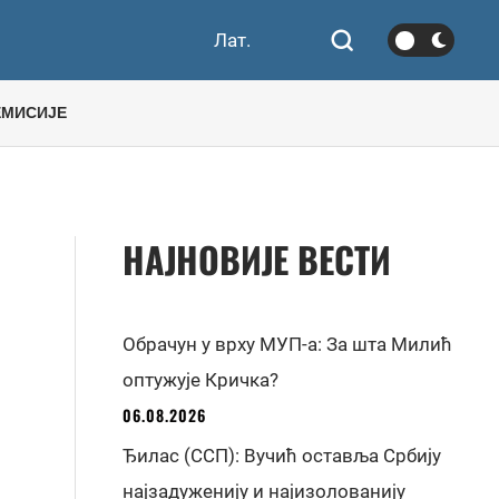
Лат.
ЕМИСИЈЕ
НАЈНОВИЈЕ ВЕСТИ
Обрачун у врху МУП-а: За шта Милић
оптужује Кричка?
06.08.2026
Ђилас (ССП): Вучић оставља Србију
најзадуженију и најизолованију