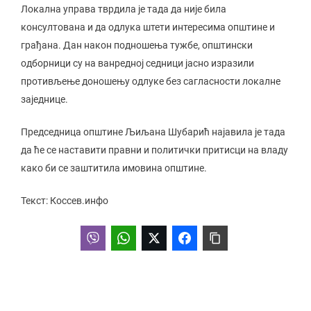
Локална управа тврдила је тада да није била
консултована и да одлука штети интересима општине и
грађана. Дан након подношења тужбе, општински
одборници су на ванредној седници јасно изразили
противљење доношењу одлуке без сагласности локалне
заједнице.
Председница општине Љиљана Шубарић најавила је тада
да ће се наставити правни и политички притисци на владу
како би се заштитила имовина општине.
Текст: Коссев.инфо