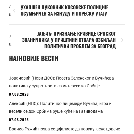
УХАПШЕН ПУКОВНИК КОСОВСКЕ ПОЛИЦИЈЕ
/
ОСУМЊИЧЕН ЗА ИЗНУДУ И ПОРЕСКУ УТАЈУ
ц
ЈАЊИЋ: ПРИЗНАЊЕ КРИВИЦЕ СРПСКОГ
/
ЗВАНИЧНИКА У ПРИШТИНИ ОТВАРА ОЗБИЉАН
ц
ПОЛИТИЧКИ ПРОБЛЕМ ЗА БЕОГРАД
НАЈНОВИЈЕ ВЕСТИ
Јовановић (Нови ДСС): Посета Зеленског и Вучићева
политика у супротности са интересима Србије
07.08.2026
Алексић (НПС): Политичко лицемерје Вучића, игра и
весели се док Србима руше куће на Газиводама
07.08.2026
Бранко Ружић позва социјалисте да повуку јасне црвене