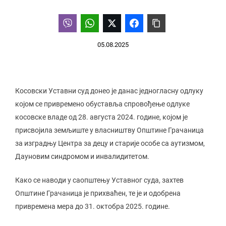
05.08.2025
Косовски Уставни суд донео је данас једногласну одлуку
којом се привремено обуставља спровођење одлуке
косовске владе од 28. августа 2024. године, којом је
присвојила земљиште у власништву Општине Грачаница
за изградњу Центра за децу и старије особе са аутизмом,
Дауновим синдромом и инвалидитетом.
Како се наводи у саопштењу Уставног суда, захтев
Општине Грачаница је прихваћен, те је и одобрена
привремена мера до 31. октобра 2025. године.