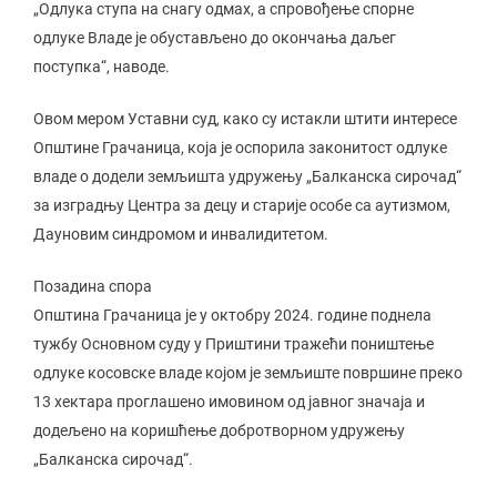
„Одлука ступа на снагу одмах, а спровођење спорне
одлуке Владе је обустављено до окончања даљег
поступка“, наводе.
Овом мером Уставни суд, како су истакли штити интересе
Општине Грачаница, која је оспорила законитост одлуке
владе о додели земљишта удружењу „Балканска сирочад“
за изградњу Центра за децу и старије особе са аутизмом,
Дауновим синдромом и инвалидитетом.
Позадина спора
Општина Грачаница је у октобру 2024. године поднела
тужбу Основном суду у Приштини тражећи поништење
одлуке косовске владе којом је земљиште површине преко
13 хектара проглашено имовином од јавног значаја и
додељено на коришћење добротворном удружењу
„Балканска сирочад“.