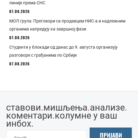
линије према СНС
07.08.2026
МОЛ група: Преговори са продавцем НИС-а и надлежним
органима напредују ка завршној фази
07.08.2026
Студенти у блокади од данас до 9. августа организују
разговоре с грађанима по Србији
07.08.2026
ставови
.
мишљења
.
анализе
.
коментари
.
колумне у ваш
инбоx.
ПРИЈАВИ