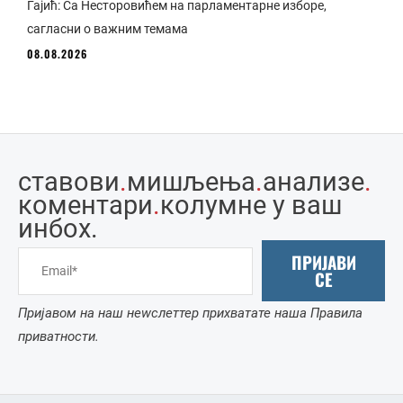
Гајић: Са Несторовићем на парламентарне изборе,
сагласни о важним темама
08.08.2026
ставови
.
мишљења
.
анализе
.
коментари
.
колумне у ваш
инбоx.
ПРИЈАВИ
СЕ
Пријавом на наш неwслеттер прихватате наша Правила
приватности.