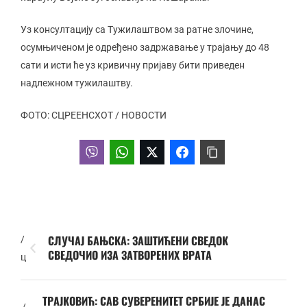
Уз консултацију са Тужилаштвом за ратне злочине,
осумњиченом је одређено задржавање у трајању до 48
сати и исти ће уз кривичну пријаву бити приведен
надлежном тужилаштву.
ФОТО: СЦРЕЕНСХОТ / НОВОСТИ
СЛУЧАЈ БАЊСКА: ЗАШТИЋЕНИ СВЕДОК
/
СВЕДОЧИО ИЗА ЗАТВОРЕНИХ ВРАТА
ц
ТРАЈКОВИЋ: САВ СУВЕРЕНИТЕТ СРБИЈЕ ЈЕ ДАНАС
/