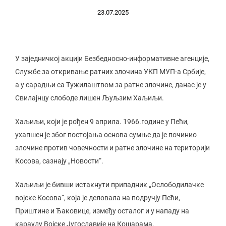
23.07.2025
У заједничкој акцији Безбедносно-информативне агенције,
Службе за откривање ратних злочина УКП МУП-а Србије,
а у сарадњи са Тужилаштвом за ратне злочине, данас је у
Свилајнцу слободе лишен Љуљзим Хаљиљи.
Хаљиљи, који је рођен 9 априла. 1966.године у Пећи,
ухапшен је због постојања основа сумње да је починио
злочине против човечности и ратне злочине на територији
Косова, сазнају „Новости“.
Хаљиљи је бивши истакнути припадник „Ослободилачке
војске Косова“, која је деловала на подручју Пећи,
Приштине и Ђаковице, између осталог и у нападу на
караулу Војске Југославије на Кошарама.