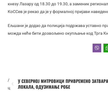
кнезу Лазару од 18.30 до 19.30, а заменик регион
КоССев је рекао да је у формалној пријави наведен
Ељшани је додао да полиција подржава уставно пр
можда неће бити дозвољено окупљање код Трга Кн
/
У СЕВЕРНОЈ МИТРОВИЦИ ПРИВРЕМЕНО ЗАТВАР
ЛОКАЛА, ОДУЗИМАЊЕ РОБЕ
ц