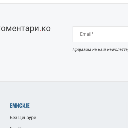
коментари
.
ко
Пријавом на наш неwслетте
ЕМИСИЈЕ
Без Цензуре