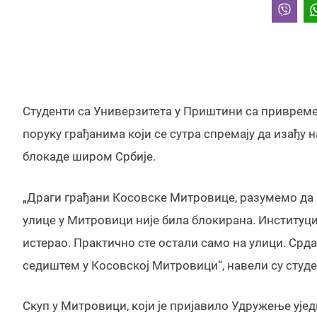
Студенти са Универзитета у Приштини са приврем
поруку грађанима који се сутра спремају да изађу н
блокаде широм Србије.
„Драги грађани Косовске Митровице, разумемо да ва
улице у Митровици није била блокирана. Институциј
истерао. Практично сте остали само на улици. Ср
седиштем у Косовској Митровици“, навели су студ
Скуп у Митровици, који је пријавило Удружење ује