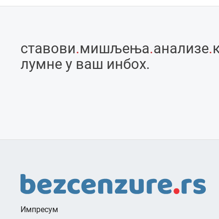
ставови
.
мишљења
.
анализе
.
лумне у ваш инбоx.
Импресум