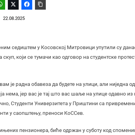
22.08.2025
еним седиштем у Косовској Митровици упутили су дана
а скуп, који се тумачи као одговор на студентске протес
м је радна обавеза да будете на улици, али ниједна од
а нема, јер вас је тај што вас шаље на улице одавно из
дачно, Студенти Универзитета у Приштини са привремен
енти у саопштењу, преноси КоССев.
дињених пензионера, биће одржан у суботу код спомени