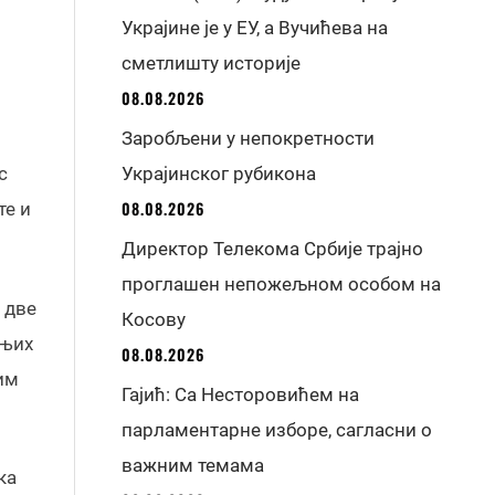
Украјине је у ЕУ, а Вучићева на
сметлишту историје
08.08.2026
Заробљени у непокретности
с
Украјинског рубикона
08.08.2026
те и
Директор Телекома Србије трајно
проглашен непожељном особом на
 две
Косову
 њих
08.08.2026
им
Гајић: Са Несторовићем на
парламентарне изборе, сагласни о
важним темама
ка