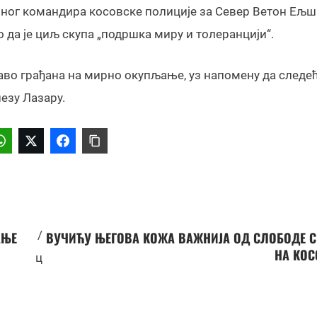
алног командира косовске полиције за Север Ветон Ељш
о да је циљ скупа „подршка миру и толеранцији“.
аво грађана на мирно окупљање, уз напомену да следећ
езу Лазару.
/
АЊЕ
ВУЧИЋУ ЊЕГОВА КОЖА ВАЖНИЈА ОД СЛОБОДЕ С
НА КОС
ц