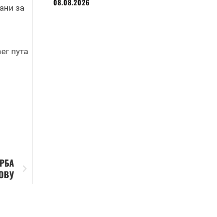
08.08.2026
ани за
ег пута
РБА
ОВУ