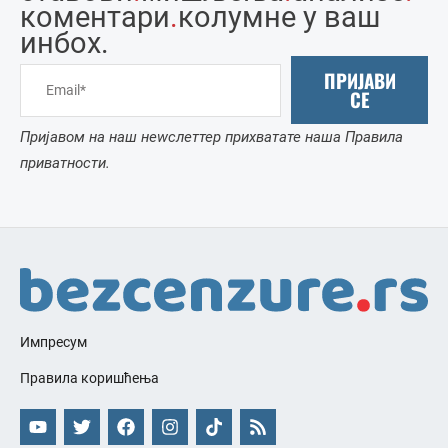
коментари
.
колумне у ваш
инбоx.
ПРИЈАВИ
СЕ
Пријавом на наш неwслеттер прихватате наша Правила
приватности.
Импресум
Правила коришћења