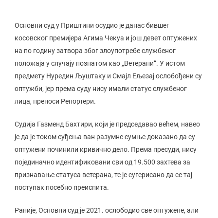
Основни суд у Приштини осудио је данас бившег
косовског премијера Агима Чекуа и још девет оптужених
на по годину затвора због злоупотребе службеног
положаја у случају познатом као „Ветерани“. У истом
предмету Нуредин Љуштаку и Смајл Ељезај ослобођени су
оптужби, јер према суду нису имали статус службеног
лица, преноси Репортери.
Судија Газменд Бахтири, који је председавао већем, навео
је да је током суђења ван разумне сумње доказано да су
оптужени починили кривично дело. Према пресуди, нису
појединачно идентификовани сви од 19.500 захтева за
признавање статуса ветерана, те је сугерисано да се тај
поступак посебно преиспита.
Раније, Основни суд је 2021. ослободио све оптужене, али