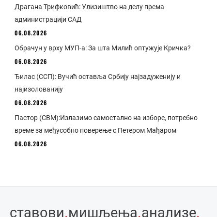
Драгана Трифковић: Улизиштво на делу према
администрацији САД
06.08.2026
Обрачун у врху МУП-а: За шта Милић оптужује Кричка?
06.08.2026
Ђилас (ССП): Вучић оставља Србију најзадуженију и
најизолованију
06.08.2026
Пастор (СВМ):Излазимо самостално на изборе, потребно
време за међусобно поверење с Петером Мађаром
06.08.2026
ставови
.
мишљења
.
анализе
.