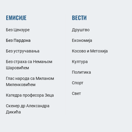
ЕМИСИЈЕ
ВЕСТИ
Без Цензуре
Друштво
Без Пардона
Економија
Без устручавања
Косово и Метохија
Без страха са Немањом
Култура
Шаровићем
Политика
Глас народа са Миланом
Спорт
Миленковићем
Свет
Катедра професора Зеца
Скенер др Александра
Дикића