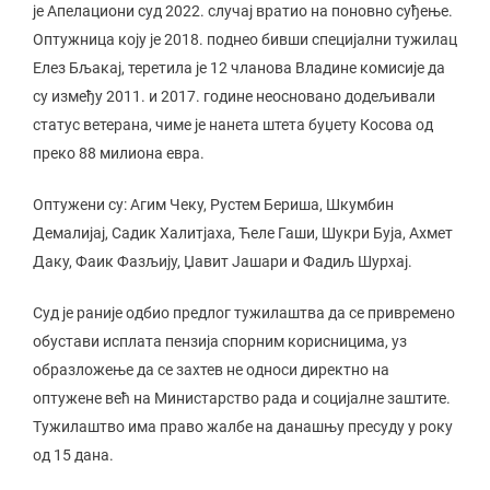
је Апелациони суд 2022. случај вратио на поновно суђење.
Оптужница коју је 2018. поднео бивши специјални тужилац
Елез Бљакај, теретила је 12 чланова Владине комисије да
су између 2011. и 2017. године неосновано додељивали
статус ветерана, чиме је нанета штета буџету Косова од
преко 88 милиона евра.
Оптужени су: Агим Чеку, Рустем Бериша, Шкумбин
Демалијај, Садик Халитјаха, Ћеле Гаши, Шукри Буја, Ахмет
Даку, Фаик Фазљију, Џавит Јашари и Фадиљ Шурхај.
Суд је раније одбио предлог тужилаштва да се привремено
обустави исплата пензија спорним корисницима, уз
образложење да се захтев не односи директно на
оптужене већ на Министарство рада и социјалне заштите.
Тужилаштво има право жалбе на данашњу пресуду у року
од 15 дана.