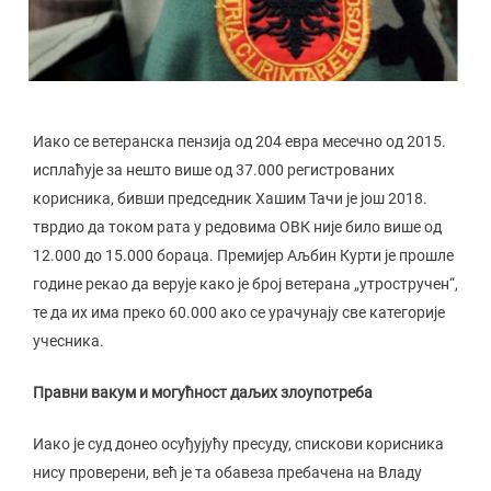
Иако се ветеранска пензија од 204 евра месечно од 2015.
исплаћује за нешто више од 37.000 регистрованих
корисника, бивши председник Хашим Тачи је још 2018.
тврдио да током рата у редовима ОВК није било више од
12.000 до 15.000 бораца. Премијер Аљбин Курти је прошле
године рекао да верује како је број ветерана „утростручен“,
те да их има преко 60.000 ако се урачунају све категорије
учесника.
Правни вакум и могућност даљих злоупотреба
Иако је суд донео осуђујућу пресуду, спискови корисника
нису проверени, већ је та обавеза пребачена на Владу