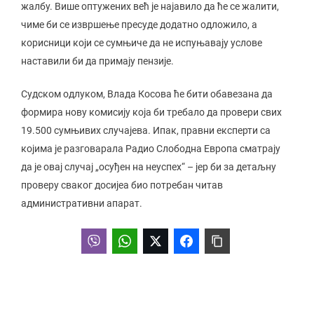
жалбу. Више оптужених већ је најавило да ће се жалити,
чиме би се извршење пресуде додатно одложило, а
корисници који се сумњиче да не испуњавају услове
наставили би да примају пензије.
Судском одлуком, Влада Косова ће бити обавезана да
формира нову комисију која би требало да провери свих
19.500 сумњивих случајева. Ипак, правни експерти са
којима је разговарала Радио Слободна Европа сматрају
да је овај случај „осуђен на неуспех“ – јер би за детаљну
проверу сваког досијеа био потребан читав
административни апарат.