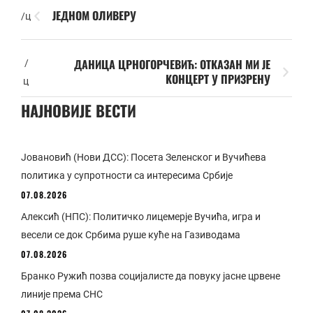
ЈЕДНОМ ОЛИВЕРУ
/ц
ДАНИЦА ЦРНОГОРЧЕВИЋ: ОТКАЗАН МИ ЈЕ
/
КОНЦЕРТ У ПРИЗРЕНУ
ц
НАЈНОВИЈЕ ВЕСТИ
Јовановић (Нови ДСС): Посета Зеленског и Вучићева
политика у супротности са интересима Србије
07.08.2026
Алексић (НПС): Политичко лицемерје Вучића, игра и
весели се док Србима руше куће на Газиводама
07.08.2026
Бранко Ружић позва социјалисте да повуку јасне црвене
линије према СНС