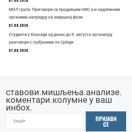
07.08.2026
МОЛ група: Преговори са продавцем НИС-а и надлежним
органима напредују ка завршној фази
07.08.2026
Студенти у блокади од данас до 9. августа организују
разговоре с грађанима по Србији
07.08.2026
ставови
.
мишљења
.
анализе
.
коментари
.
колумне у ваш
инбоx.
ПРИЈАВИ
СЕ