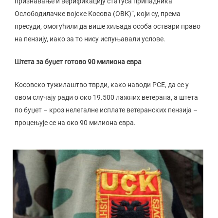
признавање и верификацију статуса припадника
Ослободилачке војске Косова (ОВК)“, који су, према
пресуди, омогућили да више хиљада особа оствари право
на пензију, иако за то нису испуњавали услове.
Штета за буџет готово 90 милиона евра
Косовско тужилаштво тврди, како наводи РСЕ, да се у
овом случају ради о око 19.500 лажних ветерана, а штета
по буџет – кроз нелегалне исплате ветеранских пензија –
процењује се на око 90 милиона евра.