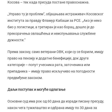
Косова – тек када пресуда постане правоснажна.
„Управо ту је проблем“, објашњава истраживач Косовског
института за правду Фламур Кабаши за РСЕ. „Ако је неко
био у логистици, а третиран је као борац, дошло је до
прекорачења овлашћења и неиспуњавања службене
дужности.“
Према закону, само ветерани ОВК, који су се борили, имају
право на пензију и додатне бенефиције, док друге
категорије – попут учесника рата, заточеника или
припадника – имају право искључиво на погодности
предвиђене законом.
Даљи поступак и могуће одлагање
Основни суд има рок од 60 дана да изради писану пресуду,
након чега тужилаштво и одбрана имају по 30 дана за