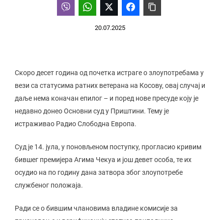
20.07.2025
Скоро десет година од почетка истраге о злоупотребама у
вези са статусима ратних ветерана на Косову, овај случај и
даље нема коначан епилог – и поред нове пресуде коју је
недавно донео Основни суд у Приштини. Тему је
истраживао Радио Слободна Европа.
Суд је 14. јула, у поновљеном поступку, прогласио кривим
бившег премијера Агима Чекуа и још девет особа, те их
осудио на по годину дана затвора због злоупотребе
службеног положаја.
Ради се о бившим члановима владине комисије за