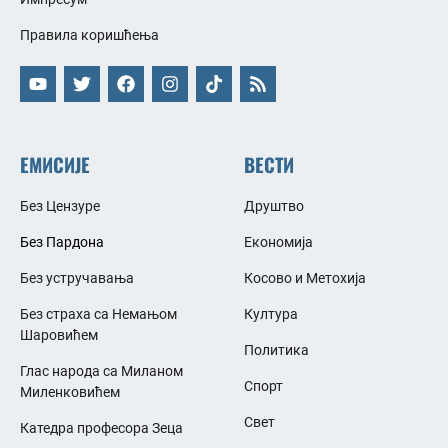
Правила коришћења
ЕМИСИЈЕ
ВЕСТИ
Без Цензуре
Друштво
Без Пардона
Економија
Без устручавања
Косово и Метохија
Без страха са Немањом
Култура
Шаровићем
Политика
Глас народа са Миланом
Спорт
Миленковићем
Свет
Катедра професора Зеца