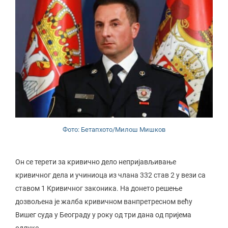
Фото: Бетапхото/Милош Мишков
Он се терети за кривично дело непријављивање
кривичног дела и учиниоца из члана 332 став 2 у вези са
ставом 1 Кривичног законика. На донето решење
дозвољена је жалба кривичном ванпретресном већу
Вишег суда у Београду у року од три дана од пријема
одлуке.