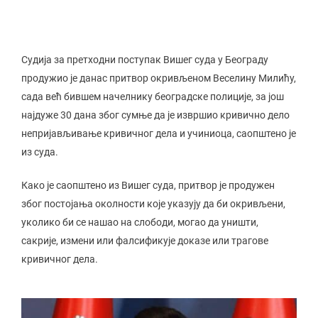
Судија за претходни поступак Вишег суда у Београду
продужио је данас притвор окривљеном Веселину Милићу,
сада већ бившем начелнику београдске полиције, за још
најдуже 30 дана због сумње да је извршио кривично дело
непријављивање кривичног дела и учиниоца, саопштено је
из суда.
Како је саопштено из Вишег суда, притвор је продужен
због постојања околности које указују да би окривљени,
уколико би се нашао на слободи, могао да уништи,
сакрије, измени или фалсификује доказе или трагове
кривичног дела.