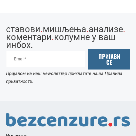
ставови
.
мишљења
.
анализе
.
коментари
.
колумне у ваш
инбоx.
ПРИЈАВИ
СЕ
Пријавом на наш неwслеттер прихватате наша Правила
приватности.
Импресум