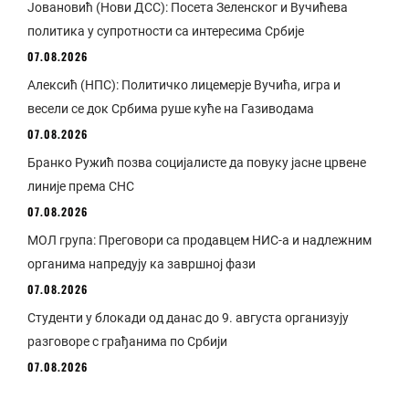
Јовановић (Нови ДСС): Посета Зеленског и Вучићева
политика у супротности са интересима Србије
07.08.2026
Алексић (НПС): Политичко лицемерје Вучића, игра и
весели се док Србима руше куће на Газиводама
07.08.2026
Бранко Ружић позва социјалисте да повуку јасне црвене
линије према СНС
07.08.2026
МОЛ група: Преговори са продавцем НИС-а и надлежним
органима напредују ка завршној фази
07.08.2026
Студенти у блокади од данас до 9. августа организују
разговоре с грађанима по Србији
07.08.2026