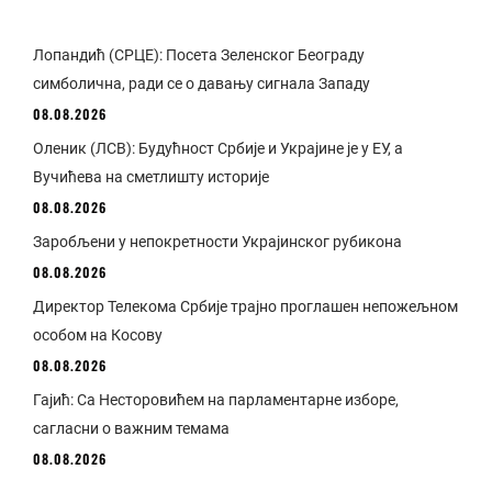
Лопандић (СРЦЕ): Посета Зеленског Београду
симболична, ради се о давању сигнала Западу
08.08.2026
Оленик (ЛСВ): Будућност Србије и Украјине је у ЕУ, а
Вучићева на сметлишту историје
08.08.2026
Заробљени у непокретности Украјинског рубикона
08.08.2026
Директор Телекома Србије трајно проглашен непожељном
особом на Косову
08.08.2026
Гајић: Са Несторовићем на парламентарне изборе,
сагласни о важним темама
08.08.2026