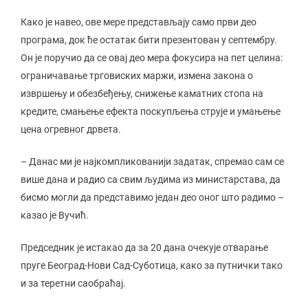
Како је навео, ове мере представљају само први део
програма, док ће остатак бити презентован у септембру.
Он је поручио да се овај део мера фокусира на пет целина:
ограничавање трговиских маржи, измена закона о
извршењу и обезбеђењу, снижење каматних стопа на
кредите, смањење ефекта поскупљења струје и умањење
цена огревног дрвета.
– Данас ми је најкомпликованији задатак, спремао сам се
више дана и радио са свим људима из министарстава, да
бисмо могли да представимо један део оног што радимо –
казао је Вучић.
Председник је истакао да за 20 дана очекује отварање
пруге Београд-Нови Сад-Суботица, како за путнички тако
и за теретни саобраћај.