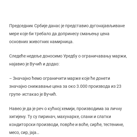
Председник Србије данас је представио дугонајављиване
мере које би требало да допринесу смањењу цена
основних животних намирница.
Следеће недеље доносимо Уредбу о ограничавању маржи,
најавио је Вучић и додао:
– Значајно ћемо ограничити марже које ће донети
значајно снижавање цена за око 3.000 производа из 23
групе- истакао је Вучић.
Навео је да је реч о кућној хемији, производима за личну
хигијену. Ту су пиринач, махунарке, слани и слатки
кондиторски производи, поврће и воће, сирће, тестенине,
месо, сир, јаја…