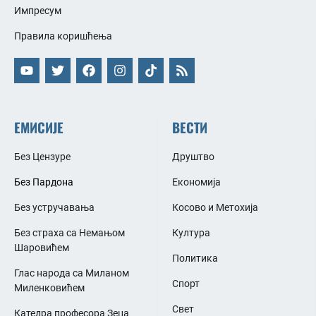
Импресум
Правила коришћења
ЕМИСИЈЕ
ВЕСТИ
Без Цензуре
Друштво
Без Пардона
Економија
Без устручавања
Косово и Метохија
Без страха са Немањом
Култура
Шаровићем
Политика
Глас народа са Миланом
Спорт
Миленковићем
Свет
Катедра професора Зеца