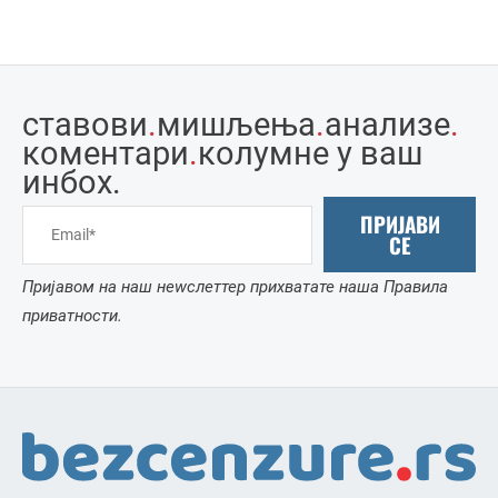
ставови
.
мишљења
.
анализе
.
коментари
.
колумне у ваш
инбоx.
ПРИЈАВИ
СЕ
Пријавом на наш неwслеттер прихватате наша Правила
приватности.