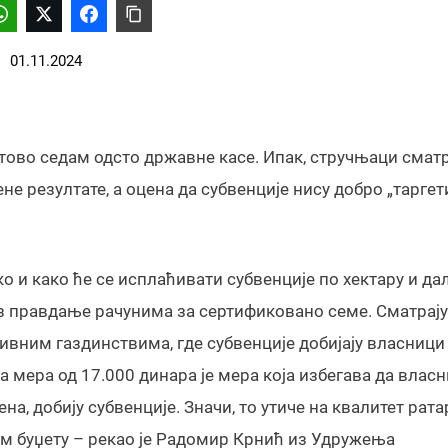
01.11.2024
тово седам одсто државне касе. Ипак, стручњаци сматр
е резултате, а оцена да субвенције нису добро „таргет
 и како ће се исплаћивати субвенције по хектару и да
 уз правдање рачунима за сертификовано семе. Сматрају
ивним газдинствима, где субвенције добијају власници
а мера од 17.000 динара је мера која избегава да влас
а, добију субвенције. Значи, то утиче на квалитет рата
м буџету – рекао је Радомир Крнић из Удружења