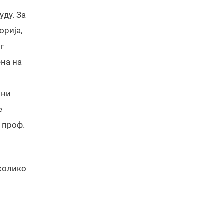
уду. За
орија,
г
ена на
они
е
е проф.
 колико