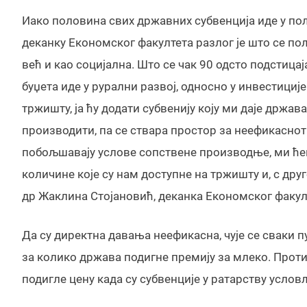
Иако половина свих државних субвенција иде у пољ
деканку Економског факултета разлог је што се по
већ и као социјална. Што се чак 90 одсто подстицај
буџета иде у рурални развој, односно у инвестициј
тржишту, ја ћу додати субвенију коју ми даје држава
производити, па се ствара простор за неефикаснот.
побољшавају услове сопствене производње, ми ћем
количине које су нам доступне на тржишту и, с друг
др Жаклина Стојановић, деканка Економског факул
Да су директна давања неефикасна, чује се сваки 
за колико држава подигне премију за млеко. Проти
подигле цену када су субвенције у ратарству усло