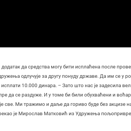
уз додатак да средства могу бити исплаћена после прове
удружења одлучује за другу понуду државе. Да им се у ро
исплати 10.000 динара. – Зато што нас је задесила ве
е да се раздуже. И у томе би били обухваћени и воћар
ије све. Ми тражимо и даље да гориво буде без акцизе 
 – рекао је Мирослав Матковић из Удружења пољопривр