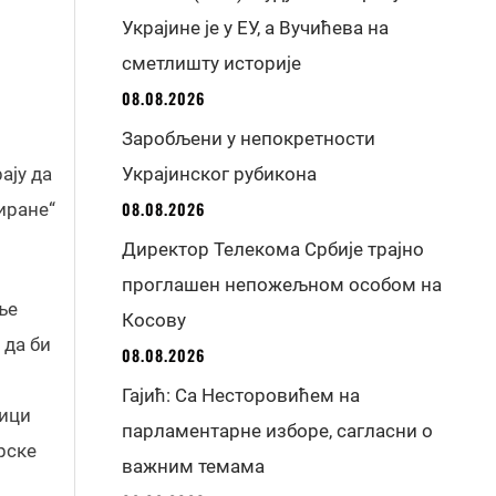
Украјине је у ЕУ, а Вучићева на
сметлишту историје
08.08.2026
Заробљени у непокретности
ају да
Украјинског рубикона
08.08.2026
иране“
Директор Телекома Србије трајно
проглашен непожељном особом на
ље
Косову
 да би
08.08.2026
Гајић: Са Несторовићем на
ници
парламентарне изборе, сагласни о
рске
важним темама