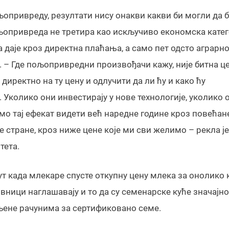
опривреду, резултати нису онакви какви би могли да б
љопривреда не третира као искључиво економска катег
а даје кроз директна плаћања, а само пет одсто аграрно
е. – Где пољопривредни произвођачи кажу, није битна ц
 директно на ту цену и одлучити да ли ћу и како ћу
 Уколико они инвестирају у нове технологије, уколико 
о тај ефекат видети већ наредне године кроз повећан
е стране, кроз ниже цене које ми сви желимо – рекла ј
тета.
пут када млекаре спусте откупну цену млека за онолико
вници наглашавају и то да су семенарске куће значајно
вљене рачунима за сертификовано семе.