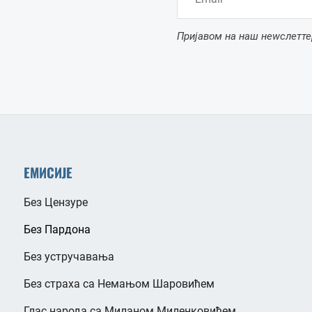
Пријавом на наш неwслетте
ЕМИСИЈЕ
Без Цензуре
Без Пардона
Без устручавања
Без страха са Немањом Шаровићем
Глас народа са Миланом Миленковићем