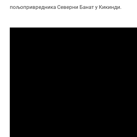
пољопривредника Северни Банат у Кикинди.