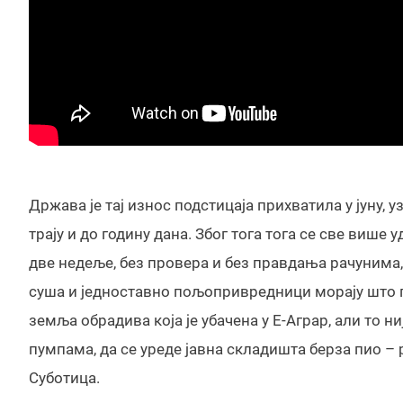
Држава је тај износ подстицаја прихватила у јуну, 
трају и до годину дана. Због тога тога се све више 
две недеље, без провера и без правдања рачунима, 
суша и једноставно пољопривредници морају што пр
земља обрадива која је убачена у Е-Аграр, али то н
пумпама, да се уреде јавна складишта берза пио
Суботица.