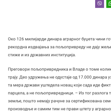
Око 126 милијарди динара аграрног буџета чини го
рекордна издвајања за пољопривреду не дају жељен
стиже и из државних институција.
Преговори пољопривредника и Владе о томе колико
трају. Део удружења не одустаје од 17.000 динара
та мера држави уштедела новац који сада иде фикт
парцела, а не пољопривредници. – Из тог разлога т
земље, пошто немају рачуне за сертификована семен
производње и самим тим не прави штету у аграрно