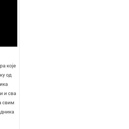
ра које
ку од
лика
и и сва
на свим
едника