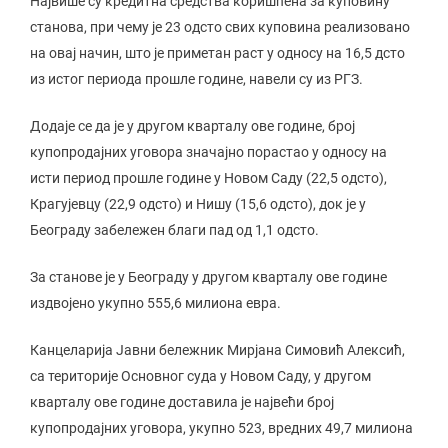
Највише су кредитна средства коришћена за куповину
станова, при чему је 23 одсто свих куповина реализовано
на овај начин, што је приметан раст у односу на 16,5 дсто
из истог периода прошле године, навели су из РГЗ.
Додаје се да је у другом кварталу ове године, број
купопродајних уговора значајно порастао у односу на
исти период прошле године у Новом Саду (22,5 одсто),
Крагујевцу (22,9 одсто) и Нишу (15,6 одсто), док је у
Београду забележен благи пад од 1,1 одсто.
За станове је у Београду у другом кварталу ове године
издвојено укупно 555,6 милиона евра.
Канцеларија Јавни бележник Мирјана Симовић Алексић,
са територије Основног суда у Новом Саду, у другом
кварталу ове године доставила је највећи број
купопродајних уговора, укупно 523, вредних 49,7 милиона