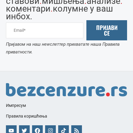
ставови
.
мишљења
.
анализе
.
коментари
.
колумне у ваш
инбоx.
ПРИЈАВИ
СЕ
Пријавом на наш неwслеттер прихватате наша Правила
приватности.
Импресум
Правила коришћења