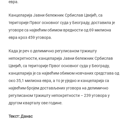
евра.
Канцеларија Јавни бележник Србислав Цвејић, са
територије Првог основног суда у Београду, доставила је
уговоре са највећим обимом вредности од 69 милиона
евра кроз 459 уговора.
Када је реч о делимично регулисаном тржишту
непокретности, канцеларија Јавни бележник Србислав
Цвејић, са територије Првог основног суда у Београду,
канцеларија је са највећим обимом новчаних средстава од
око 35,1 милиона евра, а то је уједно и канцеларија са
највећим бројем достављених уговора на делимично
регулисаном тржишту непокретности – 239 уговора у
другом кварталу ове године.
Текст: Данас