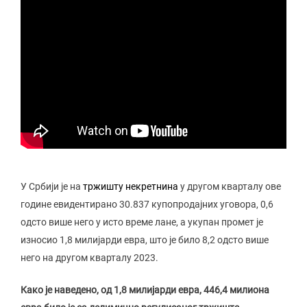
У Србији је на
тржишту некретнина
у другом кварталу ове
године евидентирано 30.837 купопродајних уговора, 0,6
одсто више него у исто време лане, а укупан промет је
износио 1,8 милијарди евра, што је било 8,2 одсто више
него на другом кварталу 2023.
Како је наведено, од 1,8 милијарди евра, 446,4 милиона