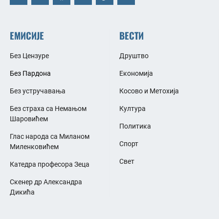
ЕМИСИЈЕ
ВЕСТИ
Без Цензуре
Друштво
Без Пардона
Економија
Без устручавања
Косово и Метохија
Без страха са Немањом
Култура
Шаровићем
Политика
Глас народа са Миланом
Спорт
Миленковићем
Свет
Катедра професора Зеца
Скенер др Александра
Дикића