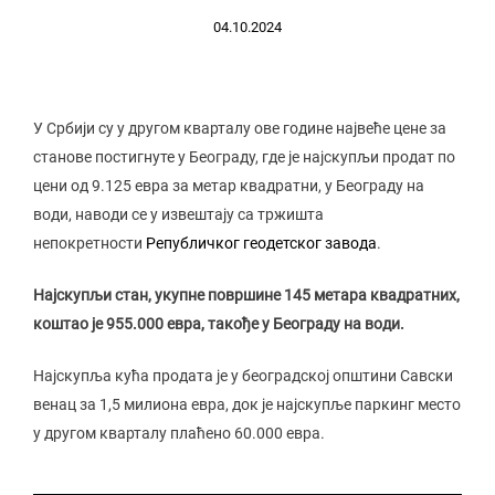
04.10.2024
У Србији су у другом кварталу ове године највеће цене за
станове постигнуте у Београду, где је најскупљи продат по
цени од 9.125 евра за метар квадратни, у Београду на
води, наводи се у извештају са тржишта
непокретности
Републичког геодетског завода
.
Најскупљи стан, укупне површине 145 метара квадратних,
коштао је 955.000 евра, такође у Београду на води.
Најскупља кућа продата је у београдској општини Савски
венац за 1,5 милиона евра, док је најскупље паркинг место
у другом кварталу плаћено 60.000 евра.