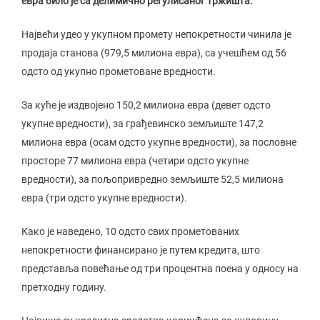
евра било је са делимично регулисаног тржишта.
Највећи удео у укупном промету непокретности чинила је
продаја станова (979,5 милиона евра), са учешћем од 56
одсто од укупно прометоване вредности.
За куће је издвојено 150,2 милиона евра (девет одсто
укупне вредности), за грађевинско земљиште 147,2
милиона евра (осам одсто укупне вредности), за пословне
просторе 77 милиона евра (четири одсто укупне
вредности), за пољопривредно земљиште 52,5 милиона
евра (три одсто укупне вредности).
Како је наведено, 10 одсто свих прометованих
непокретности финансирано је путем кредита, што
представља повећање од три процентна поена у односу на
претходну годину.