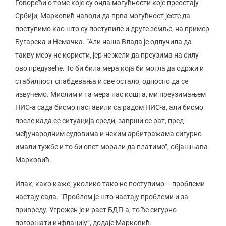
Говорећи о томе које су онда могућности које преостају
Србији, Марковић наводи да прва могућност јесте да
поступимо као што су поступиле и друге земље, на пример
Бугарска и Немачка. “Али наша Влада је одлучила да
такву меру не користи, јер не жели да преузима на силу
ово предузеће. То би била мера која би могла да одржи и
стабилност снабдевања и све остало, односно да се
извучемо. Мислим и та мера нас кошта, ми преузимањем
НИС-а сада бисмо наставили са радом НИС-а, али бисмо
после када се ситуација среди, заврши се рат, пред
међународним судовима и неким арбитражама сигурно
имали тужбе и то би опет морали да платимо”, објашњава
Марковић.
Ипак, како каже, уколико тако не поступимо – проблеми
настају сада. “Проблем је што настају проблеми и за
привреду. Угрожен је и раст БДП-а, то ће сигурно
погоршати инфлацију”, додаје Марковић.