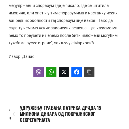
међудржавни споразум где је писало, где се штитила
имовина, али опет и у тим споразумима и настанку неких
ванредних околности тај споразум није важан. Тако да
сада ту немамо неких законских решења – да кажемо ми
ћемо то преузети и нећемо после бити изложени могућим
тужбама руске стране”, закључује Марковић.
Извор: Данас
УДРУЖЕЊУ ГРАЂАНА ПАТРИКА ДРИДА 15
/
МИЛИОНА ДИНАРА ОД ПОКРАЈИНСКОГ
ц
СЕКРЕТАРИЈАТА