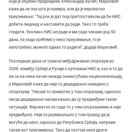
који је објавио председник Александар Вучић, Марковић
каже да не зна шта је намера, али да је вероватно
преузимање. “Тај рок је дат под претпоставком да ће НИС
добити лиценцу и наставити да ради. Тако то треба
гледати. Уколико НИС не ради и ми сада чекамо још 50
дана, па онда крећемо у неко преузимање, то је
непотребно, можете одмах то радити”, додаје Марковић.
Последњих дана се тумачи међудржавни споразум из
2008. између Србије и Русије о куповини НИС-а, као и то да
ли он на неки начин можда онемогућава национализацију,
а Марковић каже да није то децидирано наведено у
споразуму. “Нисам то приметио у том споразуму, односно
нигде децидирано нисам нашао да су предвиђене такве
ситуације. Вероватно се тада то у тим споразумима и није
предвиђало. Није се размишљало у том правцу да је
могуће да неко, односно да Република Србија, направи
такав акт преузимања. Тако да постоје неки други