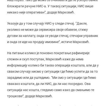
наш пораз. Тако да може се очекивати да ће ускоро банке
блокирати рачуне НИС-а. У таквој ситуацији, НИС више
никако није оперативан”, додаје Марковић.
Указује да у том случају НИС-у следи стечај. “Дакле,
уколико не може да сервисира своје обавезе, стижу
дугови за наплату, онда се уводи стечај, стечајни управник
и онда се иде на продају имовине”, истиче Марковић.
На питање колико је поновно покретање рафинерије
сложен и скуп поступак, Марковић каже да нема
информацију колико би таква операција коштала, али да у
сваком случају нисмо у ситуацији где ћемо успети да за то
зарадимо или да уштедимо. “Ми смо у ситуацији где ћемо
свакако коштати, да ли НИС, да ли нас посредно. Ова
ситуација нас кошта, гледамо само како да смањимо те
трошкове”, додаје Марковић.