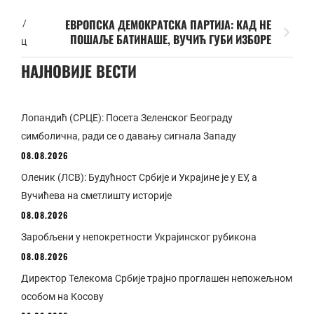
ЕВРОПСКА ДЕМОКРАТСКА ПАРТИЈА: КАД НЕ
/
ПОШАЉЕ БАТИНАШЕ, ВУЧИЋ ГУБИ ИЗБОРЕ
ц
НАЈНОВИЈЕ ВЕСТИ
Лопандић (СРЦЕ): Посета Зеленског Београду
симболична, ради се о давању сигнала Западу
08.08.2026
Оленик (ЛСВ): Будућност Србије и Украјине је у ЕУ, а
Вучићева на сметлишту историје
08.08.2026
Заробљени у непокретности Украјинског рубикона
08.08.2026
Директор Телекома Србије трајно проглашен непожељном
особом на Косову