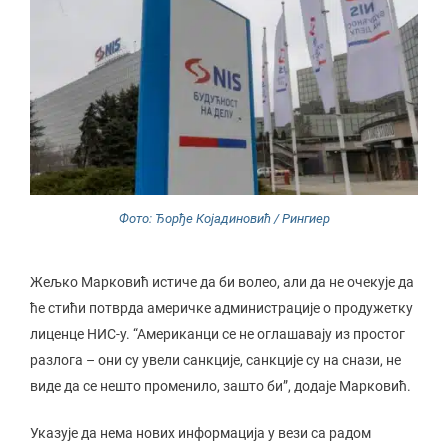
Фото: Ђорђе Којадиновић / Рингиер
Жељко Марковић истиче да би волео, али да не очекује да
ће стићи потврда америчке администрације о продужетку
лиценце НИС-у. “Американци се не оглашавају из простог
разлога – они су увели санкције, санкције су на снази, не
виде да се нешто променило, зашто би”, додаје Марковић.
Указује да нема нових информација у вези са радом