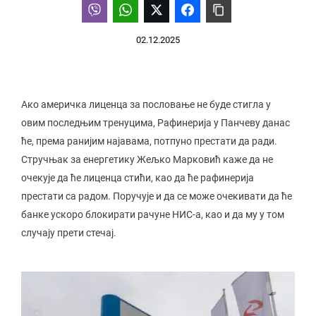
02.12.2025
Ако америчка лиценца за пословање не буде стигла у
овим последњим тренуцима, Рафинерија у Панчеву данас
ће, према ранијим најавама, потпуно престати да ради.
Стручњак за енергетику Жељко Марковић каже да не
очекује да ће лиценца стићи, као да ће рафинерија
престати са радом. Поручује и да се може очекивати да ће
банке ускоро блокирати рачуне НИС-а, као и да му у том
случају прети стечај.