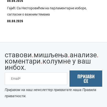
08.08.2026
Гајић: Са Несторовићем на парламентарне изборе,
сагласни о важним темама
08.08.2026
ставови
.
мишљења
.
анализе
.
коментари
.
колумне у ваш
инбоx.
ПРИЈАВИ
СЕ
Пријавом на наш неwслеттер прихватате наша Правила
приватности.