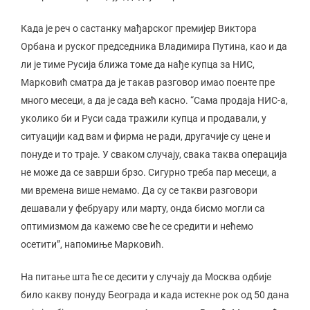
Када је реч о састанку мађарског премијер Виктора
Орбана и руског председника Владимира Путина, као и да
ли је тиме Русија ближа томе да нађе купца за НИС,
Марковић сматра да је такав разговор имао поенте пре
много месеци, а да је сада већ касно. “Сама продаја НИС-а,
уколико би и Руси сада тражили купца и продавали, у
ситуацији кад вам и фирма не ради, другачије су цене и
понуде и то траје. У сваком случају, свака таква операција
не може да се заврши брзо. Сигурно треба пар месеци, а
ми времена више немамо. Да су се такви разговори
дешавали у фебруару или марту, онда бисмо могли са
оптимизмом да кажемо све ће се средити и нећемо
осетити”, напомиње Марковић.
На питање шта ће се десити у случају да Москва одбије
било какву понуду Београда и када истекне рок од 50 дана