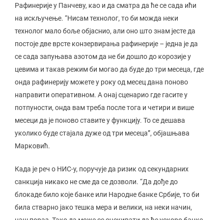
Рафинерије у Панчеву, као и да сматра да ће се сада ићи
на искључење. “Нисам технолог, то би можда неки
технолог мало боље објаснио, али оно што знам јесте да
постоје две врсте конзервирања рафинерије – једна је да
се сада запуњава азотом да не би дошло до корозије у
цевима и такав режим би могао да буде до три месеца, где
онда рафинерију можете у року од месец дана поново
направити оперативном. А онај сценарио где гасите у
потпуности, онда вам треба после тога и четири и више
месеци да је поново ставите у функцију. То се дешава
уколико буде стајала дуже од три месеца”, објашњава
Марковић.
Када је реч о НИС-у, поручује да ризик од секундарних
санкција никако не сме да се дозволи. “Да дође до
блокаде било које банке или Народне банке Србије, то би
била стварно јако тешка мера и велики, на неки начин,