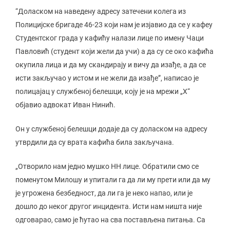
“Доласком на наведену адресу затечени колега из
Полицијске бригаде 46-23 који нам је изјавио да се у кафеу
Студентског града у кафићу налази лице по имену Чаци
Павловић (студент који жели да учи) а да су се око кафића
окупила лица и да му скандирају и вичу да изађе, а да се
исти закључао у истом и не жели да изађе”, написао је
полицајац у службеној белешци, коју је на мрежи „X“
објавио адвокат Иван Нинић.
Он у службеној белешци додаје да су доласком на адресу
утврдили да су врата кафића била закључана.
„Отворило нам једно мушко НН лице. Обратили смо се
поменутом Милошу и упитали га да ли му прети или да му
је угрожена безбедност, да ли га је неко напао, или је
дошло до неког другог инцидента. Исти нам ништа није
одговарао, само је ћутао на сва постављена питања. Са