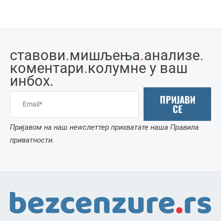
ставови
.
мишљења
.
анализе
.
коментари
.
колумне у ваш
инбоx.
ПРИЈАВИ
СЕ
Пријавом на наш неwслеттер прихватате наша Правила
приватности.