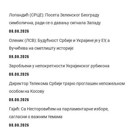
Лопандић (СРЦЕ): Посета Зеленског Београду
симболична, ради се о давању сигнала Западу
08.08.2026
Оленик (ЛСВ): Будућност Србије и Украјине је у ЕУ, а
Вучићева на сметлишту историје
08.08.2026
Заробљени у непокретности Украјинског рубикона
08.08.2026
Директор Телекома Србије трајно проглашен непожељном
особом на Косову
08.08.2026
Гајић: Са Несторовићем на парламентарне изборе,
сагласни о важним темама
08.08.2026