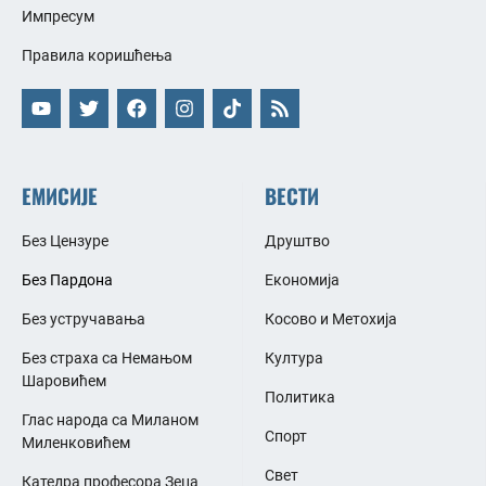
Импресум
Правила коришћења
ЕМИСИЈЕ
ВЕСТИ
Без Цензуре
Друштво
Без Пардона
Економија
Без устручавања
Косово и Метохија
Без страха са Немањом
Култура
Шаровићем
Политика
Глас народа са Миланом
Спорт
Миленковићем
Свет
Катедра професора Зеца