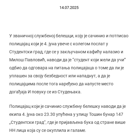
14.07.2025
У званичној службеној белешци, коју је сачинио и потписао
полицајац који је 4. јуна увече с колегом послат у
Студентски град, где се у закључаном кафићу налазио и
Милош Павловић, наводи да је “студент који жели да учи”
одбио да одговара на питања полицајаца о томе да ли је
уплашен за своју безбедност или нападнут, а да је
полицајцима после тога наређено да напусте место
догађаја И повуку се из Студењака.
Полицајац који је сачинио службену белешку наводи да је
екипа 4. јуна око 23.30 упућена у улицу Тошин бунар 147
„Студентски град“, где је пријављена бука од стране више
НН лица која су се окуплила и галаме.