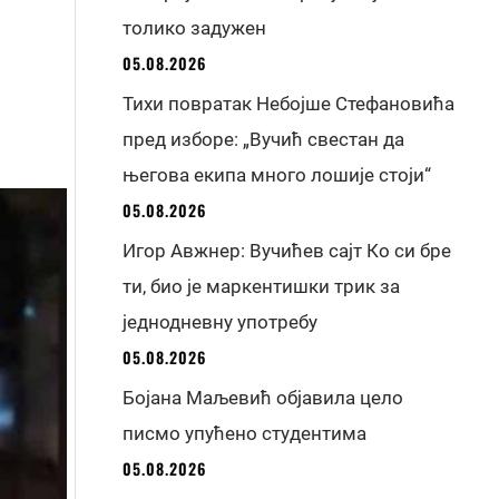
толико задужен
05.08.2026
Тихи повратак Небојше Стефановића
пред изборе: „Вучић свестан да
његова екипа много лошије стоји“
05.08.2026
Игор Авжнер: Вучићев сајт Ко си бре
ти, био је маркентишки трик за
једнодневну употребу
05.08.2026
Бојана Маљевић објавила цело
писмо упућено студентима
05.08.2026