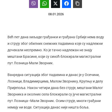
08.01.2026
Већ пет дана хиљаде грађанки и грађана Србије нема воду
и струју због обилних снежних падавина које су надлежни
дочекали неспремно. Ко је тачно надлежан не знају
мештани Брасине, који су синоћ блокирали магистрални
пут Лозница-Мали Зворник.
Ванредна ситуација због падавина и данас је у Осечини,
Лозници, Владимирцима, Малом Зворнику, Крупњу и делу
Пријепоља. Након четири дана без струје, мештани Малог
Зворника и околних села блокирали су јуче магистрални
пут Лозница–Мали Зворник. Осим струје, многи грађани
немају ни воде. Ситуација данас није ништа боља.