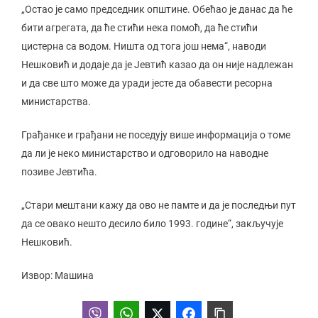
„Остао је само председник општине. Обећао је данас да ће
бити агрегата, да ће стићи нека помоћ, да ће стићи
цистерна са водом. Ништа од тога још нема“, наводи
Нешковић и додаје да је Јевтић казао да он није надлежан
и да све што може да уради јесте да обавести ресорна
министарства.
Грађанке и грађани не поседују више информација о томе
да ли је неко министарство и одговорило на наводне
позиве Јевтића.
„Стари мештани кажу да ово не памте и да је последњи пут
да се овако нешто десило било 1993. године“, закључује
Нешковић.
Извор: Машина