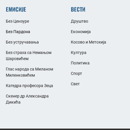
ЕМИСИЈЕ
ВЕСТИ
Без Цензуре
Друштво
Без Пардона
Економија
Без устручавања
Косово и Метохија
Без страха са Немањом
Култура
Шаровићем
Политика
Глас народа са Миланом
Спорт
Миленковићем
Свет
Катедра професора Зеца
Скенер др Александра
Дикића