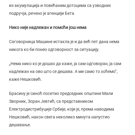
из акумулација и повећаним дотоцима са узводних
подручја, речено је агенцији Бета.
Нико није надлежан и помоћи још нема
Саговорница Машине истакла је и да већ пет дана нема
никога ко би понео одговорност за ситуацију.
„Нема нико ко је дошао да каже, ја сам одговоран, ја сам
надлежан на ово што се дешава. А ми само то хоћемо“,
каже Нешковић.
Брасину је синоћ посетио председник општине Мали
Зворник, Зоран Јевтић, са представником
Електродистрибуције Србије, који је, према наводима
Нешковић, након свега неколико минута напустио
дешавање.