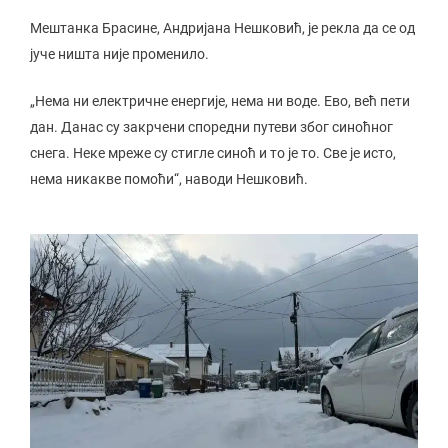
Мештанка Брасине, Андријана Нешковић, је рекла да се од
јуче ништа није променило.
„Нема ни електричне енергије, нема ни воде. Ево, већ пети
дан. Данас су закрчени споредни путеви због синоћног
снега. Неке мреже су стигле синоћ и то је то. Све је исто,
нема никакве помоћи“, наводи Нешковић.