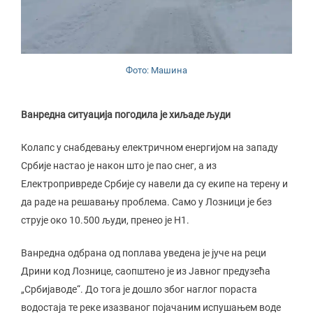
Фото: Машина
Ванредна ситуација погодила је хиљаде људи
Колапс у снабдевању електричном енергијом на западу
Србије настао је након што је пао снег, а из
Електропривреде Србије су навели да су екипе на терену и
да раде на решавању проблема. Само у Лозници је без
струје око 10.500 људи, пренео је Н1.
Ванредна одбрана од поплава уведена је јуче на реци
Дрини код Лознице, саопштено је из Јавног предузећа
„Србијаводе“. До тога је дошло због наглог пораста
водостаја те реке изазваног појачаним испушањем воде