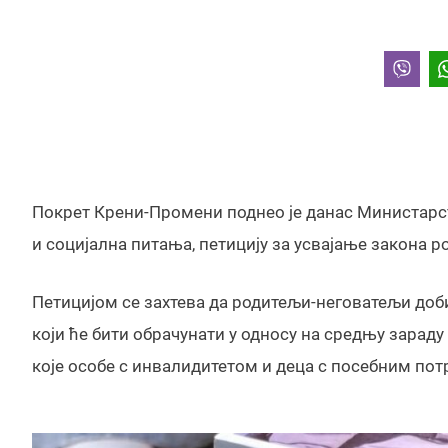
Покрет Крени-Промени поднео је данас Министарс
и социјална питања, петицију за усвајање закона 
Петицијом се захтева да родитељи-неговатељи доб
који ће бити обрачунати у односу на средњу зараду
које особе с инвалидитетом и деца с посебним пот