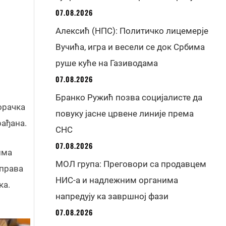
07.08.2026
Алексић (НПС): Политичко лицемерје
Вучића, игра и весели се док Србима
руше куће на Газиводама
07.08.2026
Бранко Ружић позва социјалисте да
орачка
повуку јасне црвене линије према
рађана.
СНС
07.08.2026
има
МОЛ група: Преговори са продавцем
 права
НИС-а и надлежним органима
ка.
напредују ка завршној фази
07.08.2026