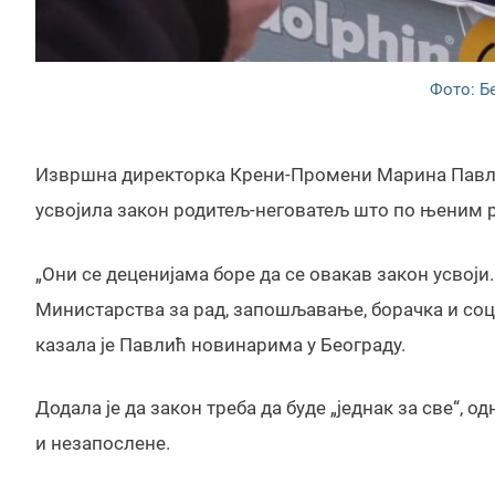
Фото: Б
Извршна директорка Крени-Промени Марина Павлић к
усвојила закон родитељ-неговатељ што по њеним р
„Они се деценијама боре да се овакав закон усвоји
Министарства за рад, запошљавање, борачка и социј
казала је Павлић новинарима у Београду.
Додала је да закон треба да буде „једнак за све“,
и незапослене.