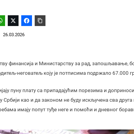
26.03.2026
тву финансија и Министарству за рад, запошљавање, б
родитељ-неговатељ коју је потписима подржало 67.000 г
ијају пуну плату са припадајућим порезима и допринос
 у Србији као и да законом не буду искључена сва друга
ребама имају попут туђе неге и помоћи и дневног борав