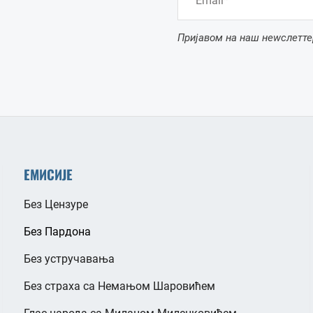
Пријавом на наш неwслетте
ЕМИСИЈЕ
Без Цензуре
Без Пардона
Без устручавања
Без страха са Немањом Шаровићем