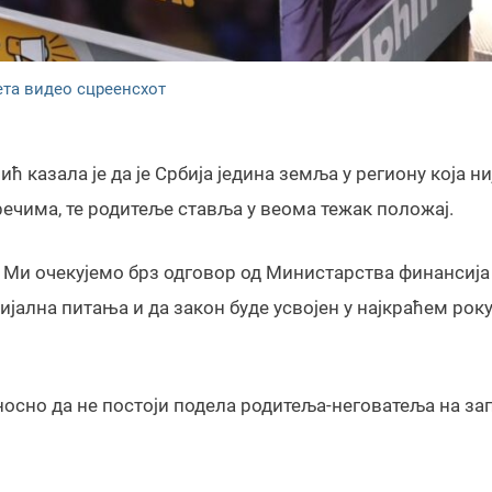
ета видео сцреенсхот
азала је да је Србија једина земља у региону која ни
ечима, те родитеље ставља у веома тежак положај.
. Ми очекујемо брз одговор од Министарства финансија
ална питања и да закон буде усвојен у најкраћем року
 односно да не постоји подела родитеља-неговатеља на з