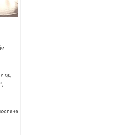
је
 и од
“,
апослене