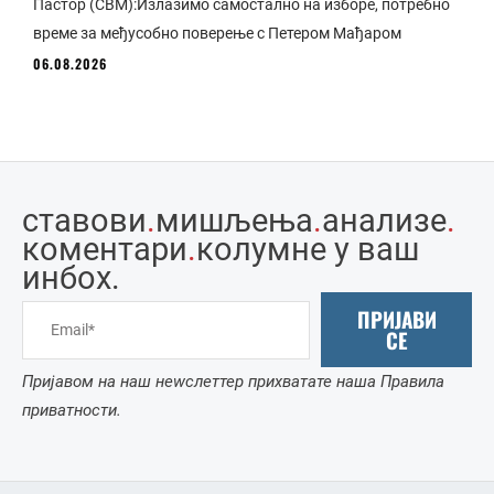
Пастор (СВМ):Излазимо самостално на изборе, потребно
време за међусобно поверење с Петером Мађаром
06.08.2026
ставови
.
мишљења
.
анализе
.
коментари
.
колумне у ваш
инбоx.
ПРИЈАВИ
СЕ
Пријавом на наш неwслеттер прихватате наша Правила
приватности.