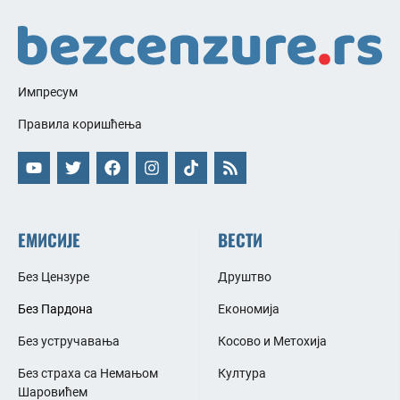
Импресум
Правила коришћења
ЕМИСИЈЕ
ВЕСТИ
Без Цензуре
Друштво
Без Пардона
Економија
Без устручавања
Косово и Метохија
Без страха са Немањом
Култура
Шаровићем