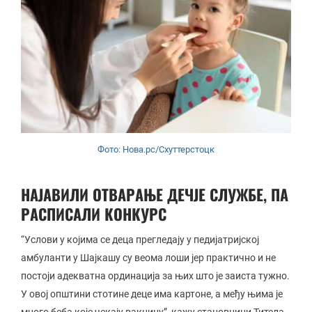
Фото: Нова.рс/Схуттерстоцк
НАЈАВИЛИ ОТВАРАЊЕ ДЕЧЈЕ СЛУЖБЕ, ПА
РАСПИСАЛИ КОНКУРС
“Услови у којима се деца прегледају у педијатријској
амбуланти у Шајкашу су веома лоши јер практично и не
постоји адекватна ординација за њих што је заиста тужно.
У овој општини стотине деце има картоне, а међу њима је