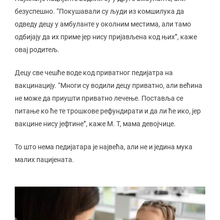
безуспешно. “Покушавали су људи из комшилука да
одведу децу у амбуланте у околним местима, али тамо
одбијају да их приме јер нису пријављена код њих”, каже
овај родитељ.
Децу све чешће воде код приватног педијатра на
вакцинацију. “Многи су водили децу приватно, али већина
не може да приушти приватно лечење. Поставља се
питање ко ће те трошкове рефундирати и да ли ће ико, јер
вакцине нису јефтине”, каже М. Т, мама девојчице.
То што нема педијатара је највећа, али не и једина мука
малих пацијената.