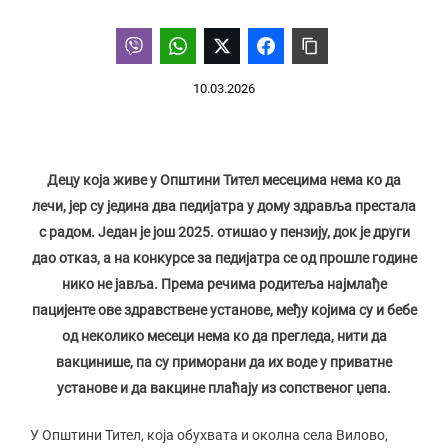
10.03.2026
Децу која живе у Општини Тител месецима нема ко да
лечи, јер су једина два педијатра у дому здравља престала
с радом. Један је још 2025. отишао у пензију, док је други
дао отказ, а на конкурсе за педијатра се од прошле године
нико не јавља. Према речима родитеља најмлађе
пацијенте ове здравствене установе, међу којима су и бебе
од неколико месеци нема ко да прегледа, нити да
вакцинише, па су приморани да их воде у приватне
установе и да вакцине плаћају из сопственог џепа.
У Општини Тител, која обухвата и околна села Вилово,