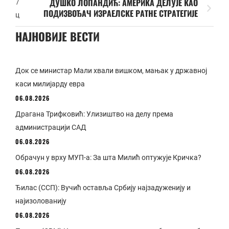
ДУШКО ЛОПАНДИЋ: АМЕРИКА ДЕЛУЈЕ КАО
/
ПОДИЗВОЂАЧ ИЗРАЕЛСКЕ РАТНЕ СТРАТЕГИЈЕ
ц
НАЈНОВИЈЕ ВЕСТИ
Док се министар Мали хвали вишком, мањак у државној
каси милијарду евра
06.08.2026
Драгана Трифковић: Улизиштво на делу према
администрацији САД
06.08.2026
Обрачун у врху МУП-а: За шта Милић оптужује Кричка?
06.08.2026
Ђилас (ССП): Вучић оставља Србију најзадуженију и
најизолованију
06.08.2026