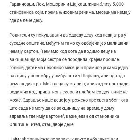
Гардиновци, Лок, Мошорин и Шајкаш, живи близу 5.000
становника који, према њиховим речима, месецима немају
где да лече децу.
Родитељи су покушавали да одведу децу код педијатра у
суседне општине, међутим тамо су одбијени јер малишани
немају картон. “Немамо код кога да водимо децу на
вакцинацију. Моја сестра се породила крајем прошле
године, дете има неколико месеци и примило је само једну
вакцину у новембру у амбуланти у Шајкашу, али од тада
нема педијатра. Моја деца су старија, али кад се прехладе
водим их код приватног лекара и плаћам јер другачије не
може. Здравље наше деце је угрожено пре свега због тога
што сада не могу да се вакцинишу на време, у дому
здравља где имју картоне”, каже један од становника
Општине Тител, отац двоје деце.
Најмлађе пацијенте водили су у друге амбуланте, али