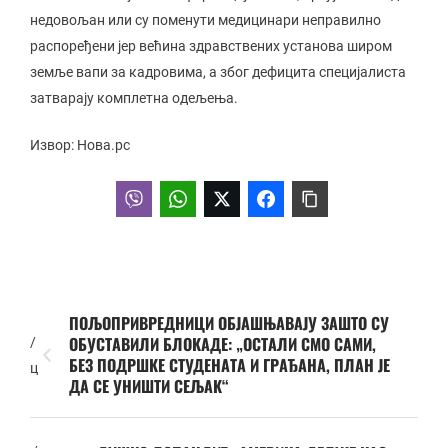
недовољан или су поменути медицинари неправилно
распоређени јер већина здравствених установа широм
земље вапи за кадровима, а због дефицита специјалиста
затварају комплетна одељења.
Извор: Нова.рс
ПОЉОПРИВРЕДНИЦИ ОБЈАШЊАВАЈУ ЗАШТО СУ
ОБУСТАВИЛИ БЛОКАДЕ: „ОСТАЛИ СМО САМИ,
/
БЕЗ ПОДРШКЕ СТУДЕНАТА И ГРАЂАНА, ПЛАН ЈЕ
ц
ДА СЕ УНИШТИ СЕЉАК“