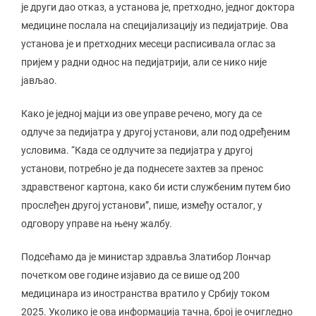
је други дао отказ, а установа је, претходно, једног доктора
медицине послала на специјализацију из педијатрије. Ова
установа је и претходних месеци расписивала оглас за
пријем у радни однос на педијатрији, али се нико није
јављао.
Како је једној мајци из ове управе речено, могу да се
одлуче за педијатра у другој установи, али под одређеним
условима. “Када се одлучите за педијатра у другој
установи, потребно је да поднесете захтев за пренос
здравственог картона, како би исти службеним путем био
прослеђен другој установи”, пише, између осталог, у
одговору управе на њену жалбу.
Подсећамо да је министар здравља Златибор Лончар
почетком ове године изјавио да се више од 200
медицинара из иностранства вратило у Србију током
2025. Уколико је ова информација тачна, број је очигледно