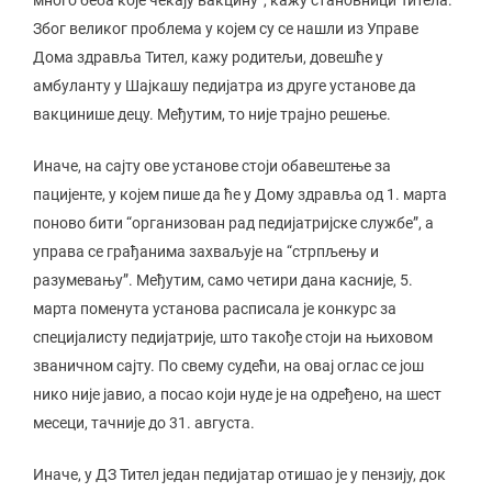
много беба које чекају вакцину”, кажу становници Титела.
Због великог проблема у којем су се нашли из Управе
Дома здравља Тител, кажу родитељи, довешће у
амбуланту у Шајкашу педијатра из друге установе да
вакцинише децу. Међутим, то није трајно решење.
Иначе, на сајту ове установе стоји обавештење за
пацијенте, у којем пише да ће у Дому здравља од 1. марта
поново бити “организован рад педијатријске службе”, а
управа се грађанима захваљује на “стрпљењу и
разумевању”. Међутим, само четири дана касније, 5.
марта поменута установа расписала је конкурс за
специјалисту педијатрије, што такође стоји на њиховом
званичном сајту. По свему судећи, на овај оглас се још
нико није јавио, а посао који нуде је на одређено, на шест
месеци, тачније до 31. августа.
Иначе, у ДЗ Тител један педијатар отишао је у пензију, док