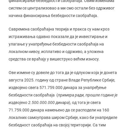
финансирање безбедности саобраћаја. Овим изменама
систем се централизовао а ми смо остали без одрживог
начина финансирања безбедности саобраћаја.
Савремена саобраћајна теорија и пракса су нам кроз
истраживања одавно показале да је инвестирање и
улагање у унапређење безбедности саобраћаја на
локалном нивоу, исплативо и одрживо, а уложена
средства се враћају у вишеструко већем износу.
Ове измене су довеле до тога да је одлуком која је донета
августа 2025. годину од стране Владе Републике Србије,
издвојено свега 571.759.000 динара за унапређење
безбедности саобраћаја (
примера ради, прошле године је
издвојено 2.500.000.000 динара
), од тога је свега
71.759.000 динара намењено да се расподели на 160
локалних самоуправа широм Србије, како би унапредиле
безбедност саобраћаја на својој територији. Са тим