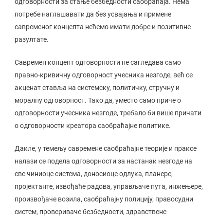
одговорности за стање безбедности саобраћаја. Нема
потребе наглашавати да без усвајања и примене
савременог концепта нећемо имати добре и позитивне
разултате.
Савремен концепт одговорности не сагледава само
правно-кривичну одговорност учесника незгоде, већ се
акценат ставља на системску, политичку, стручну и
моралну одговорност. Тако да, уместо само приче о
одговорности учесника незгоде, требало би више причати
о одговорности креатора саобраћајне политике.
Дакле, у темељу савремене саобраћајне теорије и праксе
налази се подела одговорности за настанак незгоде на
све чиниоце система, доносиоце одлука, планере,
пројектанте, извођаће радова, управљаче пута, инжењере,
произвођаче возила, саобраћајну полицију, правосудни
систем, провериваче безбедности, здравствене