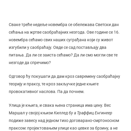
Сваке треће недеље новембра се обележава Светски дан
сећања на жртве саобраћајних незгода. Ове године се 16.
новембра сећамо свих наших суграђана који су живот
изгубили у саобраћају. Овде се сад постављају два
питања. Да ли се заиста сећамо? Да ли смо могли све те
незгоде да спречимо?
Одговор ћу покушати да дам кроз савремену саобраћајну
теорију и праксу, те кроз закључке једне књиге
провокативног наслова. Па да почнем.
Улица је књига, и свака њена страница има цену. Вес
Маршал у својој књизи
Киллед бy а Траффиц Енгинеер
подиже завесу над једном тихо договарано-смртоносном
праксом: пројектовањем улице као цевке за брзину, а не