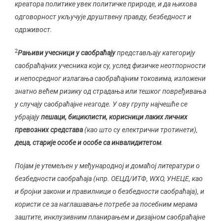
креатора политике увек политичке природе, и да њихова
одговорност укључује друштвену правду, безбедност и
одрживост.
2
Рањиви учесници у саобраћају
представљају категорију
саобраћајних учесника који су, услед физичке неотпорности
и непосредног излагања саобраћајним токовима, изложени
знатно већем ризику од страдања или тешког повређивања
у случају саобраћајне незгоде. У ову групу најчешће се
убрајају
пешаци, бициклисти, корисници лаких личних
превозних средстава
(као што су електрични тротинети),
деца, старије особе и особе са инвалидитетом
.
Појам је утемељен у међународној и домаћој литератури о
безбедности саобраћаја (нпр. ОЕЦД/ИТФ, WХО, УНЕЦЕ, као
и бројни закони и правилници о безбедности саобраћаја), и
користи се за наглашавање потребе за посебним мерама
заштите, инклузивним планирањем и дизајном саобраћајне