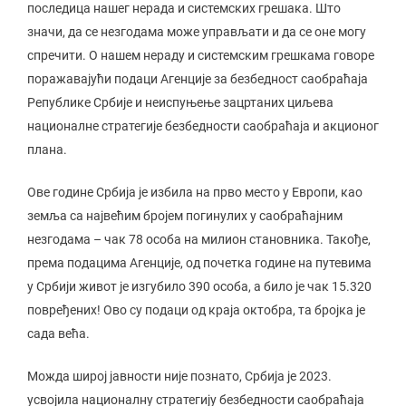
последица нашег нерада и системских грешака. Што
значи, да се незгодама може управљати и да се оне могу
спречити. О нашем нераду и системским грешкама говоре
поражавајући подаци Агенције за безбедност саобраћаја
Републике Србије и неиспуњење зацртаних циљева
националне стратегије безбедности саобраћаја и акционог
плана.
Ове године Србија је избила на прво место у Европи, као
земља са највећим бројем погинулих у саобраћајним
незгодама – чак 78 особа на милион становника. Такође,
према подацима Агенције, од почетка године на путевима
у Србији живот је изгубило 390 особа, а било је чак 15.320
повређених! Ово су подаци од краја октобра, та бројка је
сада већа.
Можда широј јавности није познато, Србија је 2023.
усвојила националну стратегију безбедности саобраћаја