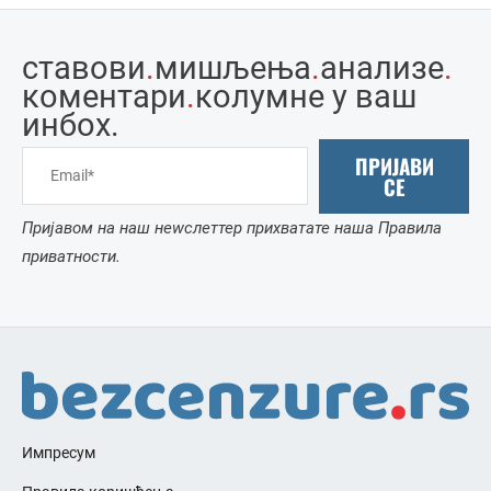
ставови
.
мишљења
.
анализе
.
коментари
.
колумне у ваш
инбоx.
ПРИЈАВИ
СЕ
Пријавом на наш неwслеттер прихватате наша Правила
приватности.
Импресум