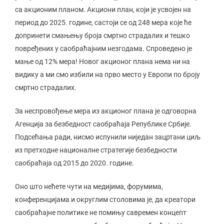
са акционим планом. Акциони план, који је усвојен на
период до 2025. године, састоји се од 248 мера које ће
допринети смањењу броја смртно страдалих и тешко
повређених у саобраћајним незгодама. Спроведено је
мање од 12% мера! Новог акционог плана нема ни на
видику а ми смо избили на прво место у Европи по броју
смртно страдалих.
За неспровођење мера из акционог плана је одговорна
Агенција за безбедност саобраћаја Републике Србије.
Подсећања ради, нисмо испунили ниједан зацртани циљ
из претходне националне стратегије безбедности
саобраћаја од 2015 до 2020. године.
Оно што нећете чути на медијима, форумима,
конференцијама и округлим столовима је, да креатори
саобраћајне политике не помињу савремен концепт