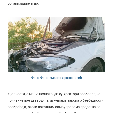
организације, и др.
Фото: ФоНет/Марко Драгославић
У јавности је мање познато, да су креатори саобраћајне
политике пре две године, изменама закона о безбедности
саобраћаја, отели локалним самоуправама средства за