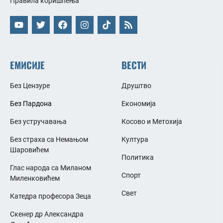
Правила коришћења
ЕМИСИЈЕ
ВЕСТИ
Без Цензуре
Друштво
Без Пардона
Економија
Без устручавања
Косово и Метохија
Без страха са Немањом
Култура
Шаровићем
Политика
Глас народа са Миланом
Спорт
Миленковићем
Свет
Катедра професора Зеца
Скенер др Александра