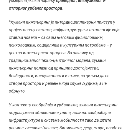
усмерена је ка стварању
праведног, инклузивног и
отпорног урбаног простора
.
4
Хумани инжењеринг је интердисциплинарни приступ у
пројектовању система, инфраструктуре и технологије који
ставља човека – са свим његовим физиолошким,
психолошким, социјалним и културним потребама – у
центар инжењерског процеса. За разлику од
традиционалног техно-центричног модела, хумани
инжењеринг полази од принципа достојанства,
безбедности, инклузивности и етике, са циљем да се
створе простори и решења која служе људима, а не
обрнуто.
У контексту саобраћаја и урбанизма, хумани инжењеринг
подразумева обликовање улица, возила, саобраћајне
инфраструктуре и система мобилности тако да штите
рањиве учеснике (пешаке, бициклисте, децу, старе, особе са