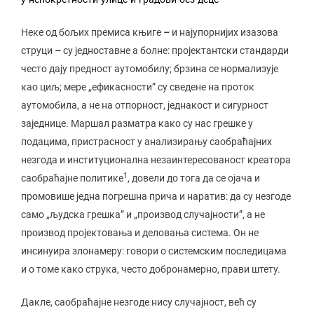
Неке од бољих премиса књиге
–
и најупорнијих изазова
струци
–
су једноставне а болне: пројектантски стандарди
често дају предност аутомобилу; брзина се нормализује
као циљ; мере „ефикасности” су сведене на проток
аутомобила, а не на отпорност, једнакост и сигурност
заједнице. Маршал разматра како су нас грешке у
подацима, пристрасност у анализирању саобраћајних
незгода и институционална незаинтересованост креатора
1
саобраћајне политике
, довели до тога да се ојача и
промовише једна погрешна прича и наратив: да су незгоде
само „људска грешка” и „производ случајности”, а не
производ пројектовања и деловања система. Он не
инсинуира злонамеру: говори о системским последицама
и о томе како струка, често добронамерно, прави штету.
Дакле, саобраћајне незгоде нису случајност, већ су