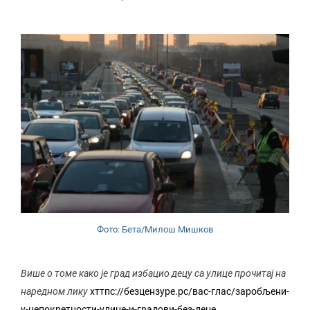
Фото: Бета/Милош Мишков
Више о томе како је град избацио децу са улице прочитај на
наредном лику
хттпс://безцензуре.рс/вас-глас/заробљени-
у-непокретности-улице-и-градови-без-деце