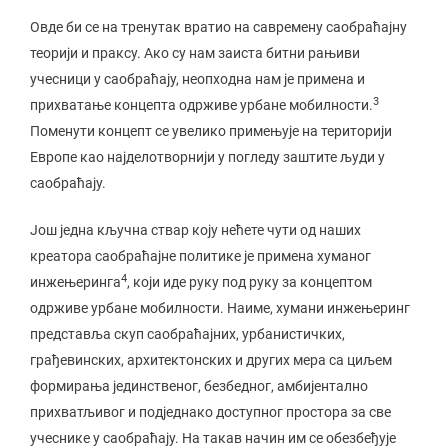
Овде би се на тренутак вратио на савремену саобраћајну
теорији и праксу. Ако су нам заиста битни рањиви
учесници у саобраћају, неопходна нам је примена и
3
прихватање концепта одрживе урбане мобилности.
Поменути концепт се увелико примењује на територији
Европе као најделотворнији у погледу заштите људи у
саобраћају.
Још једна кључна ствар коју нећете чути од наших
креатора саобраћајне политике је примена хуманог
4
инжењеринга
, који иде руку под руку за концептом
одрживе урбане мобилности. Наиме, хумани инжењеринг
представља скуп саобраћајних, урбанистичких,
грађевинских, архитектонских и других мера са циљем
формирања јединственог, безбедног, амбијентално
прихватљивог и подједнако доступног простора за све
учеснике у саобраћају. На такав начин им се обезбеђује