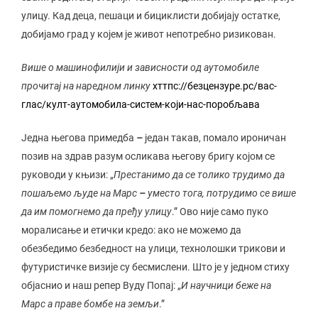
улицу. Кад деца, пешаци и бициклисти добијају остатке,
добијамо град у којем је живот непотребно ризикован.
Више о машинофилији и зависности од аутомобиле
прочитај на наредном линку
хттпс://безцензуре.рс/вас-
глас/култ-аутомобила-систем-који-нас-поробљава
Једна његова примедба
–
један такав, помало ироничан
позив на здрав разум осликава његову бригу којом се
руководи у књизи: „
Престанимо да се толико трудимо да
пошаљемо људе на Марс
–
уместо тога, потрудимо се више
да им помогнемо да пређу улицу
.” Ово није само пуко
моралисање и етички кредо: ако не можемо да
обезбедимо безбедност на улици, технолошки трикови и
футуристичке визије су бесмислени. Што је у једном стиху
објаснио и наш репер Вуду Попај: „
И научници беже на
Марс а праве бомбе на земљи
.”