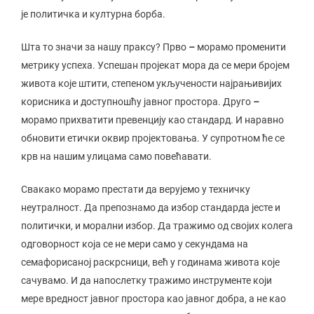
је политичка и културна борба.
Шта то значи за нашу праксу? Прво
–
морамо променити
метрику успеха. Успешан пројекат мора да се мери бројем
живота које штити, степеном укључености најрањивијих
корисника и доступношћу јавног простора. Друго
–
морамо прихватити превенцију као стандард. И наравно
обновити етички оквир пројектовања. У супротном ће се
крв на нашим улицама само повећавати.
Свакако морамо престати да верујемо у техничку
неутралност. Да препознамо да избор стандарда јесте и
политички, и морални избор. Да тражимо од својих колега
одговорност која се не мери само у секундама на
семафорисаној раскрсници, већ у годинама живота које
сачувамо. И да напослетку тражимо инструменте који
мере вредност јавног простора као јавног добра, а не као