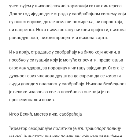
учествујем у њиховој лажној хармонији ситних интереса.
Докле год иједно дете страда у саобраћајном систему који
су они створили, дотле нема ни помирења, ни опроштаја,
ни напретка. Нека њима остану њихови пројекти, њихова
равнодушност, нихови проценти и њихова карта.
И на крају, страдање у саобраћају на било који начин, а
посебно у ситуацији коју је могуће спречити, представља
огроман ударац за породицу и читаву заједницу. Стога је
дужност свих чланова друштва да спречи да се животи
људи доводе у опасност у саобраћају. Њихова безбедност
је велики изазов за све, а посебно за оне чији је то
професионални позив.
Игор Велић, мастер инж. саобраћаја
1
Креатор саобраћајне политике (енгл. транспорт полицy
макер) је институција или појединац који има овлашћење,