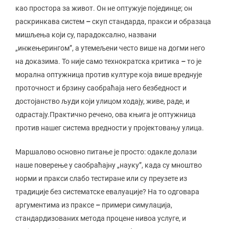
као простора за живот. Он не оптужује појединце; он
раскринкава систем
–
скуп стандарда, пракси и образаца
мишљења који су, парадоксално, названи
„инжењерингом”, а утемељени често више на догми него
на доказима. То није само технократска критика
–
то је
морална оптужница против културе која више вреднује
проточност и брзину саобраћаја него безбедност и
достојанство људи који улицом ходају, живе, раде, и
одрастају.Практично речено, ова књига је оптужница
против нашег система вредности у пројектовању улица.
Маршалово основно питање је просто: одакле долази
наше поверење у саобраћајну „науку”, када су мноштво
норми и пракси слабо тестиране или су преузете из
традиције без систематске евалуације? На то одговара
аргументима из праксе
–
примери симулација,
стандардизованих метода процене нивоа услуге, и