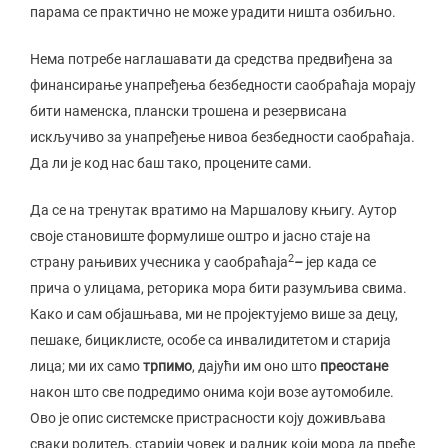
парама се практично не може урадити ништа озбиљно.
Нема потребе наглашавати да средства предвиђена за
финансирање унапређења безбедности саобраћаја морају
бити наменска, плански трошена и резервисана
искључиво за унапређење нивоа безбедности саобраћаја.
Да ли је код нас баш тако, процените сами.
Да се на тренутак вратимо на Маршалову књигу. Аутор
своје становиште формулише оштро и јасно стаје на
2
страну рањивих учесника у саобраћаја
–
јер када се
прича о улицама, реторика мора бити разумљива свима.
Како и сам објашњава, ми не пројектујемо више за децу,
пешаке, бициклисте, особе са инвалидитетом и старија
лица; ми их само
трпимо
, дајући им оно што
преостане
након што све подредимо онима који возе аутомобиле.
Ово је опис системске пристрасности коју доживљава
сваки родитељ, старији човек и радник који мора да пређе