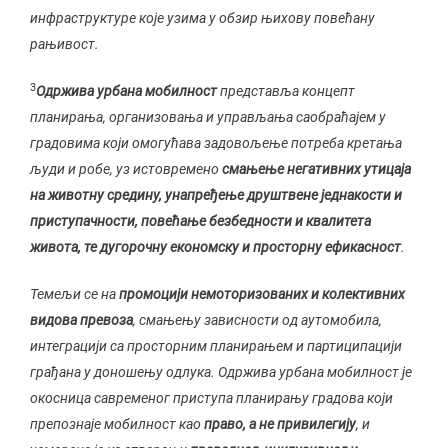
инфраструктуре које узима у обзир њихову повећану
рањивост.
3
Одржива урбана мобилност
представља концепт
планирања, организовања и управљања саобраћајем у
градовима који омогућава задовољење потреба кретања
људи и робе, уз истовремено
смањење негативних утицаја
на животну средину, унапређење друштвене једнакости и
приступачности, повећање безбедности и квалитета
живота, те дугорочну економску и просторну ефикасност
.
Темељи се на
промоцији немоторизованих и колективних
видова превоза
, смањењу зависности од аутомобила,
интеграцији са просторним планирањем и партиципацији
грађана у доношењу одлука. Одржива урбана мобилност је
окосница савременог приступа планирању градова који
препознаје мобилност као
право, а не привилегију
, и