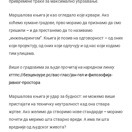
привремене траке за максимално убрзавање.
Маршалова књига је као огледало које крвари. Ако
хоћемо хумане градове, прво морамо да признамо да смо
грешили
–
и да престанемо да то називамо
„инжењерингом”. Књига је позив на одговорност
–
од оних
који пројектују, од оних који одлучују и од нас који ходамо
тим улицама.
Више о градовима за људе прочитај на наредном линку
хттпс://безцензуре.рс/вас-глас/јан-гел-и-филозофија-
јавног-простора
Маршалова књига је удар за будност: не можемо више
пристајати на техничку неутралност кад она ствара
жртве. Ако желимо да створимо нове стандарде
–
морамо
почети да меримо шта стварно вреди. А има ли шта
вредније од људског живота?