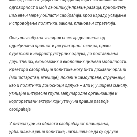
одговорност и моћ да обликује правце развоја, приоритете,
циљеве и мере у области саобраћаја, кроз израду, усвајање
и спровођење политика, закона, планова и стратегија.
Ова улога обухвата широк спектар деловања: од
одређивања правног и регулаторног оквира, преко
буџетских и инфраструктурних одлука, до постављања
друштвених, економских и еколошких циљева мобилности.
Креатори саобраћајне политике могу бити државни органи
(министарства, агенције), локалне самоуправе, стручњаци,
као и политички доносиоци одлука – али и, у ширем смислу,
утицајне интересне групе, међународне организације и
корпоративни актери који утичу на правце развоја
саобраћаја.
У литератури из области саобраћајног планирања,
урбанизма и јавне политике, наглашава се да су одлуке