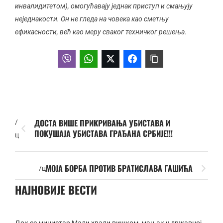
инвалидитетом), омогућавају једнак приступ и смањују
неједнакости. Он не гледа на човека као сметњу
ефикасности, већ као меру сваког техничког решења.
ДОСТА ВИШЕ ПРИКРИВАЊА УБИСТАВА И
/
ПОКУШАЈА УБИСТАВА ГРАЂАНА СРБИЈЕ!!!
ц
МОЈА БОРБА ПРОТИВ БРАТИСЛАВА ГАШИЋА
/ц
НАЈНОВИЈЕ ВЕСТИ
Док се министар Мали хвали вишком, мањак у државној