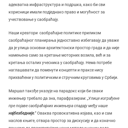
адекватна инфраструктура и подршка, како би сви
корисници имали подједнако право и могућност за
учествовање у саобраћају.
Наши креатори саобраћајне политике приликом
саобраћајног планирања једноставно избегавају да уваже
да је улица основни архитектонски простор града и да није
намењена само за кретање моторних возила, већ и за
кретања осталих учесника у саобраћају. Нема потребе
наглашавати да поменути концепти и праксе нису
прихваћени у политичким и стручним круговима у Србији.
Маршал такође указује на парадокс који би сваки
инжењер требало да зна, парафразирам: „
Улице изграђене
пре појаве саобраћајних инжењера спадају међу наше
најбезбедније
.” Оваква провокативна изјава, као и сам
наслов књиге, отвара простор за дискусију и да коначно