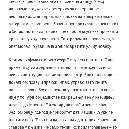
књига је представља алат и позив на акцију. У њој
налазимо аргументе и реторику за оспоравање
неодрживих стандарда, али и позив да креирамо јасне
алтернативе: смањење брзина, приоритизација пешачких
и бициклистичких токова, нова процена успеха пројеката
кроз штету коју спречавају. То је радикално приземна, а
опет морално узвишена агенда: вратити улицу човеку.
Критике којима се књига сусреће су релевантне: већина
примера су из америчког контекста, па је преносивост
неких институционалних анализа потребно прилагодити
локалном праву и пракси. Ипак, управо зато књига
постаје снажна база за локалну адаптацију: њена снага
није у понуђеном јединственом решењу, већ у разбијању
илузије да је постојећи оквир „научан” и непогрешив.
Једном речју, где год је приоритет дат машини, људи ће
платити цену. То значи да локална адаптација изречених
ставова у књизи није само техничко прилагођавање
–
то