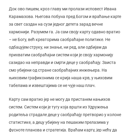
Док ово пишем, кроз главу ми пролази исповест Ивана
Карамазова. Његова побуна пред Богом и враћање карте
за свет саздан на сузи једног детета зарад вечне
хармонији. Разумем га. Ја сам своју карту одавно вратио
– не Богу, већ креаторима саобраћајне политике. Не
одбацујем струку, ни знање, ни ред, али одбијам да
прихватим саобраћајни систем који је своју хармонију
сазидао на неправди и смрти деце у саобраћају. Заиста
смо убијени од стране саобраћајних инжењера. На
њиховим графиконима се крија наша крв, у њиховим
табелама и извештајима се не чује наш плач.
Карту сам вратио јер не могу да пристанем нањихов
систем. Систем који је тугу која вршти из Удружења
родитеља страдале деце у саобраћају претворио у колоне
статистике, а децу убијену на пешаким прелазима у
фусноте планова и стратегија. Враћам карту, јер нећу да