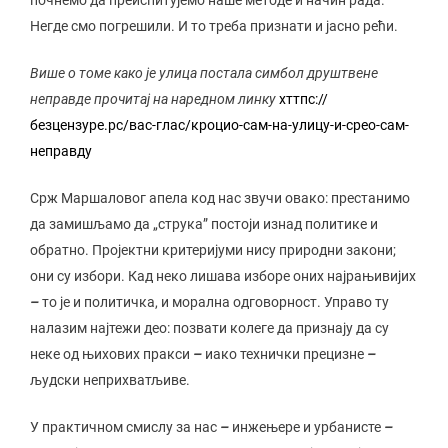
почнемо да преиспитујемо наше методе и начин рада.
Негде смо погрешили. И то треба признати и јасно рећи.
Више о томе како је улица постала симбол друштвене
неправде прочитај на наредном линку
хттпс://
безцензуре.рс/вас-глас/кроцио-сам-на-улицу-и-срео-сам-
неправду
Срж Маршаловог апела код нас звучи овако: престанимо
да замишљамо да „струка” постоји изнад политике и
обратно. Пројектни критеријуми нису природни закони;
они су избори. Кад неко лишава изборе оних најрањивијих
–
то је и политичка, и морална одговорност. Управо ту
налазим најтежи део: позвати колеге да признају да су
неке од њихових пракси
–
иако технички прецизне
–
људски неприхватљиве.
У практичном смислу за нас
–
инжењере и урбанисте
–