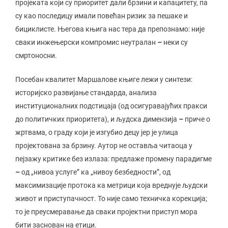
пројеката који су приоритет дали брзини и капацитету, па
су као последицу имали повећан ризик за пешаке и
бициклисте. Његова књига нас тера да препознамо: није
сваки инжењерски компромис неутралан
–
неки су
смртоносни.
Посебан квалитет Маршалове књиге лежи у синтези:
историјско развијање стандарда, анализа
институционалних подстицаја (од осигуравајућих пракси
до политичких приоритета), и људска димензија
–
приче о
жртвама, о граду који је изгубио децу јер је улица
пројектована за брзину. Аутор не оставља читаоца у
пејзажу критике без излаза: предлаже промену парадигме
–
од „нивоа услуге” ка „нивоу безбедности”, од
максимизације протока ка метрици која вреднује људски
живот и приступачност. То није само техничка корекција;
то је преусмеравање да сваки пројектни приступ мора
бити заснован на етици.