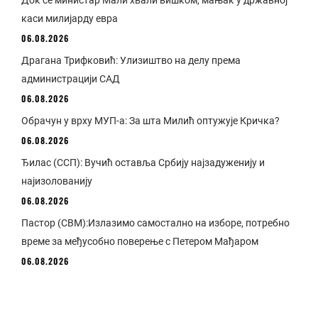
каси милијарду евра
06.08.2026
Драгана Трифковић: Улизиштво на делу према
администрацији САД
06.08.2026
Обрачун у врху МУП-а: За шта Милић оптужује Кричка?
06.08.2026
Ђилас (ССП): Вучић оставља Србију најзадуженију и
најизолованију
06.08.2026
Пастор (СВМ):Излазимо самостално на изборе, потребно
време за међусобно поверење с Петером Мађаром
06.08.2026