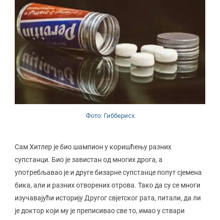
Фото: Гибберисх
Сам Хитлер је био шампион у коришћењу разних
супстанци. Био је завистан од многих дрога, а
употребљавао је и друге бизарне супстанце попут сјемена
бика, али и разних отворених отрова. Тако да су се многи
изучавајући историју Другог свјетског рата, питали, да ли
је доктор који му је преписивао све то, имао у ствари