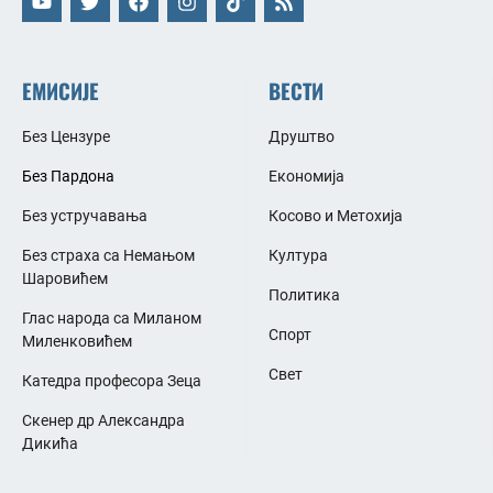
ЕМИСИЈЕ
ВЕСТИ
Без Цензуре
Друштво
Без Пардона
Економија
Без устручавања
Косово и Метохија
Без страха са Немањом
Култура
Шаровићем
Политика
Глас народа са Миланом
Спорт
Миленковићем
Свет
Катедра професора Зеца
Скенер др Александра
Дикића