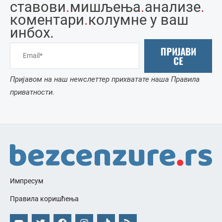
ставови
.
мишљења
.
анализе
.
коментари
.
колумне у ваш
инбоx.
ПРИЈАВИ
СЕ
Пријавом на наш неwслеттер прихватате наша Правила
приватности.
Импресум
Правила коришћења