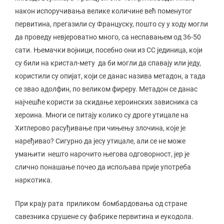
након испоручивања велике количине већ поменутог
первитина, прегазили су Француску, пошто су у ходу могли
да проведу невјероватно много, са неспавањем од 36-50
сати. Њемачки војници, посебно они из СС јединица, који
су били на кристал-мету да би могли да спавају или једу,
користили су опијат, који се данас назива метадон, а тада
се звао адолфин, по великом фиреру. Метадон се данас
најчешће користи за скидање хероинских зависника са
хероина. Многи се питају колико су дроге утицале на
Хитлерово расуђивање при чињењу злочина, које је
наређивао? Сигурно да јесу утицале, али се не може
умањити нешто нарочито његова одговорност, јер је
слично понашање почео да испољава прије употреба
наркотика.
При крају рата приликом бомбардовања од стране
савезника срушене су фабрике первитина и еукодола.