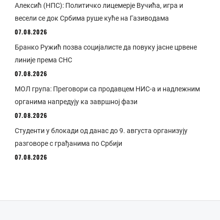
Алексић (НПС): Политичко лицемерје Вучића, игра и
весели се док Србима руше куће на Газиводама
07.08.2026
Бранко Ружић позва социјалисте да повуку јасне црвене
линије према СНС
07.08.2026
МОЛ група: Преговори са продавцем НИС-а и надлежним
органима напредују ка завршној фази
07.08.2026
Студенти у блокади од данас до 9. августа организују
разговоре с грађанима по Србији
07.08.2026