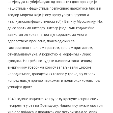
намјеру да га убије?Један од познатих доктора који је
нацистима и фашистима преписивао наркотике, био је и
Теодор Морели, који је ову врсту услуга пружао и
италијанском фашистичком вођи Бениту Мусолинију. Но,
да се вратимо Хитлеру. Хитлер је од 1940.године био
завистан од кокаина, кога је користио за многе
здравствене проблеме, почев од оних са
гастроинтестиналним трактом, крвним притиском,
отчепљавању уха. А користио је морфијум и лијек
еукодол. Не треба се чудити његовим фанатичним,
енергичним говорима који су запаљивали широке
народне масе, доводећи их готово у транс, а у ствари
испред њих је причао наркоман и политоксикоман, под
утицајем дрога.
1940.године нацистичке трупе су кренуле исцрпљене и
неспремне у рат на Француску. Нацисти су имали око три
хиљаде војника, а Французи око четири хиљаде. Ипак,