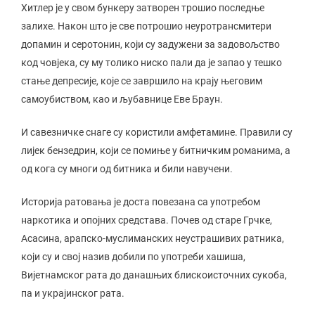
Хитлер је у свом бункеру затворен трошио последње
залихе. Након што је све потрошио неуротрансмитери
допамин и серотонин, који су задужени за задовољство
код човјека, су му толико ниско пали да је запао у тешко
стање депресије, које се завршило на крају његовим
самоубиством, као и љубавнице Еве Браун.
И савезничке снаге су користили амфетамине. Правили су
лијек бензедрин, који се помиње у битничким романима, а
од кога су многи од битника и били навучени.
Историја ратовања је доста повезана са употребом
наркотика и опојних средстава. Почев од старе Грчке,
Асасина, арапско-муслиманских неустрашивих ратника,
који су и свој назив добили по употреби хашиша,
Вијетнамског рата до данашњих блискоисточних сукоба,
па и украјинског рата.