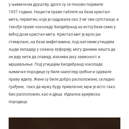
у њемачком друштву, дроге су се поново појавиле
1937.године. Нацисти праве таблете на бази кристал-
мета, первитин, која је садржала око 3 мг ове супстанце, а
такође праве чоколаду Хилдебранд на истој бази само у
већој дози кристал-мета. Кристал-мет је врло јак
стимуланс, на бази амфетамина, под његовим утицајем
људи западају у снажну еуфорију, могу данима ништа да
не једу нити да спавају, изазива јаку зависност и
мршављење. Под утицајем Хилдебранд чоколаде
њемачке породице су биле наизглед срећне и одавале
праву идилу. Жене су биле добро расположене, складно
грађене, тако да мужу буду привлачне, муж је исто тако
био расположен, као и дјеца. Идеална аријевска
породица.