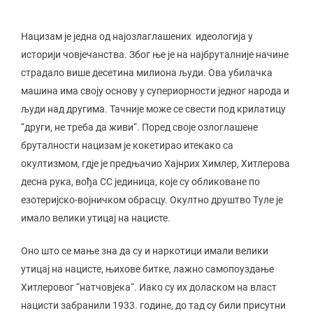
Нацизам је једна од најозлаглашених идеологија у
историји човјечанства. Због ње је на најбруталније начине
страдало више десетина милиона људи. Ова убилачка
машина има своју основу у супериорности једног народа и
људи над другима. Тачније може се свести под крилатицу
“други, не треба да живи“. Поред своје озлоглашене
бруталности нацизам је кокетирао итекако са
окултизмом, гдје је предњачио Хајнрих Химлер, Хитлерова
десна рука, вођа СС јединица, које су обликоване по
езотеријско-војничком обрасцу. Окултно друштво Туле је
имало велики утицај на нацисте.
Оно што се мање зна да су и наркотици имали велики
утицај на нацисте, њихове битке, лажно самопоуздање
Хитлеровог “натчовјека“. Иако су их доласком на власт
нацисти забранили 1933. године, до тад су били присутни