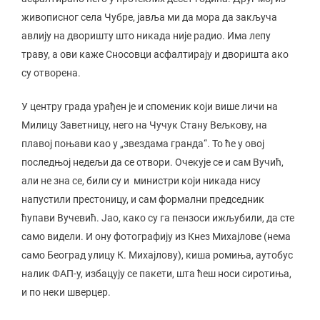
живописног села Чубре, јавља ми да мора да закључа
авлију на дворишту што никада није радио. Има лепу
траву, а ови каже Сносовци асфалтирају и дворишта ако
су отворена.
У центру града урађен је и споменик који више личи на
Милицу Заветницу, него на Чучук Стану Вељкову, на
плавој поњави као у „звездама гранда“. То ће у овој
последњој недељи да се отвори. Очекује се и сам Вучић,
али не зна се, били су и министри који никада нису
напустили престоницу, и сам формални председник
ћупави Вучевић. Јао, како су га пензоси ижљубили, да сте
само видели. И ону фотографију из Кнез Михајлове (нема
само Београд улицу К. Михајлову), киша ромиња, аутобус
налик ФАП-у, избацују се пакети, шта ћеш носи сиротиња,
и по неки шверцер.