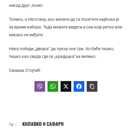
некад друг Јосип.
Толико, о Неготину, ако желите да га посетите најбоље је
за време избора. Тада можете видети и оне које ретко или
никако не виђате
Нека победи „двојка“ да пукну оне три. Ал биће тешко,
тешко као свуда где се „крадуцка“на велико.
Синиша Стојчић
КИЛАВКО И САФАРИ
/ц