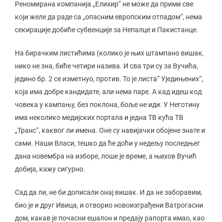
Реномирана компанија „Елиxир“ не може да прими све
који желе да раде са „опасним европским отпадом“, нема
секирације добиће субвенције за Непалце и Пакистанце.
На бирачким листићима (колико је њих штампано вишак,
нико не зна, биће четири назива. И сва три су за Вучића,
једино бр. 2 се изметнуо, против. То је листа“ Уједињених“,
која има добре кандидате, али нема паре. А кад идеш код
човека у кампању, без поклона, боље не иди. У Неготину
има неколико медијских портала и једна ТВ кућа ТВ
„Транс“, каквог ли имена. Оне су навијачки обојене знате и
сами. Наши Власи, тешко да ће доћи у недељу последњег
дана новембра на изборе, лоше је време, а њихов Вучић
добија, кажу сигурно.
Сад да ли, не би дописали онај вишак. И да не заборавим,
био је и друг Ивица, и отворио новоизграђени Ватрогасни
дом, какав је почасни ешалон и предају рапорта имао, као