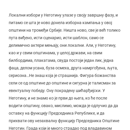
Локални избори у Неготину улазе у своју завршну фазу, и
питамо се шта је ново донела изборна кампања у овој
општини на тромеђи Србије. Ништа ново, све је већ толико
пута виђено, исти сценарио, исти шаблон, само се
делимично актери мењају, они локални. Али, у Неготину,
као и у свим општинама, у целој држави, на свим
билбордима, плакатама, свуда постоји један лик, једна
фаца, делом усана, буза осмеха, друга намргођена, љута,
сериозна…Не знаш која је страшнија. Фигура божанства
сели се од општине до општине и сигурна је талисман за
евентуалну победу. Ону покрадену шићарђијски. У
Неготину, и не знамо ко је први до њега, ко ће после
водити општину, овако, мислимо, можда је одлучио да да
оставку на функцију Председника Републике, и да
прихвати ову незахвалну функцију Председника Општине
Неготин. Града који је много страдао под владавином