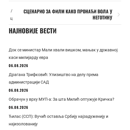
СЦЕНАРИО ЗА ФИЛМ КАКО ПРОНАЋИ ВОЛА У
/
НЕГОТИНУ
ц
НАЈНОВИЈЕ ВЕСТИ
Док се министар Мали хвали вишком, мањак у државној
каси милијарду евра
06.08.2026
Драгана Трифковић: Улизиштво на делу према
администрацији САД
06.08.2026
Обрачун у врху МУП-а: За шта Милић оптужује Кричка?
06.08.2026
Ђилас (ССП): Вучић оставља Србију најзадуженију и
најизолованију