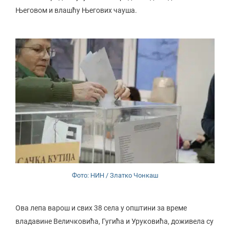
Његовом и влашћу Његових чауша.
Фото: НИН / Златко Чонкаш
Ова лепа варош и свих 38 села у општини за време
владавине Величковића, Гугића и Уруковића, доживела су