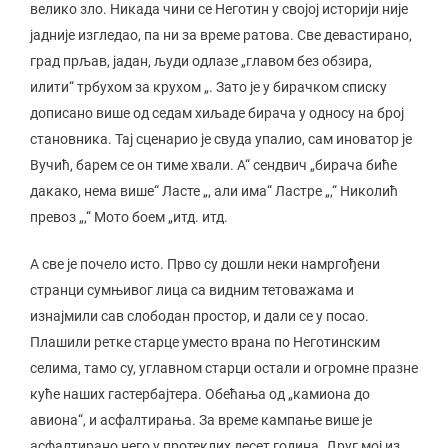
велико зло. Никада чини се Неготин у својој историји није
јадније изгледао, па ни за време ратова. Све девастирано,
град прљав, јадан, људи одлазе „главом без обзира,
илити“ трбухом за крухом „. Зато је у бирачком списку
дописано више од седам хиљаде бирача у односу на број
становника. Тај сценарио је свуда упалио, сам иноватор је
Вучић, барем се он тиме хвали. А“ сендвич „бирача биће
дакако, нема више“ Ласте „, али има“ Ластре „,“ Николић
превоз „,“ Мото боем „итд. итд.
А све је почело исто. Прво су дошли неки намргођени
странци сумњивог лица са видним тетоважама и
изнајмили сав слободан простор, и дали се у посао.
Плашили ретке старце уместо врана по Неготинским
селима, тамо су, углавном старци остали и огромне празне
куће наших гастербајтера. Обећања од „камиона до
авиона“, и асфалтирања. За време кампање више је
асфалтирано него у протеклих десет година. Друг мој из