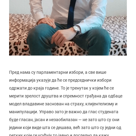
Пред нама су парламентарни избори, а све више
информација указује да ће се председнички избори
одржати до краја године. То је тренутак у којем ће се
мерити зрелост друштва и спремност грађана да одбаце
модел владавине заснован на страху, клијентелизму и
манипулацији. Управо зато је важно да глас студената
буде гласан, јасан и незаобилазан — не зато што су они
једини који виде шта се дешава, већ зато што су једни од
ретких који се усуђују то јавно и доследно да кажу.