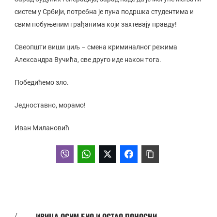
систем у Србији, потребна је пуна подршка студентима и
свим побуњеним грађанима који захтевају правду!
Свеопшти виши циљ – смена криминалног режима
Александра Вучића, све друго иде након тога.
Победићемо зло.
Једноставно, морамо!
Иван Милановић
ИВИЦА ОСИМ БИО И ОСТАО ПОНОСНИ
/