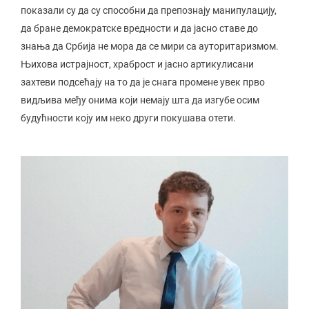
показали су да су способни да препознају манипулацију,
да бране демократске вредности и да јасно ставе до
знања да Србија не мора да се мири са ауторитаризмом.
Њихова истрајност, храброст и јасно артикулисани
захтеви подсећају на то да је снага промене увек прво
видљива међу онима који немају шта да изгубе осим
будућности коју им неко други покушава отети.