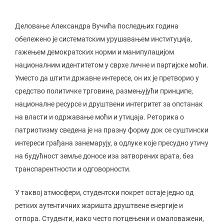
Деловање Александра Вучића последњих година
обележено је систематским урушавањем институција,
гажењем демократских норми и манипулацијом
националним идентитетом у сврхе личне и партијске моћи.
Уместо да штити државне интересе, он их је претворио у
средство политичке трговине, размењујући принципе,
националне ресурсе и друштвени интегритет за опстанак
на власти и одржавање моћи и утицаја. Реторика о
патриотизму сведена је на празну форму док се суштински
интереси грађана занемарују, а одлуке које пресудно утичу
на будућност земље доносе иза затворених врата, без
транспарентности и одговорности.
У таквој атмосфери, студентски покрет остаје једно од
ретких аутентичних жаришта друштвене енергије и
отпора. Студенти, иако често потцењени и омаловажени,