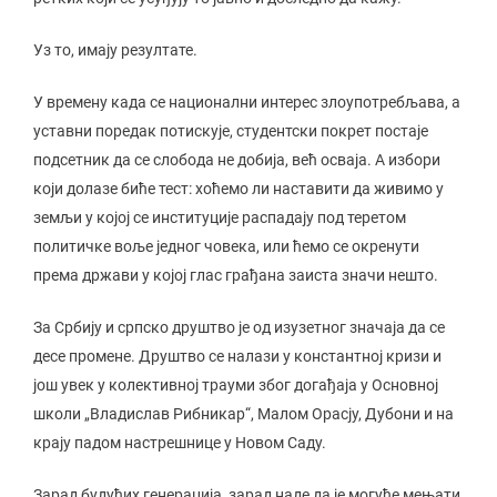
Уз то, имају резултате.
У времену када се национални интерес злоупотребљава, а
уставни поредак потискује, студентски покрет постаје
подсетник да се слобода не добија, већ осваја. А избори
који долазе биће тест: хоћемо ли наставити да живимо у
земљи у којој се институције распадају под теретом
политичке воље једног човека, или ћемо се окренути
према држави у којој глас грађана заиста значи нешто.
За Србију и српско друштво је од изузетног значаја да се
десе промене. Друштво се налази у константној кризи и
још увек у колективној трауми због догађаја у Основној
школи „Владислав Рибникар“, Малом Орасју, Дубони и на
крају падом настрешнице у Новом Саду.
Зарад будућих генерација, зарад наде да је могуће мењати