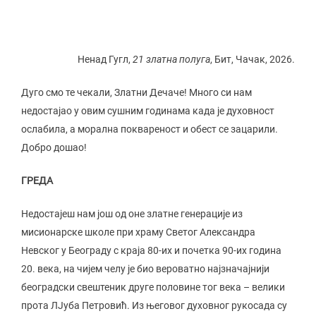
Ненад Гугл,
21 златна полуга
, Бит, Чачак, 2026.
Дуго смо те чекали, Златни Дечаче! Много си нам
недостајао у овим сушним годинама када је духовност
ослабила, а морална поквареност и обест се зацарили.
Добро дошао!
ГРЕДА
Недостајеш нам још од оне златне генерације из
мисионарске школе при храму Светог Александра
Невског у Београду с краја 80-их и почетка 90-их година
20. века, на чијем челу је био вероватно најзначајнији
београдски свештеник друге половине тог века – велики
прота ЛЈуба Петровић. Из његовог духовног рукосада су