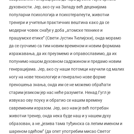
духовности. Јер, ако су на Западу већ деценијама
популарни психологија и психотерапеути, животни
тренери и учитељи практичних вештина како да се
модерни човек снађе у доба „атомске технике и
прашумске етике” (Свети Јустин Ћелијски), онда морамо
да се суочимо са тим новим временом и новим формама
изражавања, да их преузмемо и оправославимо, да их
попунимо нашом духовном садржином и предамо новим
генерацијама. Јер, ако су наши потомци научили од малих
ногу на нове технологије и генерално нове форме
преношења знања, онда им се не можемо обраћати
старим језиком јер нас неће разумети. Ненад Гугл је
извукао ову поуку и обратио се нашем времену
савременим изразом. Јер, ако нам је већ потребан
животни тренер, онда нека буде наш и у нашем духу
образован, а не „језива тама туђинска са лепим именом и
шареном одећом” (да опет употребим мисао Светог