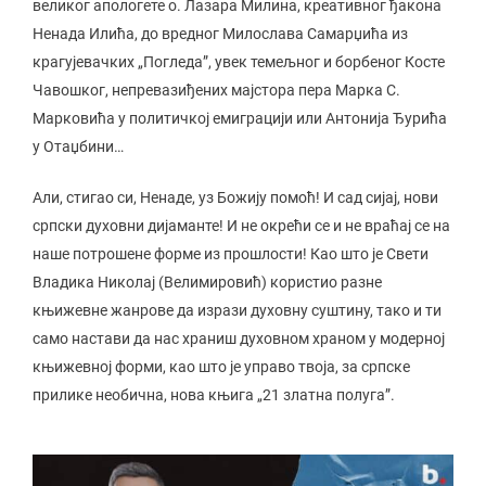
великог апологете о. Лазара Милина, креативног ђакона
Ненада Илића, до вредног Милослава Самарџића из
крагујевачких „Погледа”, увек темељног и борбеног Косте
Чавошког, непревазиђених мајстора пера Марка С.
Марковића у политичкој емиграцији или Антонија Ђурића
у Отаџбини…
Али, стигао си, Ненаде, уз Божију помоћ! И сад сијај, нови
српски духовни дијаманте! И не окрећи се и не враћај се на
наше потрошене форме из прошлости! Као што је Свети
Владика Николај (Велимировић) користио разне
књижевне жанрове да изрази духовну суштину, тако и ти
само настави да нас храниш духовном храном у модерној
књижевној форми, као што је управо твоја, за српске
прилике необична, нова књига „21 златна полуга”.