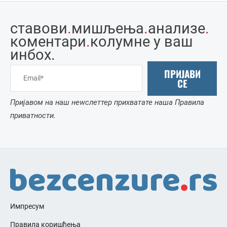
ставови
.
мишљења
.
анализе
.
коментари
.
колумне у ваш
инбоx.
ПРИЈАВИ
СЕ
Пријавом на наш неwслеттер прихватате наша Правила
приватности.
Импресум
Правила коришћења