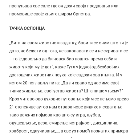
препуњава све сале где он држи своја предавања или
промовише своје књиге широм Српства.
ТАЧКА ОСЛОНЦА
„Бити на свом животном задатку, бавити се оним што ти је
дато, не бежати од тога, не закопавати се и не скривати се
– то је довољно да би човек био поштен према себи и
животу који му је дат”, каже Гугл у једној од безбројних
драгоцених животних поука које садржи ова књига. И у
истом 20 поглављу пита: „Да ли свако од нас има свој
типик живљења, свој устав живота? Шта пише у њему?”
Кроз читаво ово духовно путовање којим се пењемо преко
21 степенице аутор нам отвара нове видике и схватања
тако важних појмова као што су игра, љубав,
одушевљење, вера, смирење, истрајност, дисциплина,
храброст, одлучивање,…, а све уз помоћ познатих примера