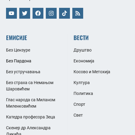
ЕМИСИЈЕ
ВЕСТИ
Без Цензуре
Друштво
Без Пардона
Економија
Без устручавања
Косово и Метохија
Без страха са Немањом
Култура
Шаровићем
Политика
Глас народа са Миланом
Спорт
Миленковићем
Свет
Катедра професора Зеца
Скенер др Александра
Дикића