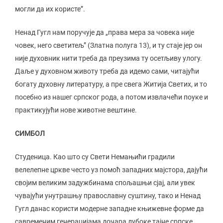
могли да их користе”.
Ненад Гугл нам поручује да „права мера за човека није
човек, него светитељ” (Златна полуга 13), и ту стаје јер он
није духовник нити треба да преузима ту осетљиву улогу.
Даље у духовном животу треба да идемо сами, читајући
богату духовну литературу, а пре свега Житија Светих, и то
посебно из нашег српског рода, а потом извлачећи поуке и
практикујући нове животне вештине.
СИМБОЛ
Студеница. Као што су Свети Немањићи градили
велелепне цркве често уз помоћ западних мајстора, дајући
својим великим задужбинама спољашњи сјај, али увек
чувајући унутрашњу православну суштину, тако и Ненад
Гугл данас користи модерне западне књижевне форме да
савременим генерацијама дочара дубоке тајне српске