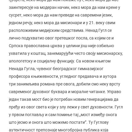
заинтересује на модеран начин, неко мора да нам крене у
сусрет, неко мора да нам преведе на савремени језик,
једном речју, неко мора да мисионари и у 21. веку свим
расположивим медијским средствима. Ненад Гугл се
лично подухватио овог претешког посла, са којим се и
Српска православна црква у целини још није озбиљно
ухватила у коштац, занемарујући често своју мисионарску,
апологетску и социјалну функцију. Са новом књигом
Ненада Гугла, чувеног београдског гимназијског
професора књижевности, угледног предавача и аутора
три занимљива романа пре овога, добили смо неку врсту
савременог духовног буквара и моралне читанке. Управо
један такав мост био је потребан новим генерацијама да
пређу из овог света који у злу лежи у свет духовности. Гугл
у првом поглављу и сам помиње тај „мост између онога
што јесмо и онога што можемо постати”. Ту Гуглову
аутентичност препознаје многобројна публика која