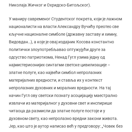
Николаја Жичког и Охридско-Битољског).
У маниру савременог Студентског покрета, који је лажном
националисти на власти Александру Вучићу преотео све
кључне националне симболе (државну заставу и химну,
Видовдан…), а које је овај издајник Косова константно
политички злоупотребљавао оптужујући друге за
одсуство патриотизма, Ненад Гугл узима једну од
најмистериознијих синтагми светске цивилизације –
златне полуге, као највећи симбол непролазних
материјалних вредности, и ставља их у контекст
непролазних духовних и моралних вредности. На тај
начин Гугл ову светски познату асоцијацију маестрално
извлачи из материјалног у духовни свет и инспирише
читаоца да размисли да златне полуге постоје и у
духовном свету, као непролазно вредни закони живота.
Јер, као што је аутор написао већ у предговору: „Човек без