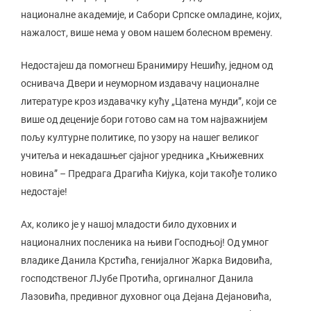
националне академије, и Сабори Српске омладине, којих,
нажалост, више нема у овом нашем болесном времену.
Недостајеш да помогнеш Бранимиру Нешићу, једном од
оснивача Двери и неуморном издавачу националне
литературе кроз издавачку кућу „Цатена мунди”, који се
више од деценије бори готово сам на том најважнијем
пољу културне политике, по узору на нашег великог
учитеља и некадашњег сјајног уредника „Књижевних
новина” – Предрага Драгића Кијука, који такође толико
недостаје!
Ах, колико је у нашој младости било духовних и
националних посленика на њиви Господњој! Од умног
владике Данила Крстића, генијалног Жарка Видовића,
господственог ЛЈубе Протића, оргиналног Данила
Лазовића, предивног духовног оца Дејана Дејановића,