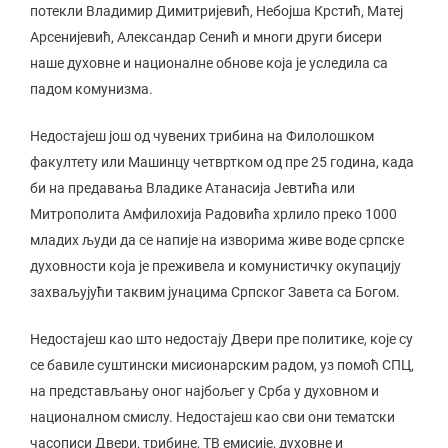
потекли Владимир Димитријевић, Небојша Крстић, Матеј
Арсенијевић, Александар Сенић и многи други бисери
наше духовне и националне обнове која је уследила са
падом комунизма.
Недостајеш још од чувених трибина на Филолошком
факултету или Машинцу четвртком од пре 25 година, када
би на предавања Владике Атанасија Јевтића или
Митрополита Амфилохија Радовића хрлило преко 1000
младих људи да се напије на изворима живе воде српске
духовности која је преживела и комунистичку окупацију
захваљујући таквим јунацима Српског Завета са Богом.
Недостајеш као што недостају Двери пре политике, које су
се бавиле суштински мисионарским радом, уз помоћ СПЦ,
на представљању оног најбољег у Срба у духовном и
националном смислу. Недостајеш као сви они тематски
часописи Двери, трибине, ТВ емисије, духовне и