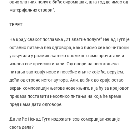
ових златних полуга биће сиромашак, шта год да имао од
материјалних ствари”.
ТЕРЕТ
На крају сваког поглавља „21 златне полуге” Ненад Гугл је
оставио питања без одговора, како бисмо се као читаоци
укључили у размишљање о ономе што смо прочитали и
изнова све преиспитивали. Одговори на постављена
питања захтевају нове и посебне књиге које ће, верујем,
доћи од стране истог аутора. Али, да бих до краја остао
веран композицији његове нове књиге, и ја ћу за крај овог
приказа поставити неколико питања на која ће време
пред нама дати одговоре.
Да ли ће Ненад Гугл издржати зов комерцијализације
свога дела?