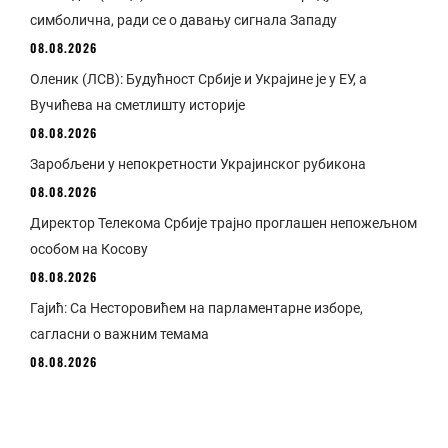
симболична, ради се о давању сигнала Западу
08.08.2026
Оленик (ЛСВ): Будућност Србије и Украјине је у ЕУ, а
Вучићева на сметлишту историје
08.08.2026
Заробљени у непокретности Украјинског рубикона
08.08.2026
Директор Телекома Србије трајно проглашен непожељном
особом на Косову
08.08.2026
Гајић: Са Несторовићем на парламентарне изборе,
сагласни о важним темама
08.08.2026