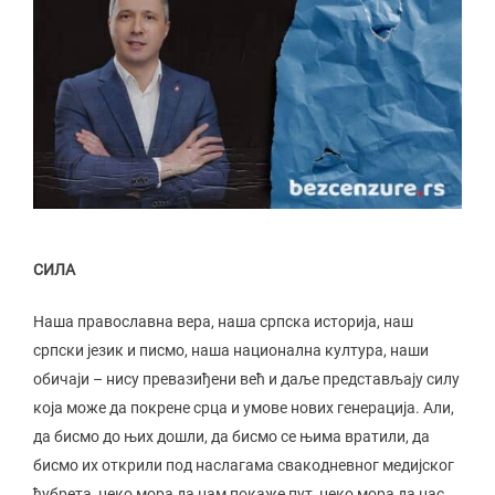
СИЛА
Наша православна вера, наша српска историја, наш
српски језик и писмо, наша национална култура, наши
обичаји – нису превазиђени већ и даље представљају силу
која може да покрене срца и умове нових генерација. Али,
да бисмо до њих дошли, да бисмо се њима вратили, да
бисмо их открили под наслагама свакодневног медијског
ђубрета, неко мора да нам покаже пут, неко мора да нас