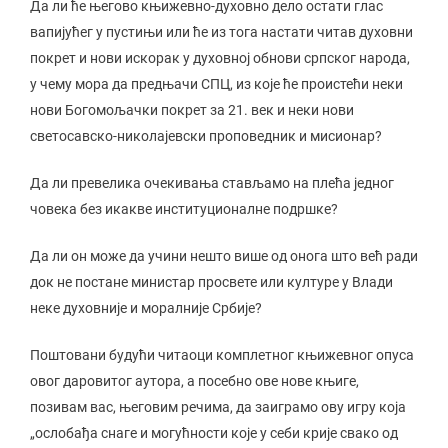
Да ли ће његово књижевно-духовно дело остати глас
вапијућег у пустињи или ће из тога настати читав духовни
покрет и нови искорак у духовној обнови српског народа,
у чему мора да предњачи СПЦ, из које ће проистећи неки
нови Богомољачки покрет за 21. век и неки нови
светосавско-николајевски проповедник и мисионар?
Да ли превелика очекивања стављамо на плећа једног
човека без икакве институционалне подршке?
Да ли он може да учини нешто више од онога што већ ради
док не постане министар просвете или културе у Влади
неке духовније и моралније Србије?
Поштовани будући читаоци комплетног књижевног опуса
овог даровитог аутора, а посебно ове нове књиге,
позивам вас, његовим речима, да заиграмо ову игру која
„ослобађа снаге и могућности које у себи крије свако од