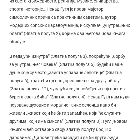
из света књижевности, религије, музике, сликарства,
спорта, историје… Ненад Гугл је прави мајстор
симболичних прича са практичним саветима, аутор
модерних српских наравоученија, и скупљач „унутрашњих
блага” (Златна полуга 2), којима ова његова нова књига
обилује.
„Гледајући изнутра” (Златна полуга 3), покрећући „борбу
за унутрашњег човека” (Златна полуга 5), будећи наше
душе које су често „заиста успаване лепотице” (Златна
полуга 6), тражећи од нас „прелажење на другу обалу”
(Златна полуга 12), чувајући се „ослобођења најгорег из
бурета свога бића” (Златна полуга 4), Ненад Гугл нам нуди
поуздане духовне и моралне тачке ослонца како би
живели „живот који ће бити запамћен, који ће служити
другима, који има смисла” (Златна полуга 3). Гугл је овом
књигом већ остварио своју златну полугу број 3 о
даровима: „Дарове треба засадити да би други људи