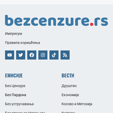
Импресум
Правила коришћења
ЕМИСИЈЕ
ВЕСТИ
Без Цензуре
Друштво
Без Пардона
Економија
Без устручавања
Косово и Метохија
Без страха са Немањом
Култура