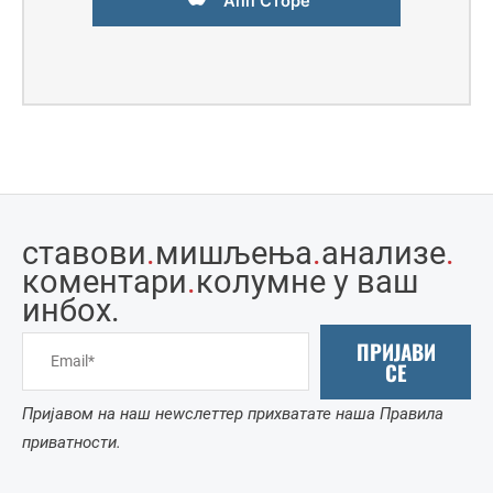
Апп Сторе
ставови
.
мишљења
.
анализе
.
коментари
.
колумне у ваш
инбоx.
ПРИЈАВИ
СЕ
Пријавом на наш неwслеттер прихватате наша Правила
приватности.