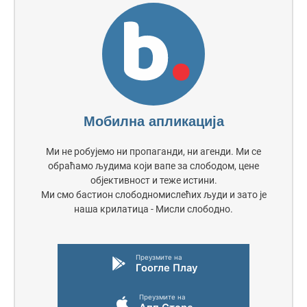
Мобилна апликација
Ми не робујемо ни пропаганди, ни агенди. Ми се
обраћамо људима који вапе за слободом, цене
објективност и теже истини.
Ми смо бастион слободномислећих људи и зато је
наша крилатица - Мисли слободно.
Преузмите на
Гоогле Плаy
Преузмите на