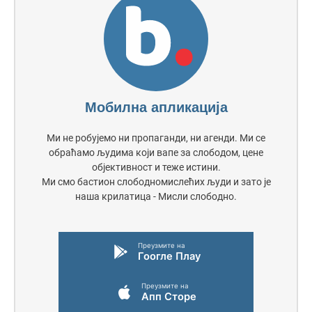
Мобилна апликација
Ми не робујемо ни пропаганди, ни агенди. Ми се
обраћамо људима који вапе за слободом, цене
објективност и теже истини.
Ми смо бастион слободномислећих људи и зато је
наша крилатица - Мисли слободно.
Преузмите на
Гоогле Плаy
Преузмите на
Апп Сторе