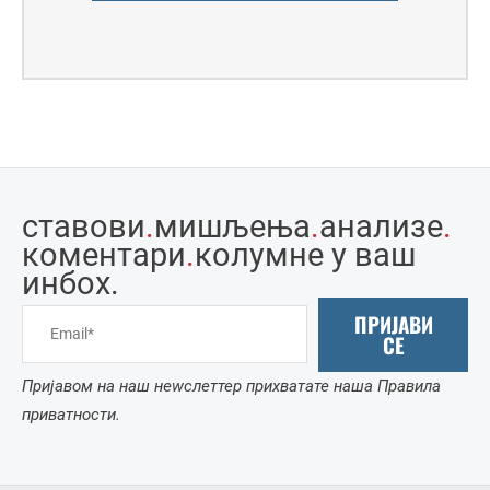
ставови
.
мишљења
.
анализе
.
коментари
.
колумне у ваш
инбоx.
ПРИЈАВИ
СЕ
Пријавом на наш неwслеттер прихватате наша Правила
приватности.