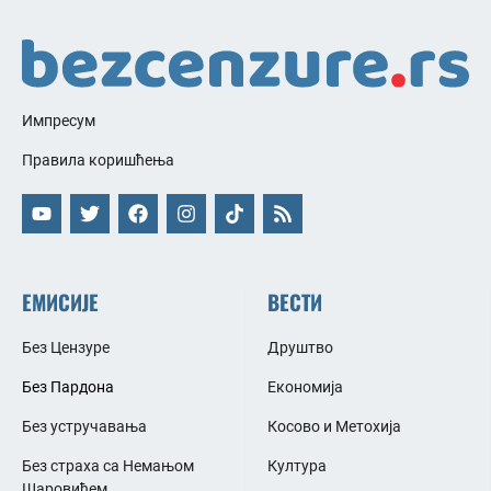
Импресум
Правила коришћења
ЕМИСИЈЕ
ВЕСТИ
Без Цензуре
Друштво
Без Пардона
Економија
Без устручавања
Косово и Метохија
Без страха са Немањом
Култура
Шаровићем