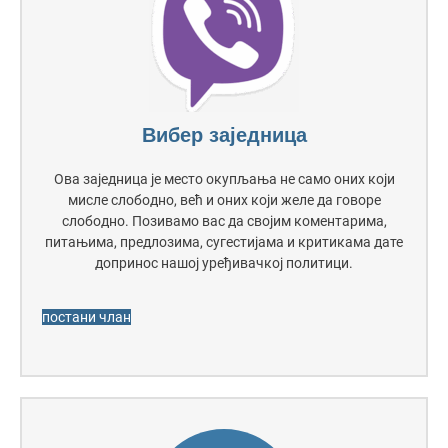
Вибер заједница
Ова заједница је место окупљања не само оних који
мисле слободно, већ и оних који желе да говоре
слободно. Позивамо вас да својим коментарима,
питањима, предлозима, сугестијама и критикама дате
допринос нашој уређивачкој политици.
постани члан