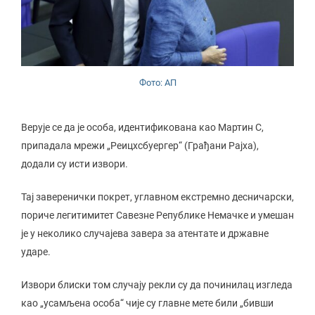
Фото: АП
Верује се да је особа, идентификована као Мартин С,
припадала мрежи „Реицхсбуергер“ (Грађани Рајха),
додали су исти извори.
Тај заверенички покрет, углавном екстремно десничарски,
пориче легитимитет Савезне Републике Немачке и умешан
је у неколико случајева завера за атентате и државне
ударе.
Извори блиски том случају рекли су да починилац изгледа
као „усамљена особа“ чије су главне мете били „бивши