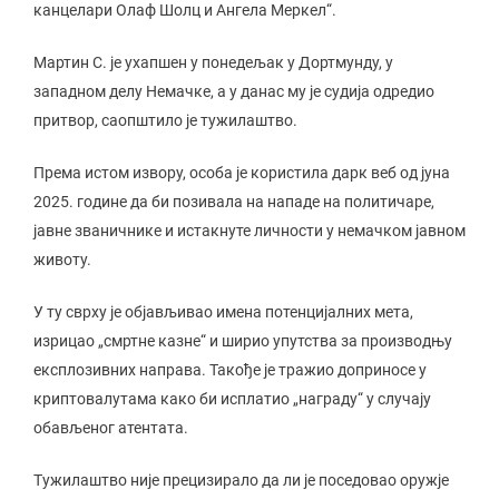
канцелари Олаф Шолц и Ангела Меркел“.
Мартин С. је ухапшен у понедељак у Дортмунду, у
западном делу Немачке, а у данас му је судија одредио
притвор, саопштило је тужилаштво.
Према истом извору, особа је користила дарк веб од јуна
2025. године да би позивала на нападе на политичаре,
јавне званичнике и истакнуте личности у немачком јавном
животу.
У ту сврху је објављивао имена потенцијалних мета,
изрицао „смртне казне“ и ширио упутства за производњу
експлозивних направа. Такође је тражио доприносе у
криптовалутама како би исплатио „награду“ у случају
обављеног атентата.
Тужилаштво није прецизирало да ли је поседовао оружје