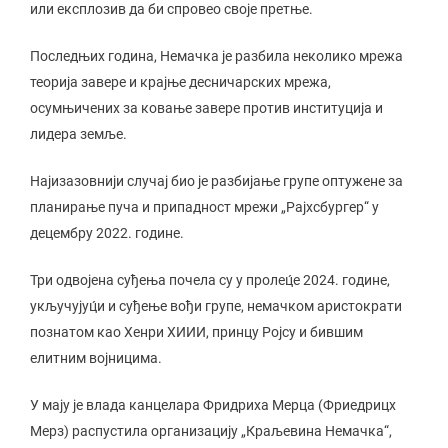
или експлозив да би спровео своје претње.
Последњих година, Немачка је разбила неколико мрежа
теорија завере и крајње десничарских мрежа,
осумњичених за ковање завере против институција и
лидера земље.
Најизазовнији случај био је разбијање групе оптужене за
планирање пуча и припадност мрежи „Рајхсбургер“ у
децембру 2022. године.
Три одвојена суђења почела су у пролец́е 2024. године,
укључујуц́и и суђење вођи групе, немачком аристократи
познатом као Хенри XИИИ, принцу Ројсу и бившим
елитним војницима.
У мају је влада канцелара Фридриха Мерца (Фриедрицх
Мерз) распустила организацију „Краљевина Немачка“,