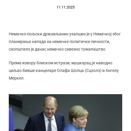
11.11.2025
Немачко-пољски држављанин ухапшен је у Немачкој због
планирања напада на немачке политичке личности,
саопштило је данас немачко савезно тужилаштво.
Према извору блиском истрази, мушкарац је наводно
циљао бивше канцеларе Олафа Шолца (Сцхолз) и Ангелу
Меркел.