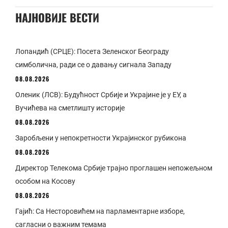
НАЈНОВИЈЕ ВЕСТИ
Лопандић (СРЦЕ): Посета Зеленског Београду
симболична, ради се о давању сигнала Западу
08.08.2026
Оленик (ЛСВ): Будућност Србије и Украјине је у ЕУ, а
Вучићева на сметлишту историје
08.08.2026
Заробљени у непокретности Украјинског рубикона
08.08.2026
Директор Телекома Србије трајно проглашен непожељном
особом на Косову
08.08.2026
Гајић: Са Несторовићем на парламентарне изборе,
сагласни о важним темама