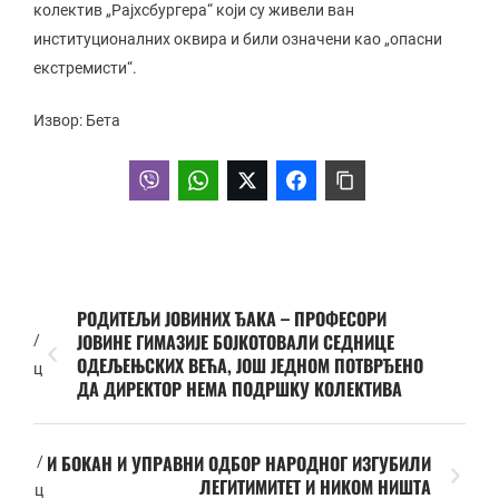
колектив „Рајхсбургера“ који су живели ван
институционалних оквира и били означени као „опасни
екстремисти“.
Извор: Бета
РОДИТЕЉИ ЈОВИНИХ ЂАКА – ПРОФЕСОРИ
ЈОВИНЕ ГИМАЗИЈЕ БОЈКОТОВАЛИ СЕДНИЦЕ
/
ОДЕЉЕЊСКИХ ВЕЋА, ЈОШ ЈЕДНОМ ПОТВРЂЕНО
ц
ДА ДИРЕКТОР НЕМА ПОДРШКУ КОЛЕКТИВА
И БОКАН И УПРАВНИ ОДБОР НАРОДНОГ ИЗГУБИЛИ
/
ЛЕГИТИМИТЕТ И НИКОМ НИШТА
ц