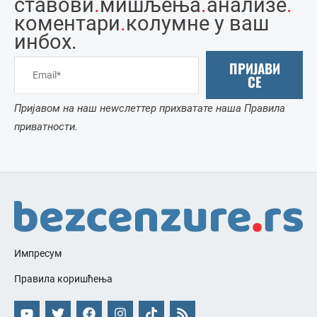
ставови
.
мишљења
.
анализе
.
коментари
.
колумне у ваш
инбоx.
ПРИЈАВИ
СЕ
Пријавом на наш неwслеттер прихватате наша Правила
приватности.
Импресум
Правила коришћења