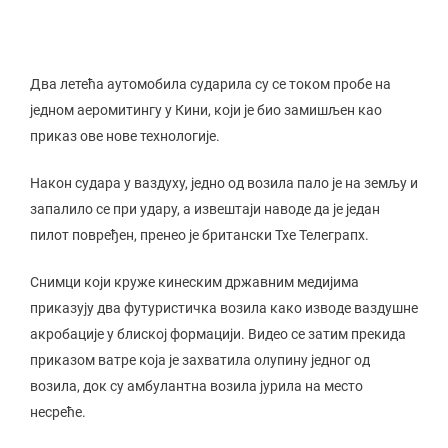
Два летећа аутомобила сударила су се током пробе на
једном аеромитингу у Кини, који је био замишљен као
приказ ове нове технологије.
Након судара у ваздуху, једно од возила пало је на земљу и
запалило се при удару, а извештаји наводе да је један
пилот повређен, пренео је британски Тхе Телеграпх.
Снимци који круже кинеским државним медијима
приказују два футуристичка возила како изводе ваздушне
акробације у блиској формацији. Видео се затим прекида
приказом ватре која је захватила олупину једног од
возила, док су амбулантна возила јурила на место
несреће.