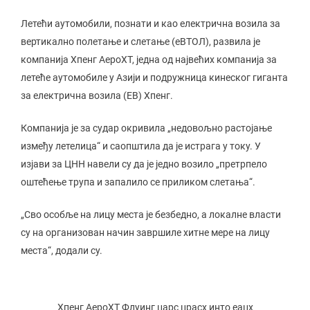
Летећи аутомобили, познати и као електрична возила за
вертикално полетање и слетање (еВТОЛ), развила је
компанија Xпенг АероХТ, једна од највећих компанија за
летеће аутомобиле у Азији и подружница кинеског гиганта
за електрична возила (ЕВ) Xпенг.
Компанија је за судар окривила „недовољно растојање
између летелица“ и саопштила да је истрага у току. У
изјави за ЦНН навели су да је једно возило „претрпело
оштећење трупа и запалило се приликом слетања“.
„Сво особље на лицу места је безбедно, а локалне власти
су на организован начин завршиле хитне мере на лицу
места“, додали су.
Xпенг АероХТ Флyинг царс црасх инто еацх