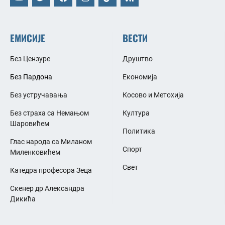
ЕМИСИЈЕ
ВЕСТИ
Без Цензуре
Друштво
Без Пардона
Економија
Без устручавања
Косово и Метохија
Без страха са Немањом
Култура
Шаровићем
Политика
Глас народа са Миланом
Спорт
Миленковићем
Свет
Катедра професора Зеца
Скенер др Александра
Дикића