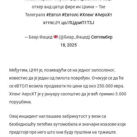
отхер анд цатцх фире ин Цхина – Тхе
Телеграпх
#Евтол
#Евтолс
#Xпенг
#АероХт
хттпс://т.цо/ЛЦдзиП1Т3Ј
— Беар Фацед
(@Беар_Фацед)
Септембер
18, 2025
Међутим, ЦНН је, позивајући се на једног запосленог,
известио да је један од пилота повређен. Очекује се да ће
се еВТОЛ возила продавати по цени од око 250.000 евра.
Xпенг АероХТ је у јануару саопштио да је већ примио 3.000
поруџбина.
Овај инцидент наглашава забринутост у вези са
безбедношћу летећих аутомобила и значајне изазове који
предстоје пре него што они буду пуштени на тржиште.