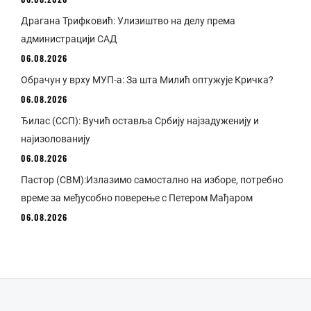
Драгана Трифковић: Улизиштво на делу према
администрацији САД
06.08.2026
Обрачун у врху МУП-а: За шта Милић оптужује Кричка?
06.08.2026
Ђилас (ССП): Вучић оставља Србију најзадуженију и
најизолованију
06.08.2026
Пастор (СВМ):Излазимо самостално на изборе, потребно
време за међусобно поверење с Петером Мађаром
06.08.2026