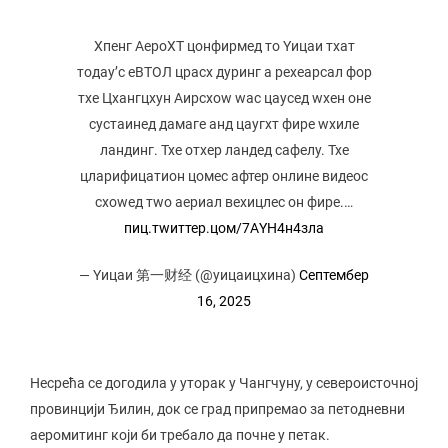
Xпенг АероХТ цонфирмед то Yицаи тхат
тодаy’с еВТОЛ црасх дуринг а рехеарсал фор
тхе Цхангцхун Аирсхоw wас цаусед wхен оне
сустаинед дамаге анд цаугхт фире wхиле
ландинг. Тхе отхер ландед сафелy. Тхе
цларифицатион цомес афтер онлине видеос
схоwед тwо аериал вехицлес он фире.…
пиц.тwиттер.цом/7АYН4н4зла
— Yицаи 第一财经 (@yицаицхина)
Септембер
16, 2025
Несрећа се догодила у уторак у Чангчуну, у североисточној
провинцији Ђилин, док се град припремао за петодневни
аеромитинг који би требало да почне у петак.