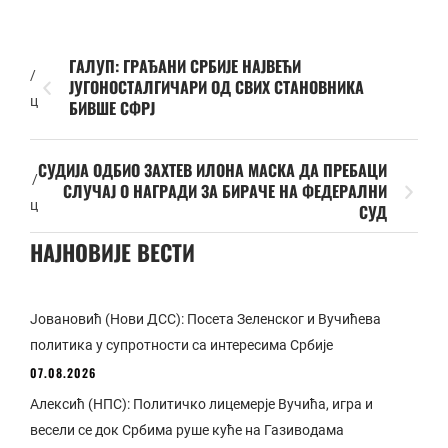
ГАЛУП: ГРАЂАНИ СРБИЈЕ НАЈВЕЋИ
/
ЈУГОНОСТАЛГИЧАРИ ОД СВИХ СТАНОВНИКА
ц
БИВШЕ СФРЈ
СУДИЈА ОДБИО ЗАХТЕВ ИЛОНА МАСКА ДА ПРЕБАЦИ
/
СЛУЧАЈ О НАГРАДИ ЗА БИРАЧЕ НА ФЕДЕРАЛНИ
ц
СУД
НАЈНОВИЈЕ ВЕСТИ
Јовановић (Нови ДСС): Посета Зеленског и Вучићева
политика у супротности са интересима Србије
07.08.2026
Алексић (НПС): Политичко лицемерје Вучића, игра и
весели се док Србима руше куће на Газиводама