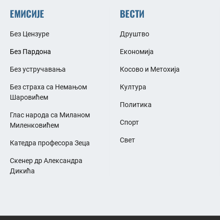
ЕМИСИЈЕ
ВЕСТИ
Без Цензуре
Друштво
Без Пардона
Економија
Без устручавања
Косово и Метохија
Без страха са Немањом
Култура
Шаровићем
Политика
Глас народа са Миланом
Спорт
Миленковићем
Свет
Катедра професора Зеца
Скенер др Александра
Дикића