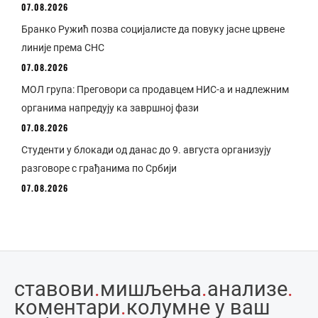
07.08.2026
Бранко Ружић позва социјалисте да повуку јасне црвене
линије према СНС
07.08.2026
МОЛ група: Преговори са продавцем НИС-а и надлежним
органима напредују ка завршној фази
07.08.2026
Студенти у блокади од данас до 9. августа организују
разговоре с грађанима по Србији
07.08.2026
ставови
.
мишљења
.
анализе
.
коментари
.
колумне у ваш