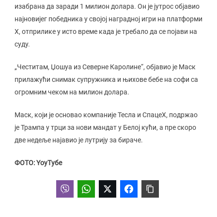
изабрана да заради 1 милион долара. Он је јутрос објавио
најновијег победника у својој наградној игри на платформи
X, отприлике у исто време када је требало да се појави на
суду.
„Честитам, Џошуа из Северне Каролине“, објавио је Маск
прилажући снимак супружника и њихове бебе на софи са
огромним чеком на милион долара.
Маск, који је основао компаније Тесла и СпацеX, подржао
је Трампа у трци за нови мандат у Белој кући, а пре скоро
две недеље најавио је лутрију за бираче.
ФОТО: YоуТубе