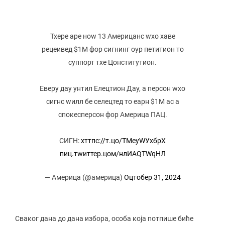
Тхере аре ноw 13 Америцанс wхо хаве
рецеивед $1М фор сигнинг оур петитион то
суппорт тхе Цонститутион.
Еверy даy унтил Елецтион Даy, а персон wхо
сигнс wилл бе селецтед то еарн $1М ас а
спокесперсон фор Америца ПАЦ.
СИГН:
хттпс://т.цо/ТМеyWУхбрХ
пиц.тwиттер.цом/нлИАQТWqНЛ
— Америца (@америца)
Оцтобер 31, 2024
Сваког дана до дана избора, особа која потпише биће