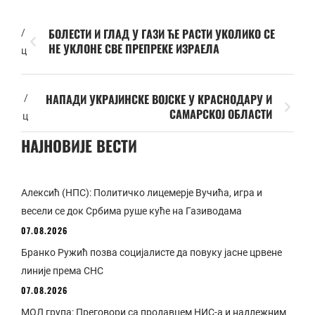
БОЛЕСТИ И ГЛАД У ГАЗИ ЋЕ РАСТИ УКОЛИКО СЕ
/
НЕ УКЛОНЕ СВЕ ПРЕПРЕКЕ ИЗРАЕЛА
ц
НАПАДИ УКРАЈИНСКЕ ВОЈСКЕ У КРАСНОДАРУ И
/
САМАРСКОЈ ОБЛАСТИ
ц
НАЈНОВИЈЕ ВЕСТИ
Алексић (НПС): Политичко лицемерје Вучића, игра и
весели се док Србима руше куће на Газиводама
07.08.2026
Бранко Ружић позва социјалисте да повуку јасне црвене
линије према СНС
07.08.2026
МОЛ група: Преговори са продавцем НИС-а и надлежним