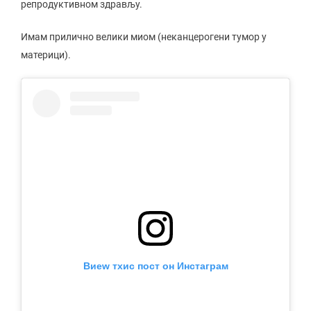
репродуктивном здрављу.
Имам прилично велики миом (неканцерогени тумор у
материци).
Виеw тхис пост он Инстаграм