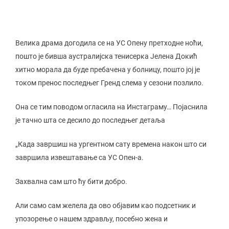
Велика драма догодила се на УС Опену претходне ноћи,
пошто је бивша аустралијска тенисерка Јелена Докић
хитно морала да буде пребачена у болницу, пошто јој је
током пренос последњег Гренд слема у сезони позлило.
Она се тим поводом огласила на Инстаграму… Појаснила
је тачно шта се десило до последњег детаља
„Када завршиш на ургентном сату времена након што си
завршила извештавање са УС Опен-а.
Захвална сам што ћу бити добро.
Али само сам желела да ово објавим као подсетник и
упозорење о нашем здрављу, посебно жена и