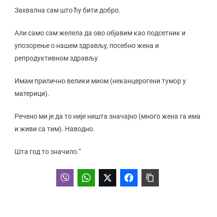
Захвална сам што ћу бити добро.
Али само сам желела да ово објавим као подсетник и
упозорење о нашем здрављу, посебно жена и
репродуктивном здрављу.
Имам прилично велики миом (неканцерогени тумор у
материци).
Речено ми је да то није ништа значајно (много жена га има
и живи са тим). Наводно.
Шта год то значило.“