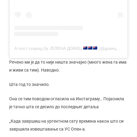
А пост схаред бy ЈЕЛЕНА ДОКИЦ
(@докиц_јелена)
Речено ми је да то није ништа значајно (много жена га има
и живи са тим). Наводно.
Шта год то значило.
Она се тим поводом огласила на Инстаграму… Појаснила
је тачно шта се десило до последњег детаља
„Када завршиш на ургентном сату времена након што си
завршила извештавање са УС Опен-а.