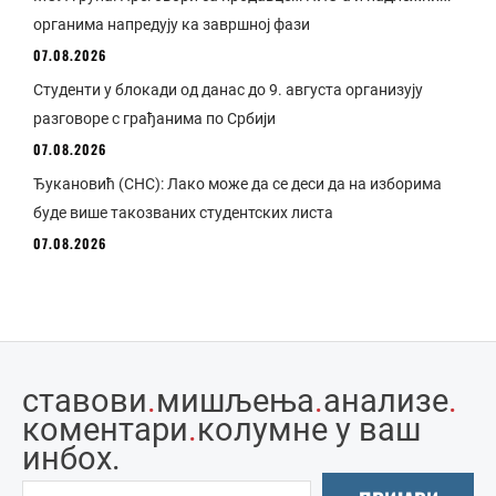
органима напредују ка завршној фази
07.08.2026
Студенти у блокади од данас до 9. августа организују
разговоре с грађанима по Србији
07.08.2026
Ђукановић (СНС): Лако може да се деси да на изборима
буде више такозваних студентских листа
07.08.2026
ставови
.
мишљења
.
анализе
.
коментари
.
колумне у ваш
инбоx.