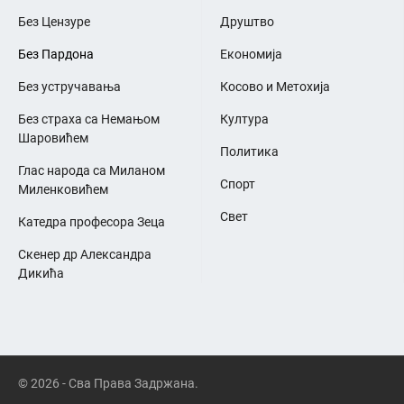
Без Цензуре
Друштво
Без Пардона
Економија
Без устручавања
Косово и Метохија
Без страха са Немањом
Култура
Шаровићем
Политика
Глас народа са Миланом
Спорт
Миленковићем
Свет
Катедра професора Зеца
Скенер др Александра
Дикића
© 2026 - Сва Права Задржана.