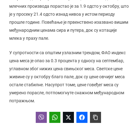
млечних производа порастао је за 1.9 одсто у октобру, што
је у просеку 21.4 одсто изнад нивоа у истом периоду
прошле године. Повећање је првенствено изазвано вишим
међународним ценама сира и путера, док су котације
млека у праху пале.
У супротности са општим узлазним трендом, ФАО индекс
цена меса је опао за 0.3 процента у односу на септембар,
углавном због нижих цена свињског меса. Светске цене
живине су у октобру благо пале, док су цене овчијег меса
остале стабилне. Насупрот томе, цене говеђег меса су
умерено порасле, потпомогнуте снажном међународном
потражњом.