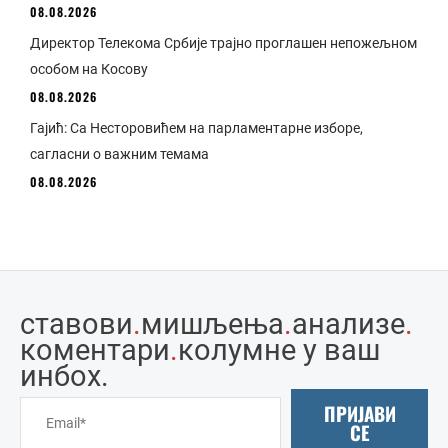
08.08.2026
Директор Телекома Србије трајно проглашен непожељном
особом на Косову
08.08.2026
Гајић: Са Несторовићем на парламентарне изборе,
сагласни о важним темама
08.08.2026
ставови
.
мишљења
.
анализе
.
коментари
.
колумне у ваш
инбоx.
ПРИЈАВИ
СЕ