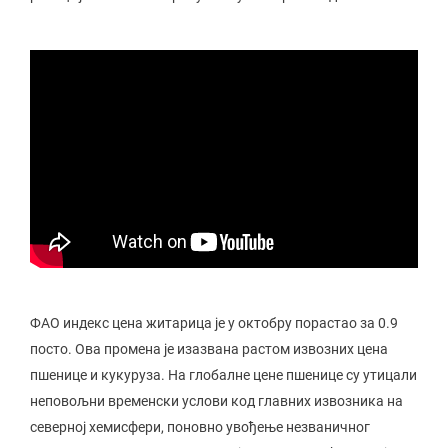
ФАО индекс цена житарица је у октобру порастао за 0.9
посто. Ова промена је изазвана растом извозних цена
пшенице и кукуруза. На глобалне цене пшенице су утицали
неповољни временски услови код главних извозника на
северној хемисфери, поновно увођење незваничног