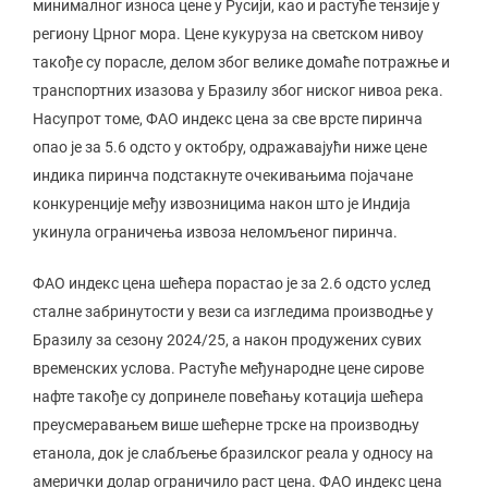
минималног износа цене у Русији, као и растуће тензије у
региону Црног мора. Цене кукуруза на светском нивоу
такође су порасле, делом због велике домаће потражње и
транспортних изазова у Бразилу због ниског нивоа река.
Насупрот томе, ФАО индекс цена за све врсте пиринча
опао је за 5.6 одсто у октобру, одражавајући ниже цене
индика пиринча подстакнуте очекивањима појачане
конкуренције међу извозницима након што је Индија
укинула ограничења извоза неломљеног пиринча.
ФАО индекс цена шећера порастао је за 2.6 одсто услед
сталне забринутости у вези са изгледима производње у
Бразилу за сезону 2024/25, а након продужених сувих
временских услова. Растуће међународне цене сирове
нафте такође су допринеле повећању котација шећера
преусмеравањем више шећерне трске на производњу
етанола, док је слабљење бразилског реала у односу на
амерички долар ограничило раст цена. ФАО индекс цена