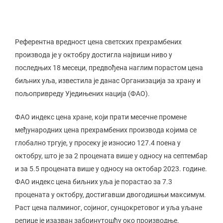
Референтна вредност цена светских прехрамбених
производа је у октобру достигла највиши ниво у
последњих 18 месеци, предвођена наглим порастом цена
биљних уља, известила је данас Организација за храну и
пољопривреду Уједињених нација (ФАО).
ФАО индекс цена хране, који прати месечне промене
међународних цена прехрамбених производа којима се
глобално тргује, у просеку је износио 127.4 поена у
октобру, што је за 2 процената више у односу на септембар
и за 5.5 процената више у односу на октобар 2023. године.
ФАО индекс цена биљних уља је порастао за 7.3
процената у октобру, достигавши двогодишњи максимум.
Раст цена палминог, сојиног, сунцокретовог и уља уљане
репице је изазван забринутошћу око производње.