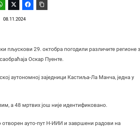
08.11.2024
јаки пљускови 29. октобра погодили различите регионе 
саобраћаја Оскар Пуенте.
нској аутономној заједници Кастиља-Ла Манча, једна у
лим, а 48 мртвих још није идентификовано.
во отворен ауто-пут Н-ИИИ и завршени радови на