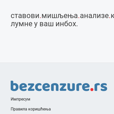
ставови
.
мишљења
.
анализе
.
лумне у ваш инбоx.
Импресум
Правила коришћења