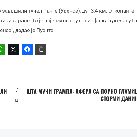
завршили тунел Ранте (Уренсе), дуг 3,4 км. Откопан је
ири стране. То је најважнија путна инфраструктура у Га
нсе“, додао је Пуенте.
/
АЛИ
ШТА МУЧИ ТРАМПА: АФЕРА СА ПОРНО ГЛУМИ
СТОРМИ ДАНИЈ
ц