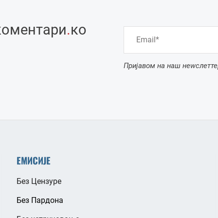
коментари
.
ко
Пријавом на наш неwслетте
ЕМИСИЈЕ
Без Цензуре
Без Пардона