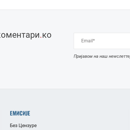
коментари
.
ко
Пријавом на наш неwслетте
ЕМИСИЈЕ
Без Цензуре