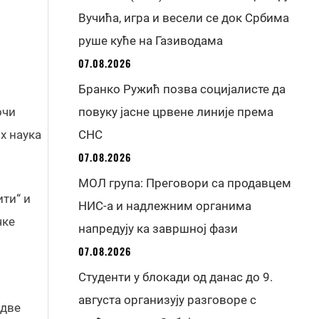
Вучића, игра и весели се док Србима
руше куће на Газиводама
07.08.2026
Бранко Ружић позва социјалисте да
очи
повуку јасне црвене линије према
х наука
СНС
07.08.2026
МОЛ група: Преговори са продавцем
ити“ и
НИС-а и надлежним органима
чке
напредују ка завршној фази
07.08.2026
Студенти у блокади од данас до 9.
августа организују разговоре с
 две