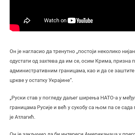
Он је нагласио да тренутно „постоји неколико нијан
одустати од захтева да им се, осим Крима, призна
административним границама, као и да се заштите
цркве у остатку Украјине“.
„Руски став у погледу даљег ширења НАТО-а у међув
границама Русије и већ у сукобу са њом па се сада
је Атлагић.
Он је закључио да би интереси Американаца у пре