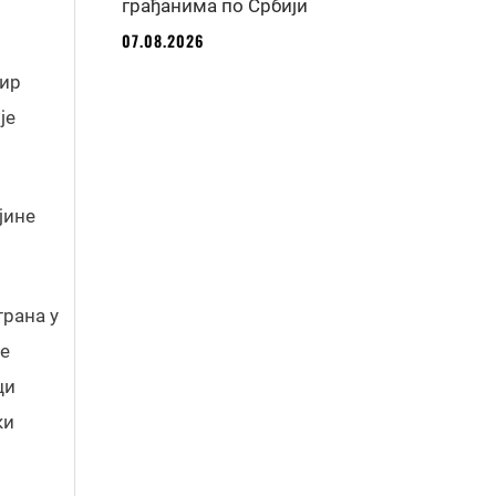
грађанима по Србији
07.08.2026
мир
је
јине
трана у
је
ци
ки