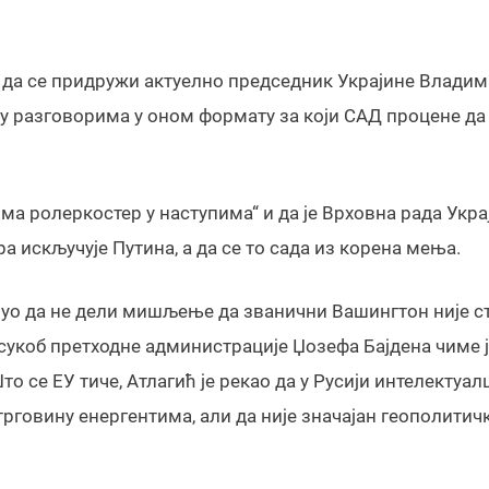
а да се придружи актуелно председник Украјине Влади
и у разговорима у оном формату за који САД процене да 
има ролеркостер у наступима“ и да је Врховна рада Укра
а искључује Путина, а да се то сада из корена мења.
менуо да не дели мишљење да званични Вашингтон није с
 сукоб претходне администрације Џозефа Бајдена чиме 
 се ЕУ тиче, Атлагић је рекао да у Русији интелектуал
 трговину енергентима, али да није значајан геополитич