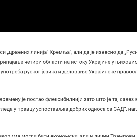
си „црвених линија“ Кремља“, али да је извесно да „Рус
 припајање четири области на истоку Украјине у њихови
 употреба руског језика и деловање Украјинске правос
ремену је постао флексибилнији зато што је тај савез 
 гледа у правцу успостављаа добрих односа са САД“, на
говорима могли бити економски, али и лични Трампови.