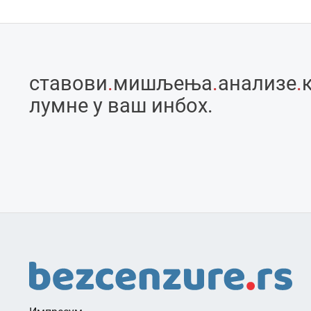
ставови
.
мишљења
.
анализе
.
лумне у ваш инбоx.