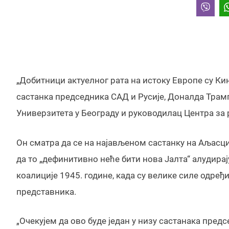
„Добитници актуелног рата на истоку Европе су Кина
састанка председника САД и Русије, Доналда Трам
Универзитета у Београду и руководилац Центра за 
Он сматра да се на најављеном састанку на Аљасци,
да то „дефинитивно неће бити нова Јалта“ алудир
коалиције 1945. године, када су велике силе одре
представника.
„Очекујем да ово буде један у низу састанака пре