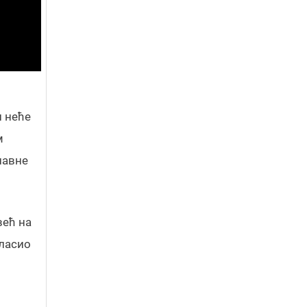
и неће
м
лавне
већ на
гласио