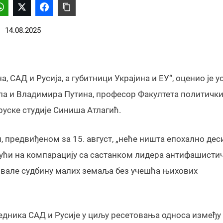
14.08.2025
, САД и Русија, а губитници Украјина и ЕУ“, оценио је у
па и Владимира Путина, професор Факултета политички
руске студије Синиша Атлагић.
 предвиђеном за 15. август, „неће ништа епохално дес
ајући на компарацију са састанком лидера антифашисти
ђивале судбину малих земаља без учешћа њихових
дседника САД и Русије у циљу ресетовања односа између