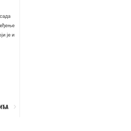
 сада
беђење
ји је и
ЧИЋА