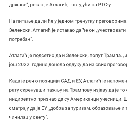
државе“, рекао је Атлагић, гостујући на РТС-у.
На питање да ли ће у једном тренутку преговорим
Зеленски, Атлагић је истакао да ће он „учествоват
потребан“.
Атлагић је подсетио да и Зеленски, попут Трампа, „
још 2022. године донела одлуку да из свих преговор
Када је реч о позицији САД и ЕУ, Атлагић је напо
рату скренувши пажњу на Трампову изјаву да је то
индиректно признао да су Американци учесници. Што
сматрају да је ЕУ „добра за туризам, образовање и
чинилац у свету“.