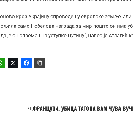
 поново кроз Украјину спроведен у европске земље, али
овољила само Нобелова награда за мир пошто он има у
да је он спреман на уступке Путину“, навео је Атлагић ко
ФРАНЦУЗИ, УБИЦА ТАТОНА ВАМ ЧУВА ВУ
/ц