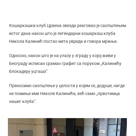
Кошаркашки клуб Црвена звезда реаговао је саопштењем
истог дана након што је легендарни кошаркаш клуба
Никола Калинић постао мета увреда и говора мржње.
Односно, након што је на улазу у зграду у којој живи у
Београду исписан сраман графит са поруком „Калинићу
блокадеру уцташо“.
Преносимо саопштење у целости у којем се, додуше, нигде
не помиње име Николе Калинића, већ само „првотимца
нашег клуба“.