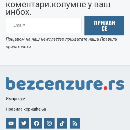
коментари
.
колумне у ваш
инбоx.
ПРИЈАВИ
СЕ
Пријавом на наш неwслеттер прихватате наша Правила
приватности.
Импресум
Правила коришћења