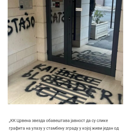
„КК Црвена звезда обавештава јавност да су слике
графита на улазу у стамбену зграду у којој живи један од