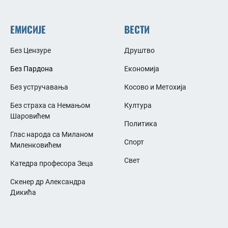
ЕМИСИЈЕ
ВЕСТИ
Без Цензуре
Друштво
Без Пардона
Економија
Без устручавања
Косово и Метохија
Без страха са Немањом
Култура
Шаровићем
Политика
Глас народа са Миланом
Спорт
Миленковићем
Свет
Катедра професора Зеца
Скенер др Александра
Дикића