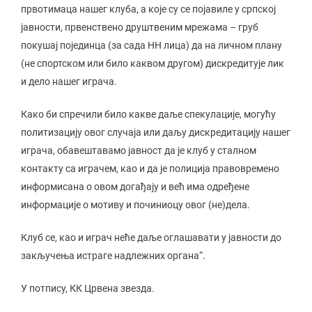
првотимаца нашег клуба, а које су се појавиле у српској
јавности, првенствено друштвеним мрежама – груб
покушај појединца (за сада НН лица) да на личном плану
(не спортском или било каквом другом) дискредитује лик
и дело нашег играча.
Како би спречили било какве даље спекулације, могућу
политизацију овог случаја или даљу дискредитацију нашег
играча, обавештавамо јавност да је клуб у сталном
контакту са играчем, као и да је полиција правовремено
информисана о овом догађају и већ има одређене
информације о мотиву и починиоцу овог (не)дела.
Клуб се, као и играч неће даље оглашавати у јавности до
закључења истраге надлежних органа“.
У потпису, КК Црвена звезда.