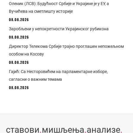
Оленик (ЛСВ): Будућност Србије и Украјине је у ЕУ, а
Вучићева на сметлишту историје
08.08.2026
Заробљени у непокретности Украјинског рубикона
08.08.2026
Директор Телекома Србије трајно проглашен непожељном
особом на Косову
08.08.2026
Гајић: Са Несторовићем на парламентарне изборе,
сагласни о важним темама
08.08.2026
ставови
.
мишљења
.
анализе
.