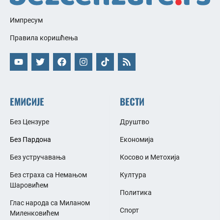
Импресум
Правила коришћења
ЕМИСИЈЕ
ВЕСТИ
Без Цензуре
Друштво
Без Пардона
Економија
Без устручавања
Косово и Метохија
Без страха са Немањом
Култура
Шаровићем
Политика
Глас народа са Миланом
Спорт
Миленковићем