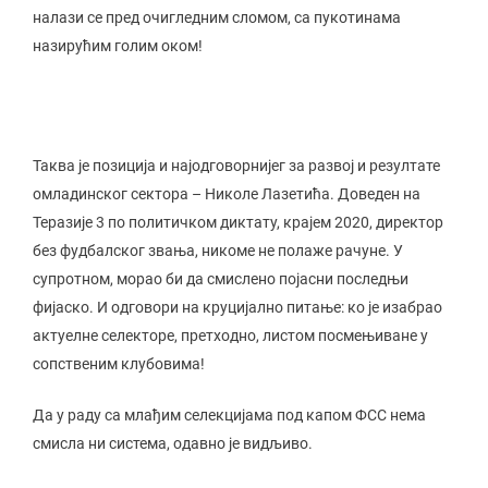
налази се пред очигледним сломом, са пукотинама
назирућим голим оком!
Таква је позиција и најодговорнијег за развој и резултате
омладинског сектора – Николе Лазетића. Доведен на
Теразије 3 по политичком диктату, крајем 2020, директор
без фудбалског звања, никоме не полаже рачуне. У
супротном, морао би да смислено појасни последњи
фијаско. И одговори на круцијално питање: ко је изабрао
актуелне селекторе, претходно, листом посмењиване у
сопственим клубовима!
Да у раду са млађим селекцијама под капом ФСС нема
смисла ни система, одавно је видљиво.