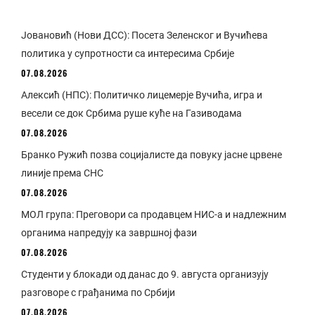
Јовановић (Нови ДСС): Посета Зеленског и Вучићева
политика у супротности са интересима Србије
07.08.2026
Алексић (НПС): Политичко лицемерје Вучића, игра и
весели се док Србима руше куће на Газиводама
07.08.2026
Бранко Ружић позва социјалисте да повуку јасне црвене
линије према СНС
07.08.2026
МОЛ група: Преговори са продавцем НИС-а и надлежним
органима напредују ка завршној фази
07.08.2026
Студенти у блокади од данас до 9. августа организују
разговоре с грађанима по Србији
07.08.2026