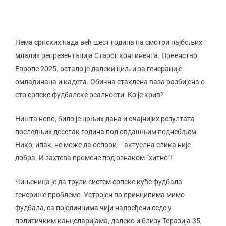
Нема српских нада већ шест година на смотри најбољих
младих репрезентација Старог континента. Првенство
Европе 2025. остало је далеки циљ и за генерације
омладинаца и кадета. Обична стаклена ваза разбијена о
сто српске фудбалске реалности. Ко је крив?
Ништа ново, било је црњих дана и очајнијих резултата
последњих десетак година под овдашњим поднебљем.
Нико, ипак, не може да оспори – актуелна слика није
добра. И захтева промене под ознаком “хитно”!
Чињеница је да трули систем српске куће фудбала
генерише проблеме. Устројен по принципима мимо
фудбала, са појединцима чији надређени седе у
политичким канцеларијама, далеко и близу Теразија 35,