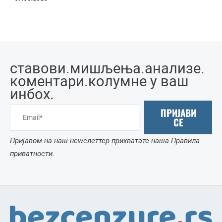
ставови
.
мишљења
.
анализе
.
коментари
.
колумне у ваш
инбоx.
ПРИЈАВИ
СЕ
Пријавом на наш неwслеттер прихватате наша Правила
приватности.