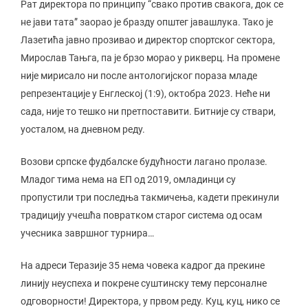
Рат директора по принципу “свако против свакога, док се
не јави тата” заорао је бразду општег јавашлука. Тако је
Лазетића јавно прозивао и директор спортског сектора,
Мирослав Тањга, па је брзо морао у рикверц. На промене
није мирисало ни после антологијског пораза младе
репрезентације у Енглеској (1:9), октобра 2023. Неће ни
сада, није то тешко ни претпоставити. Битније су ствари,
уосталом, на дневном реду.
Возови српске фудбалске будућности лагано пролазе.
Младог тима нема на ЕП од 2019, омладинци су
пропустили три последња такмичења, кадети прекинули
традицију учешћа повратком старог система од осам
учесника завршног турнира…
На адреси Теразије 35 нема човека кадрог да прекине
линију неуспеха и покрене суштинску тему персоналне
одговорности! Директора, у првом реду. Куц, куц, нико се