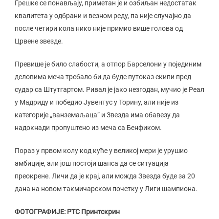
Грешке се понављају, приметан је и озбиљан недостатак
квалитета у одбрани и везном реду, па није случајно да
после четири кола нико није примио више голова од
Црвене звезде.
Превише је било слабости, а отпор Барселони у појединим
деловима меча требало би да буде путоказ екипи пред
судар са Штутгартом. Ривал је јако незгодан, мучио је Реал
у Мадриду и победио Јувентус у Торину, али није из
категорије „ванземаљаца“ и Звезда има обавезу да
надокнади пропуштено из меча са Бенфиком.
Пораз у првом колу код куће у великој мери је урушио
амбиције, али још постоји шанса да се ситуација
преокрене. Личи да је крај, али можда Звезда буде за 20
дана на новом такмичарском почетку у Лиги шампиона.
ФОТОГРАФИЈЕ: РТС Принтскрин