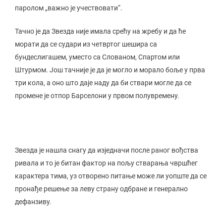
паролом „важно је учествовати“.
Тачно је да Звезда није имала срећу на жребу и да ће
морати да се судари из четвртог шешира са
бундеслигашем, уместо са Слованом, Спартом или
Штурмом. Још тачније је да је могло и морало боље у прва
три кола, а оно што даје наду да би ствари могле да се
промене је отпор Барселони у првом полувремену.
Звезда је нашла снагу да изједначи после раног вођства
ривала и то је битан фактор на пољу стварања чвршћег
карактера тима, уз отворено питање може ли уопште да се
пронађе решење за леву страну одбране и генерално
дефанзиву.