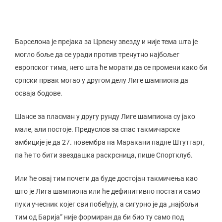
Барселона је прејака за Црвену звезду и није тема шта је
могло боље да се уради против тренутно најбољег
европског тима, него шта ће морати да се промени како би
српски првак могао у другом делу Лиге шампиона да
осваја бодове.
Шансе за пласман у другу рунду Лиге шампиона су јако
мале, али постоје. Предуслов за спас такмичарске
амбиције је да 27. новембра на Маракани падне Штутгарт,
па ће то бити звездашка раскрсница, пише Спортклуб.
Или ће овај тим почети да буде достојан такмичења као
што је Лига шампиона или ће дефинитивно постати само
пуки учесник којег сви побеђују, а сигурно је да „најбољи
тим од Барија“ није формиран да би био ту само под