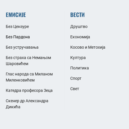
ЕМИСИЈЕ
ВЕСТИ
Без Цензуре
Друштво
Без Пардона
Економија
Без устручавања
Косово и Метохија
Без страха са Немањом
Култура
Шаровићем
Политика
Глас народа са Миланом
Спорт
Миленковићем
Свет
Катедра професора Зеца
Скенер др Александра
Дикића