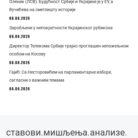
Оленик (ЛСВ): Будућност Србије и Украјине је у ЕУ, а
Вучићева на сметлишту историје
08.08.2026
Заробљени у непокретности Украјинског рубикона
08.08.2026
Директор Телекома Србије трајно проглашен непожељном
особом на Косову
08.08.2026
Гајић: Са Несторовићем на парламентарне изборе,
сагласни о важним темама
08.08.2026
ставови
.
мишљења
.
анализе
.