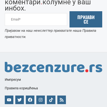
коментари
.
колумне у ваш
инбоx.
ПРИЈАВИ
СЕ
Пријавом на наш неwслеттер прихватате наша Правила
приватности.
Импресум
Правила коришћења