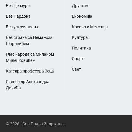
Без Цензуре
Друштво
Без Пардона
Економија
Без устручавања
Косово и Метохија
Без страха са Немањом
Култура
Шаровићем
Политика
Глас народа са Миланом
Спорт
Миленковићем
Свет
Катедра професора Зеца
Скенер др Александра
Дикића
© 2026 - Сва Права Задржана.