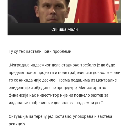
Синиша Мали
Ту су тек настали нови проблеми.
„Изградња надземног дела стадиона требало је да буде
предмет новог пројекта и нове грађевинске дозволе — али
то се никада није десило. Према подацима из Централне
евиденције и обједињене процедуре, Министарство
финансија као инвеститор није ни поднело захтев за
издавање грађевинске дозволе за надземни део“.
Ситуација на терену, једноставно, упозорава и захтева
реакцију.