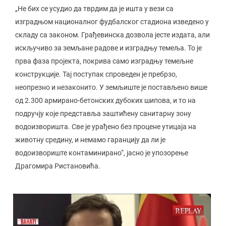
„Не бих се усудио да тврдим да је ишта у вези са
изградњом националног фудбалског стадиона изведено у
складу са законом. Грађевинска дозвола јесте издата, али
искључиво за земљане радове и изградњу темеља. То је
прва фаза пројекта, покрива само изградњу темељне
конструкције. Тај поступак спроведен је пребрзо,
неопрезно и незаконито. У земљиште је постављено више
од 2.300 армирано-бетонских дубоких шипова, и то на
подручју које представља заштићену санитарну зону
водоизворишта. Све је урађено без процене утицаја на
животну средину, и немамо гаранцију да ли је
водоизвориште контаминирано“, јасно је упозорење
Драгомира Ристановића.