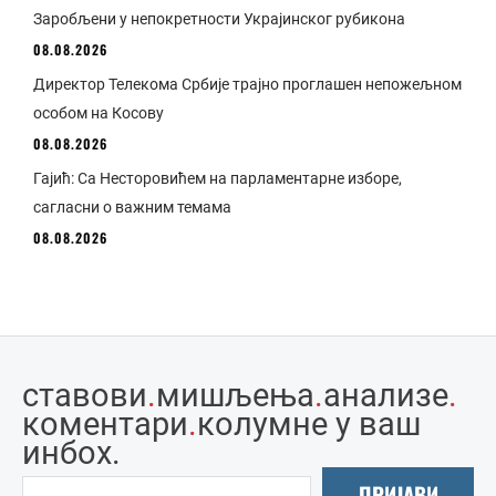
Заробљени у непокретности Украјинског рубикона
08.08.2026
Директор Телекома Србије трајно проглашен непожељном
особом на Косову
08.08.2026
Гајић: Са Несторовићем на парламентарне изборе,
сагласни о важним темама
08.08.2026
ставови
.
мишљења
.
анализе
.
коментари
.
колумне у ваш
инбоx.
ПРИЈАВИ