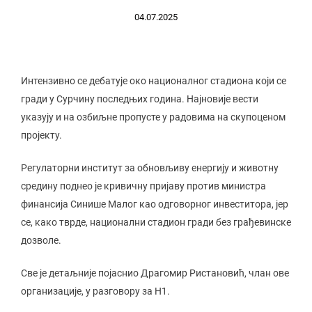
04.07.2025
Интензивно се дебатује око националног стадиона који се
гради у Сурчину последњих година. Најновије вести
указују и на озбиљне пропусте у радовима на скупоценом
пројекту.
Регулаторни институт за обновљиву енергију и животну
средину поднео је кривичну пријаву против министра
финансија Синише Малог као одговорног инвеститора, јер
се, како тврде, национални стадион гради без грађевинске
дозволе.
Све је детаљније појаснио Драгомир Ристановић, члан ове
организације, у разговору за Н1.