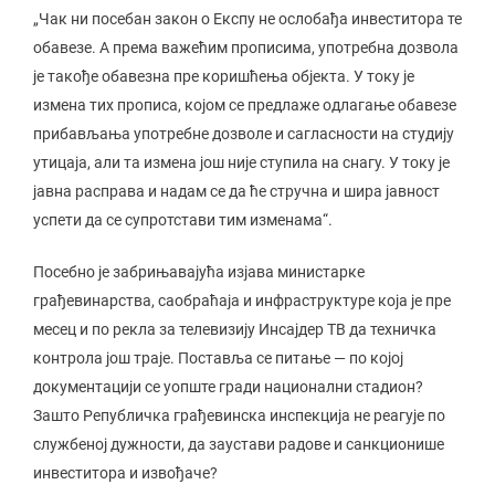
„Чак ни посебан закон о Експу не ослобађа инвеститора те
обавезе. А према важећим прописима, употребна дозвола
је такође обавезна пре коришћења објекта. У току је
измена тих прописа, којом се предлаже одлагање обавезе
прибављања употребне дозволе и сагласности на студију
утицаја, али та измена још није ступила на снагу. У току је
јавна расправа и надам се да ће стручна и шира јавност
успети да се супротстави тим изменама“.
Посебно је забрињавајућа изјава министарке
грађевинарства, саобраћаја и инфраструктуре која је пре
месец и по рекла за телевизију Инсајдер ТВ да техничка
контрола још траје. Поставља се питање — по којој
документацији се уопште гради национални стадион?
Зашто Републичка грађевинска инспекција не реагује по
службеној дужности, да заустави радове и санкционише
инвеститора и извођаче?