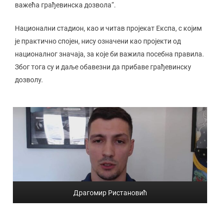
важећа грађевинска дозвола“.
Национални стадион, као и читав пројекат Експа, с којим
је практично спојен, нису означени као пројекти од
националног значаја, за које би важила посебна правила.
Због тога су и даље обавезни да прибаве грађевинску
дозволу.
Драгомир Ристановић