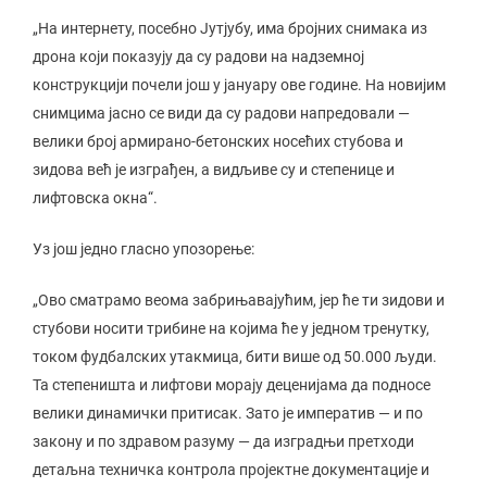
„На интернету, посебно Јутјубу, има бројних снимака из
дрона који показују да су радови на надземној
конструкцији почели још у јануару ове године. На новијим
снимцима јасно се види да су радови напредовали —
велики број армирано-бетонских носећих стубова и
зидова већ је изграђен, а видљиве су и степенице и
лифтовска окна“.
Уз још једно гласно упозорење:
„Ово сматрамо веома забрињавајућим, јер ће ти зидови и
стубови носити трибине на којима ће у једном тренутку,
током фудбалских утакмица, бити више од 50.000 људи.
Та степеништа и лифтови морају деценијама да подносе
велики динамички притисак. Зато је императив — и по
закону и по здравом разуму — да изградњи претходи
детаљна техничка контрола пројектне документације и