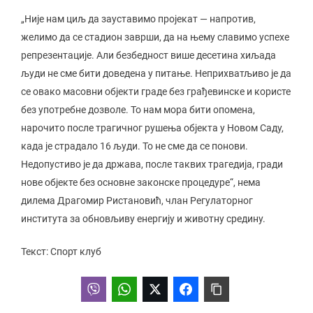
„Није нам циљ да зауставимо пројекат — напротив,
желимо да се стадион заврши, да на њему славимо успехе
репрезентације. Али безбедност више десетина хиљада
људи не сме бити доведена у питање. Неприхватљиво је да
се овако масовни објекти граде без грађевинске и користе
без употребне дозволе. То нам мора бити опомена,
нарочито после трагичног рушења објекта у Новом Саду,
када је страдало 16 људи. То не сме да се понови.
Недопустиво је да држава, после таквих трагедија, гради
нове објекте без основне законске процедуре“, нема
дилема Драгомир Ристановић, члан Регулаторног
института за обновљиву енергију и животну средину.
Текст: Спорт клуб