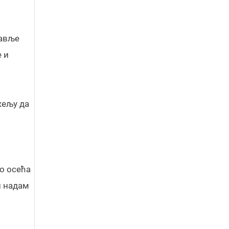
лавље
 и
жељу да
но осећа
и надам