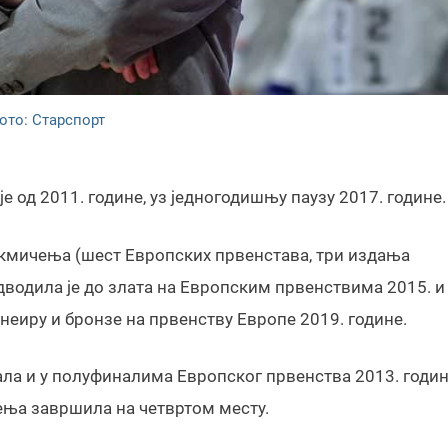
ото: Старспорт
 од 2011. године, уз једногодишњу паузу 2017. године.
такмичења (шест Европских првенстава, три издања
дводила је до злата на Европским првенствима 2015. и
неиру и бронзе на првенству Европе 2019. године.
ала и у полуфиналима Европског првенства 2013. годин
ичења завршила на четвртом месту.