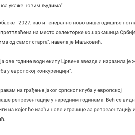
анса укаже новим људима“.
обаскет 2027, као и генерално ново вишегодишње пог
 претплаћена на место селекторке кошаркашица Србије
ма од самог старта“, навела је Маљковић.
 ове године води екипу Црвене звезде и изразила је 
уба у европској конкуренцији“.
равам на грађење јаког српског клуба у европској
 наше репрезентације у наредним годинама. Већ се вид
и из којег ће изаћи нове играчице за репрезентацију 
ић.