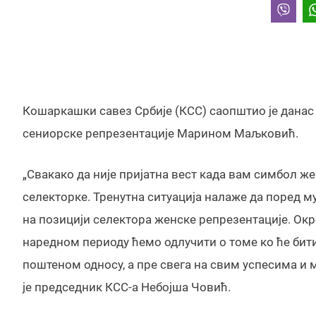
Кошаркашки савез Србије (КСС) саопштио је данас
сениорске репрезентације Марином Маљковић.
„Свакако да није пријатна вест када вам симбол ж
селекторке. Тренутна ситуација налаже да поред м
на позицији селектора женске репрезентације. Окр
наредном периоду ћемо одлучити о томе ко ће бит
поштеном односу, а пре свега на свим успесима и 
је председник КСС-а Небојша Човић.