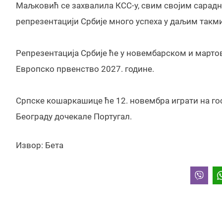
Маљковић се захвалила КСС-у, свим својим сарад
репрезентацији Србије много успеха у даљим так
Репрезентација Србије ће у новембарском и марто
Европско првенство 2027. године.
Српске кошаркашице ће 12. новембра играти на гост
Београду дочекале Португал.
Извор: Бета