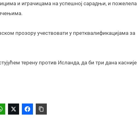
ницима и играчицама на успешној сарадњи, и пожелела
мичењима.
вском прозору учествовати у претквалификацијама за
ујућем терену против Исланда, да би три дана касније 