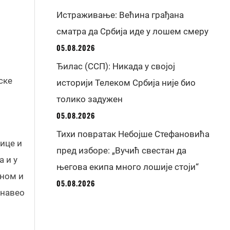
Истраживање: Већина грађана
сматра да Србија иде у лошем смеру
05.08.2026
Ђилас (ССП): Никада у својој
ске
историји Телеком Србија није био
толико задужен
05.08.2026
Тихи повратак Небојше Стефановића
лице и
пред изборе: „Вучић свестан да
 и у
његова екипа много лошије стоји“
еном и
05.08.2026
 навео