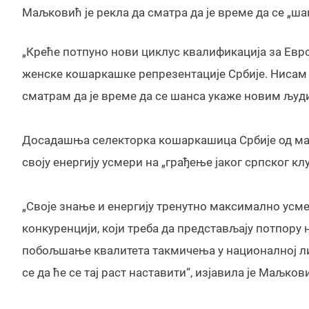
Маљковић је рекла да сматра да је време да се „ш
„Креће потпуно нови циклус квалификација за Евр
женске кошаркашке репрезентације Србије. Нисам
сматрам да је време да се шанса укаже новим људи
Досадашња селекторка кошаркашица Србије од маја
своју енергију усмери на „грађење јаког српског кл
„Своје знање и енергију тренутно максимално усме
конкуренцији, који треба да представљају потпору
побољшање квалитета такмичења у националној лиг
се да ће се тај раст наставити“, изјавила је Маљков