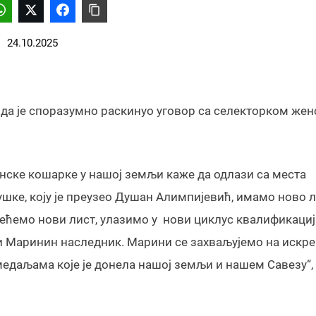
24.10.2025
 да је споразумно раскинуо уговор са селекторком жен
енске кошарке у нашој земљи каже да одлази са места
ушке, коју је преузео Душан Алимпијевић, имамо ново 
ећемо нови лист, улазимо у нови циклус квалификација
и Маринин наследник. Марини се захваљујемо на искр
медаљама које је донела нашој земљи и нашем Савезу“,