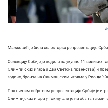
Ф
Маљковић је била селекторка репрезентације Србије
Селекцију Србије је водила на укупно 11 великих 
Олимпијских игара и два Светска првенства) и пре
године, бронзе на Олимпијским играма у Рио де Жа
Под њеним вођством репрезентација Србије је игр
Олимпијских игара у Токију, али је на оба та такм