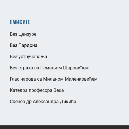
ЕМИСИЈЕ
Без Цензуре
Без Пардона
Без устручавања
Без страха са Немањом Шаровићем
Глас народа са Миланом Миленковићем
Катедра професора Зеца
Скенер др Александра Дикића