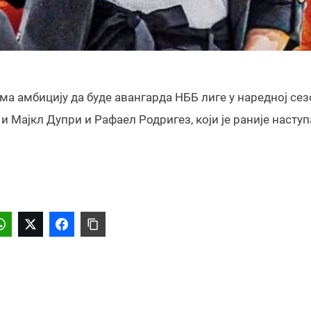
ма амбицију да буде авангарда НББ лиге у наредној сез
 Мајкл Дупри и Рафаел Родригез, који је раније наступ