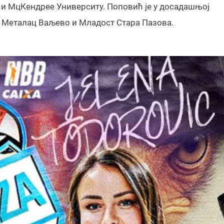
е и МцКендрее Университy. Поповић је у досадашњој
, Металац Ваљево и Младост Стара Пазова.