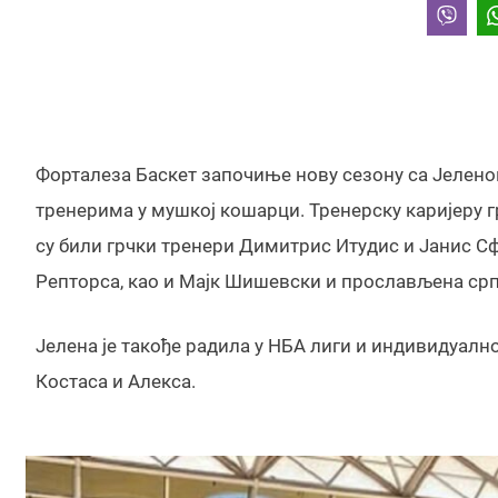
Форталеза Баскет започиње нову сезону са Јелено
тренерима у мушкој кошарци. Тренерску каријеру г
су били грчки тренери Димитрис Итудис и Јанис С
Репторса, као и Мајк Шишевски и прослављена с
Јелена је такође радила у НБА лиги и индивидуалн
Костаса и Алекса.