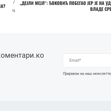
/
„ДЕЈЛИ МЕЈЛ“: ЂОКОВИЋ ПОБЕГАО ЈЕР ЈЕ НА У
МА?
ВЛАДЕ СР
ц
коментари
.
ко
Пријавом на наш неwслетте