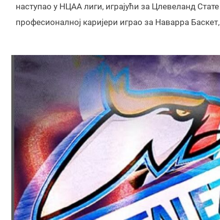
наступао у НЦАА лиги, играјући за Цлевеланд Стат
професионалној каријери играо за Наварра Баскет