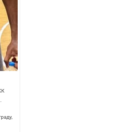
КК
.
раду,