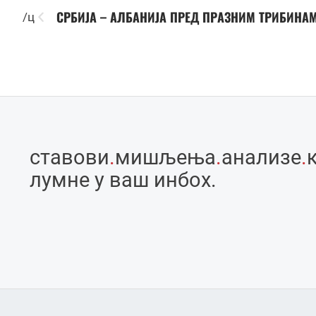
СРБИЈА – АЛБАНИЈА ПРЕД ПРАЗНИМ ТРИБИНА
/ц
ставови
.
мишљења
.
анализе
.
лумне у ваш инбоx.