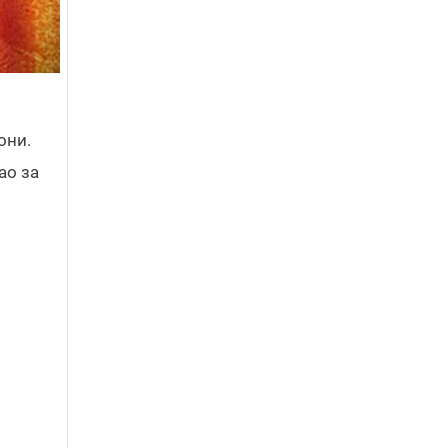
они.
ао за