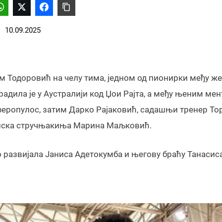
10.09.2025
м Тодоровић на челу тима, једном од пионирки међу ж
радила је у Аустралији код Џои Рајта, а међу њеним ме
феропулос, затим Дарко Рајаковић, садашњи тренер То
рпска стручњакиња Марина Маљковић.
о развијала Јаниса Адетокумба и његову браћу Танасиса