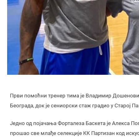
Први помоћни тренер тима је Владимир Дошеновић
Београда, док је сениорски стаж градио у Старој Па
Једно од појачања Форталеза Баскета је Алекса По
прошао све млађе селекције КК Партизан код искус