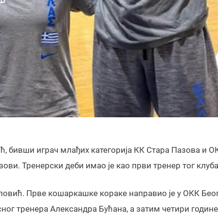
, бивши играч млађих категорија КК Стара Пазова и О
зови. Тренерски деби имао је као први тренер тог клуба
повић. Прве кошаркашке кораке направио је у ОКК Беог
ног тренера Александра Бућана, а затим четири године