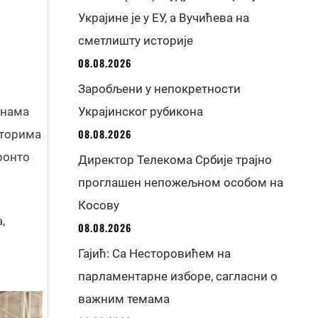
Украјине је у ЕУ, а Вучићева на
сметлишту историје
08.08.2026
Заробљени у непокретности
енама
Украјинског рубикона
08.08.2026
нторима
ронто
Директор Телекома Србије трајно
проглашен непожељном особом на
Косову
,
08.08.2026
Гајић: Са Несторовићем на
парламентарне изборе, сагласни о
важним темама