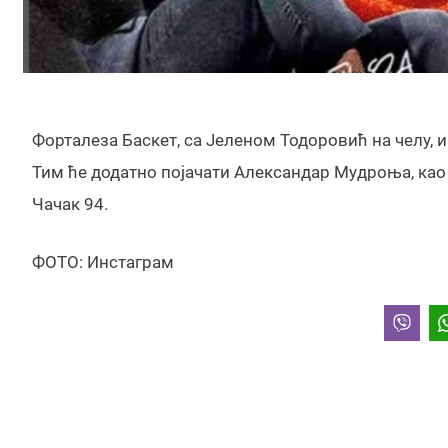
Форталеза Баскет, са Јеленом Тодоровић на челу, и
Тим ће додатно појачати Александар Мудроња, као и
Чачак 94.
ФОТО: Инстаграм