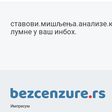
ставови
.
мишљења
.
анализе
.
лумне у ваш инбоx.
Импресум