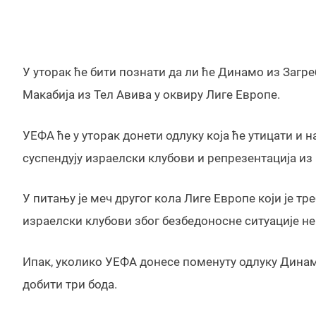
У уторак ће бити познати да ли ће Динамо из Загре
Макабија из Тел Авива у оквиру Лиге Европе.
УЕФА ће у уторак донети одлуку која ће утицати и н
суспендују израелски клубови и репрезентација и
У питању је меч другог кола Лиге Европе који је тр
израелски клубови због безбедоносне ситуације не 
Ипак, уколико УЕФА донесе поменуту одлуку Динамо
добити три бода.