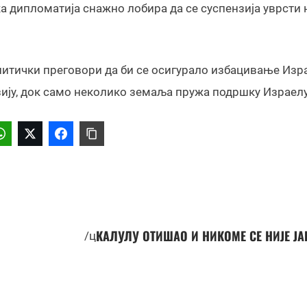
ка дипломатија снажно лобира да се суспензија уврсти 
итички преговори да би се осигурало избацивање Изр
зију, док само неколико земаља пружа подршку Израелу
КАЛУЛУ ОТИШАО И НИКОМЕ СЕ НИЈЕ Ј
/ц