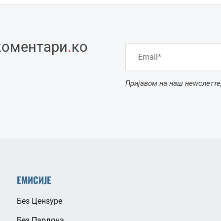
коментари
.
ко
Пријавом на наш неwслетте
ЕМИСИЈЕ
Без Цензуре
Без Пардона