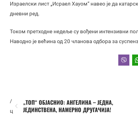
Израелски лист „Исраел Хаyом“ навео је да катарс
дневни ред.
Током претходне недеље су вођени интензивни пол
Наводно је већина од 20 чланова одбора за суспен
/
„ТОП“ ОБЈАСНИО: АНГЕЛИНА – ЈЕДНА,
ЈЕДИНСТВЕНА, НАМЕРНО ДРУГАЧИЈА!
ц