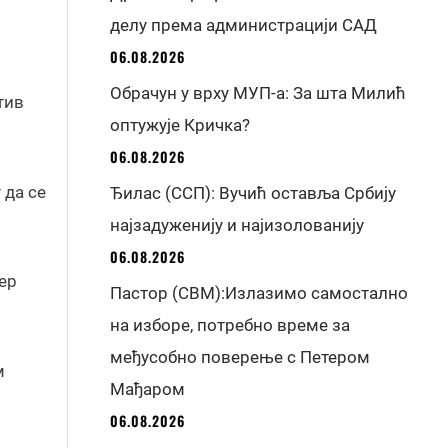
делу према администрацији САД
06.08.2026
Обрачун у врху МУП-а: За шта Милић
тив
оптужује Кричка?
06.08.2026
 да се
Ђилас (ССП): Вучић оставља Србију
најзадуженију и најизолованију
06.08.2026
јер
Пастор (СВМ):Излазимо самостално
на изборе, потребно време за
међусобно поверење с Петером
м
Мађаром
06.08.2026