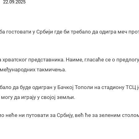
22.09.2025
ба гостовати у Србији где би требало да одигра меч про
а хрватског представника. Наиме, гласаће се о предлогу
з међународних такмичења.
ебало да буде одигран у Бачкој Тополи на стадиону ТСЦ 
могу да играју у својој земљи.
 неће ни путовати за Србију, већ ће за зеленим столо