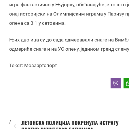
игра фантастично у Њујорку, обећавајуће је то што
онај историјски на Олимпијским играма у Паризу п
опена са 3:1 у сетовима.
Њих двојица су до сада одмеравали снаге на Вимблд
одмериће снаге и на УС опену, једином гренд слему
Текст: Моззартспорт
/
ЛЕТОНСКА ПОЛИЦИЈА ПОКРЕНУЛА ИСТРАГУ