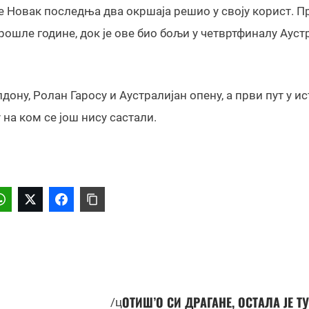
 је Новак последња два окршаја решио у своју корист. П
рошле године, док је ове био бољи у четвртфиналу Ауст
ону, Ролан Гаросу и Аустралијан опену, а први пут у ис
 на ком се још нису састали.
ОТИШ’О СИ ДРАГАНЕ, ОСТАЛА ЈЕ Т
/ц