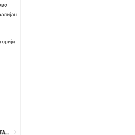
рво
ралијан
торији
УГА…