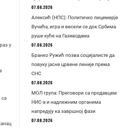
07.08.2026
Алексић (НПС): Политичко лицемерје
Вучића, игра и весели се док Србима
руше куће на Газиводама
07.08.2026
раз у
Бранко Ружић позва социјалисте да
повуку јасне црвене линије према
е
СНС
07.08.2026
МОЛ група: Преговори са продавцем
 са
НИС-а и надлежним органима
напредују ка завршној фази
07.08.2026
панац