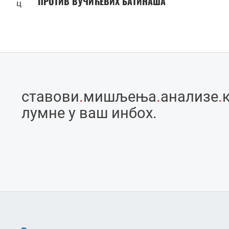
ПРОТИВ ВУЧИЋЕВИХ БАТИНАША
ц
ставови
.
мишљења
.
анализе
.
лумне у ваш инбоx.