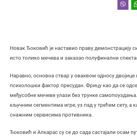
Новак Ђоковић је наставио праву демонстрацију си
исто толико мечева и заказао полуфинални спектакл
Наравно, основна ствар у оваквом односу двојице иг
психолошки фактор пресудан. Фрицу као да се одсек
међусобне мечеве улази без трунке самопоуздања. Н
кључним сегментима игре, уз пад у трећем сету, а ка
снажним сервисима противника.
Ђоковић и Алкарас су се до сада састајали осам пу