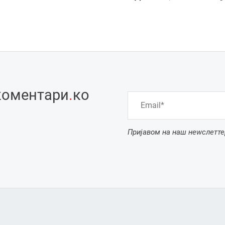
коментари
.
ко
Пријавом на наш неwслетте