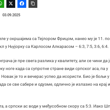
03.09.2025
ле у окршајима са Тејлором Фрицом, нанео му је 11. по
 у Њујорку са Карлосом Алкарасом – 6:3, 7:5, 3:6, 6:4.
рача је пре свега разлика у квалитету, али се чини да ј
у ноге када са супротне стране види српског аса, па у
овак је то и вечерас успео да исористи. Био је бољи у
да се све сабере и одузме, одлично је излазио на крај и
та, а српски ас води у међусобном скору са 5:3. Иако Ш