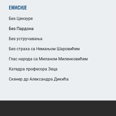
ЕМИСИЈЕ
Без Цензуре
Без Пардона
Без устручавања
Без страха са Немањом Шаровићем
Глас народа са Миланом Миленковићем
Катедра професора Зеца
Скенер др Александра Дикића