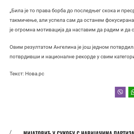
„Била је то права борба до последњег скока и пре
такмичење, али успела сам да останем фокусирана
је огромна мотивација да наставим да радим и да с
Овим резултатом Ангелина је још једном потврдила 
потврдивши и националне рекорде у свим категори
Текст: Нова.рс
/
МИЈАТОВИЋ У СУКОБУ С НАВИЈАЧИМА ПАРТИЗ