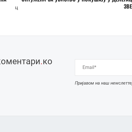
ЗВ
ц
коментари
.
ко
Пријавом на наш неwслетте