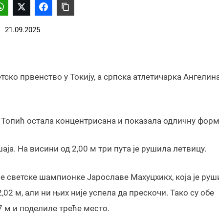
21.09.2025
тско првенство у Токију, а српска атлетичарка Ангелин
је Топић остала концентрисана и показала одличну форм
шаја. На висини од 2,00 м три пута је рушила летвицу.
не светске шампионке Јарославе Махуцхикх, која је руш
,02 м, али ни њих није успела да прескочи. Тако су обе
 м и поделиле треће место.