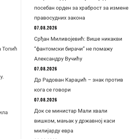
посебан орден за храброст за измене
правосудних закона
07.08.2026
Срђан Миливојевић: Више никакви
а Топић
“фантомски бирачи” не помажу
Александру Вучићу
07.08.2026
у.
Др Радован Караџић – знак против
кога се говори
07.08.2026
Док се министар Мали хвали
ила
вишком, мањак у државној каси
милијарду евра