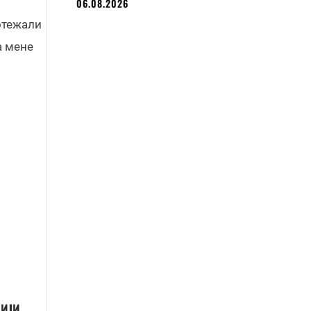
06.08.2026
отежали
а мене
ЦИЈИ