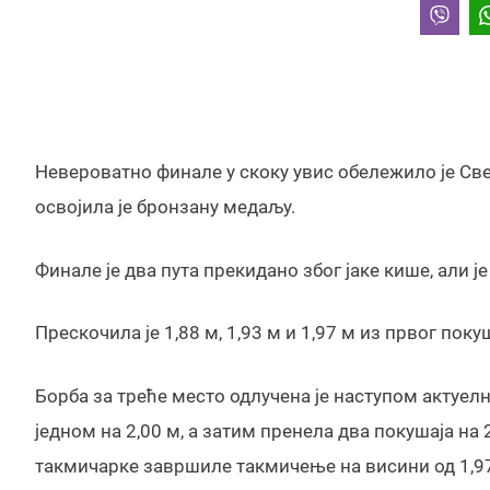
Невероватно финале у скоку увис обележило је Све
освојила је бронзану медаљу.
Финале је два пута прекидано због јаке кише, али 
Прескочила је 1,88 м, 1,93 м и 1,97 м из првог поку
Борба за треће место одлучена је наступом актуел
једном на 2,00 м, а затим пренела два покушаја на 2
такмичарке завршиле такмичење на висини од 1,97