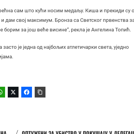
срећна сам што кући носим медаљу. Киша и прекиди су 
 и дам свој максимум. Бронза са Светског првенства з
е борим за још веће висине“, рекла је Ангелина Топић.
засто је једна од најбољих атлетичарки света, уједно
јама.
/
АНА
ОПТУЖЕНИ ЗА УБИСТВО У ПОКУШАЈУ У ДЕЛЕГА