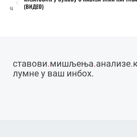
(ВИДЕО)
ц
ставови
.
мишљења
.
анализе
.
лумне у ваш инбоx.